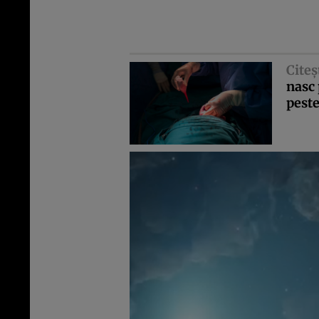
Citeş
nasc 
peste