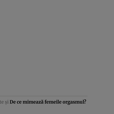
te şi
De ce mimează femeile orgasmul?