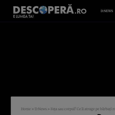
D:NEWS
Home
»
D:News
»
Faţa sau corpul? Ce îi atrage pe bărbaţi 