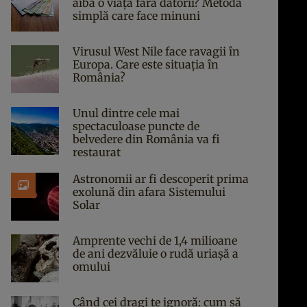
aibă o viață fără datorii? Metoda
simplă care face minuni
Virusul West Nile face ravagii în
Europa. Care este situația în
România?
Unul dintre cele mai
spectaculoase puncte de
belvedere din România va fi
restaurat
Astronomii ar fi descoperit prima
exolună din afara Sistemului
Solar
Amprente vechi de 1,4 milioane
de ani dezvăluie o rudă uriașă a
omului
Când cei dragi te ignoră: cum să