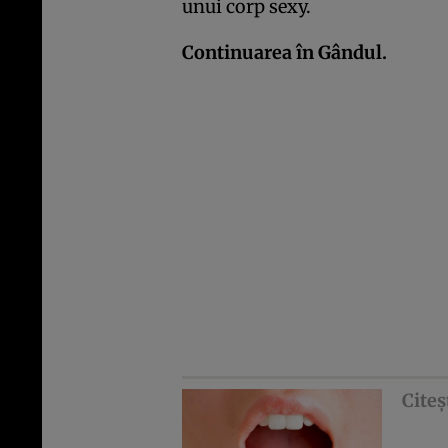
unui corp sexy.
Continuarea în
Gândul
.
Citeş