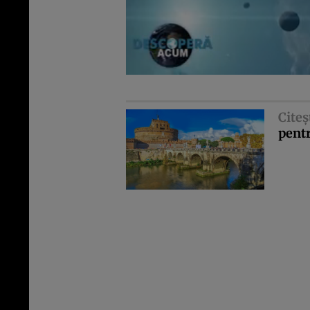
Citeş
pentr