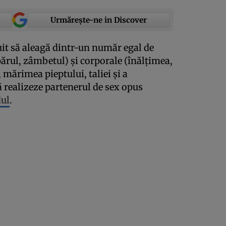
Urmărește-ne in Discover
uit să aleagă dintr-un număr egal de
 părul, zâmbetul) şi corporale (înălţimea,
mărimea pieptului, taliei şi a
ă realizeze partenerul de sex opus
ul
.