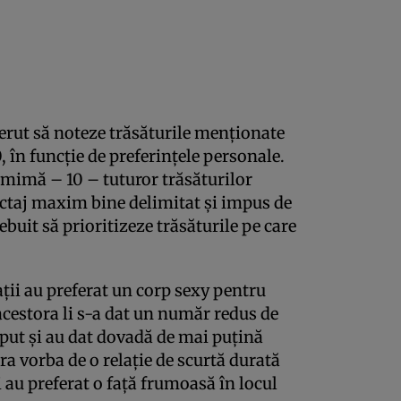
 cerut să noteze trăsăturile menţionate
0, în funcţie de preferinţele personale.
mimă – 10 – tuturor trăsăturilor
ctaj maxim bine delimitat şi impus de
rebuit să prioritizeze trăsăturile pe care
ţii au preferat un corp sexy pentru
 acestora li s-a dat un număr redus de
eput şi au dat dovadă de mai puţină
era vorba de o relaţie de scurtă durată
 au preferat o faţă frumoasă în locul