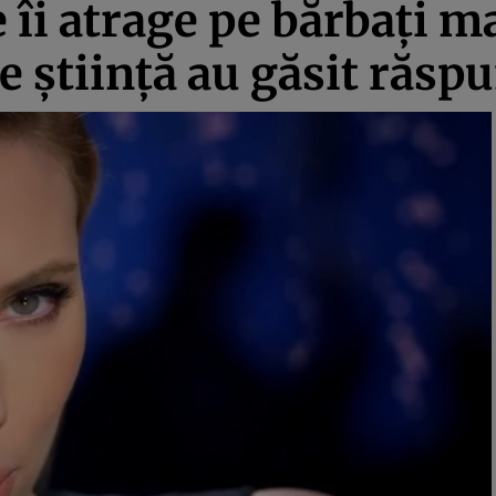
 îi atrage pe bărbaţi ma
 ştiinţă au găsit răsp