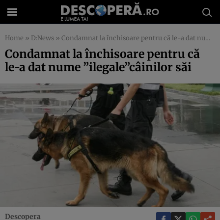
Home
»
D:News
»
Condamnat la închisoare pentru că le-a dat nume ”ilegale”câinilor săi
Condamnat la închisoare pentru că
le-a dat nume ”ilegale”câinilor săi
Descopera