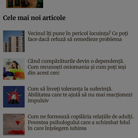
Cele mai noi articole
Vecinul îți pune în pericol locuința? Ce poți
face dacă refuză să remedieze problema
Când cumpărăturile devin o dependență.
Cum recunoști oniomania și cum poți ieși
din acest cerc
Cum să înveți toleranța la suferință.
Abilitatea care te ajută să nu mai reacționezi
impulsiv
Cum ne formează copilăria relațiile de adulți.
Povestea psihologului care a schimbat felul
în care înțelegem iubirea