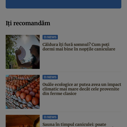
Iți recomandăm
D:NEWS
Căldura îți fură somnul? Cum poți
dormi mai bine în nopțile caniculare
D:NEWS
Ouăle ecologice ar putea avea un impact
climatic mai mare decât cele provenite
din ferme clasice
D:NEWS
Sauna în timpul caniculei: poate