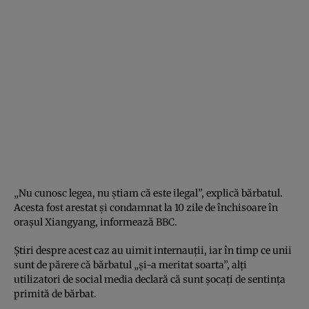
„Nu cunosc legea, nu ştiam că este ilegal”, explică bărbatul.
Acesta fost arestat şi condamnat la 10 zile de închisoare în
oraşul Xiangyang, informează BBC.
Ştiri despre acest caz au uimit internauţii, iar în timp ce unii
sunt de părere că bărbatul „şi-a meritat soarta”, alţi
utilizatori de social media declară că sunt şocaţi de sentinţa
primită de bărbat.