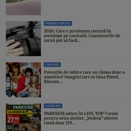
PROMOTOR.RO
2026: Care e presiunea corectă în
anvelope pe caniculă. Cauciucurile de
iarnă pot să facă...
CIAO.RO
Poveştile de iubire care au rămas doar o
amintire! Imagini tari cu Gina Pistol,
Răzvan...
GO4IT.RO
PARKSIDE aduce în LIDL TOP 7 scule
pentru orice atelier. „Vedeta” ofertei
costă doar 129...