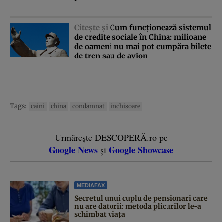
Citeşte şi
Cum funcţionează sistemul
de credite sociale în China: milioane
de oameni nu mai pot cumpăra bilete
de tren sau de avion
Tags:
caini
china
condamnat
inchisoare
Urmărește DESCOPERĂ.ro pe
Google News
Google Showcase
și
MEDIAFAX
Secretul unui cuplu de pensionari care
nu are datorii: metoda plicurilor le-a
schimbat viața