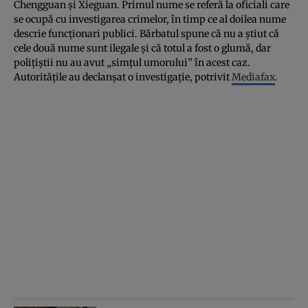
Chengguan şi Xieguan. Primul nume se referă la oficiali care
se ocupă cu investigarea crimelor, în timp ce al doilea nume
descrie funcţionari publici. Bărbatul spune că nu a ştiut că
cele două nume sunt ilegale şi că totul a fost o glumă, dar
poliţiştii nu au avut „simţul umorului” în acest caz.
Autorităţile au declanşat o investigaţie, potrivit
Mediafax
.