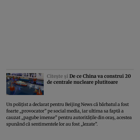
Citeşte şi
De ce China va construi 20
de centrale nucleare plutitoare
Un poliţist a declarat pentru Beijing News că bărbatul a fost
foarte „provocator” pe social media, iar ultima sa faptă a
cauzat „pagube imense” pentru autorităţile din oraş, acestea
spunând că sentimentele lor au fost „lezate”.