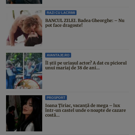
RAZI CU LACRIMI
BANCUL ZILEI. Badea Gheorghe: – Nu
pot face dragoste!
AVANTAJE.RO
Îl știi pe uriașul actor? A dat cu piciorul
unui mariaj de 38 de ani...
PROSPORT
Ioana Țiriac, vacanță de mega – lux
într-un castel unde o noapte de cazare
costă...