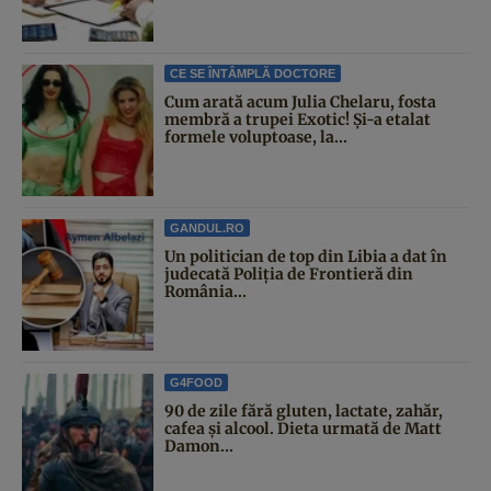
CE SE ÎNTÂMPLĂ DOCTORE
Cum arată acum Julia Chelaru, fosta
membră a trupei Exotic! Și-a etalat
formele voluptoase, la...
GANDUL.RO
Un politician de top din Libia a dat în
judecată Poliția de Frontieră din
România...
G4FOOD
90 de zile fără gluten, lactate, zahăr,
cafea și alcool. Dieta urmată de Matt
Damon...