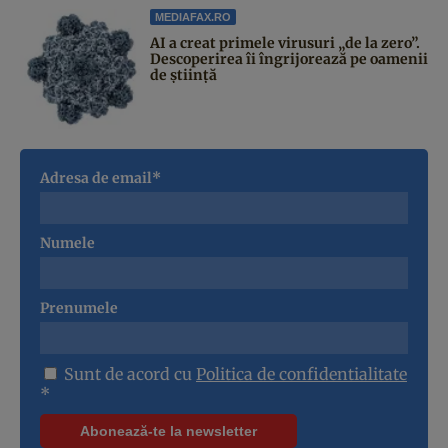
MEDIAFAX.RO
AI a creat primele virusuri „de la zero”.
Descoperirea îi îngrijorează pe oamenii
de știință
Adresa de email*
Numele
Prenumele
Sunt de acord cu
Politica de confidentialitate
*