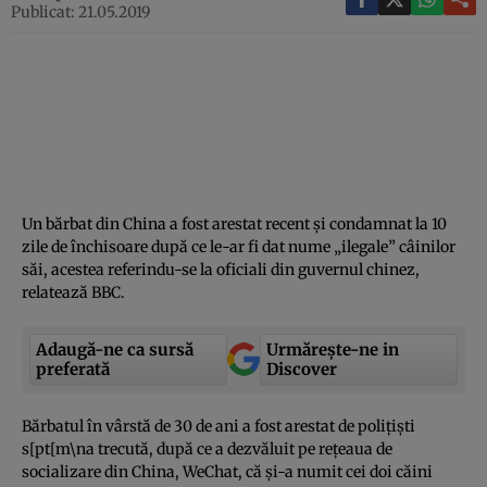
Publicat: 21.05.2019
Un bărbat din China a fost arestat recent şi condamnat la 10
zile de închisoare după ce le-ar fi dat nume „ilegale” câinilor
săi, acestea referindu-se la oficiali din guvernul chinez,
relatează BBC.
Adaugă-ne ca sursă
Urmărește-ne in
preferată
Discover
Bărbatul în vârstă de 30 de ani a fost arestat de poliţişti
s[pt[m\na trecută, după ce a dezvăluit pe reţeaua de
socializare din China, WeChat, că şi-a numit cei doi căini