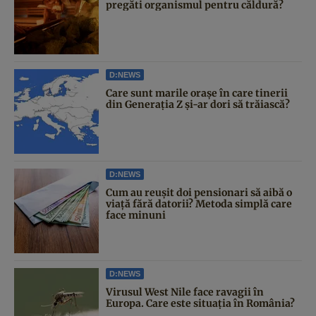
pregăti organismul pentru căldură?
D:NEWS
Care sunt marile orașe în care tinerii
din Generația Z și-ar dori să trăiască?
D:NEWS
Cum au reușit doi pensionari să aibă o
viață fără datorii? Metoda simplă care
face minuni
D:NEWS
Virusul West Nile face ravagii în
Europa. Care este situația în România?