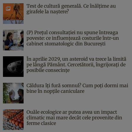
Test de cultură generală. Ce înălțime au
girafele la naștere?
(P) Prețul consultației nu spune întreaga
poveste: ce influențează costurile într-un
cabinet stomatologic din București
În aprilie 2029, un asteroid va trece la limită
pe lângă Pământ. Cercetătorii, îngrijorați de
posibile consecințe
Căldura îți fură somnul? Cum poți dormi mai
bine în nopțile caniculare
Ouăle ecologice ar putea avea un impact
climatic mai mare decât cele provenite din
ferme clasice