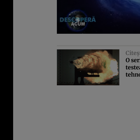
Citeş
O ser
teste
tehn