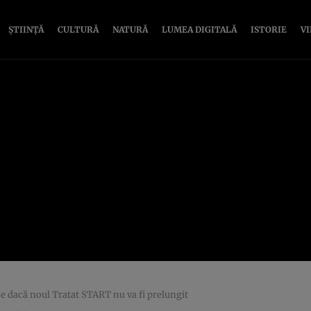
ȘTIINȚĂ
CULTURĂ
NATURĂ
LUMEA DIGITALĂ
ISTORIE
V
ce dacă noul Tratat START nu va fi prelungit