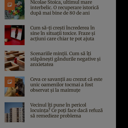
Nicolae Stoica, ultimul mare
interbelic. O recuperare istorică
după mai bine de 80 de ani
Cum să-ți crești încrederea în
sine în situații toxice. Fraze și
acțiuni care chiar te pot ajuta
Scenariile minții. Cum să îți
stăpânești gândurile negative și
anxietatea
Ceva ce savanții au crezut că este
unic oamenilor tocmai a fost
observat și la maimuțe
Vecinul îți pune în pericol
locuința? Ce poți face dacă refuză
să remedieze problema