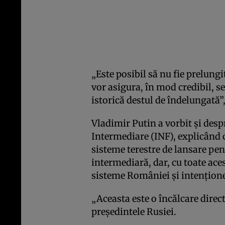
„Este posibil să nu fie prelung
vor asigura, în mod credibil, s
istorică destul de îndelungată”,
Vladimir Putin a vorbit şi desp
Intermediare (INF), explicând 
sisteme terestre de lansare pen
intermediară, dar, cu toate aces
sisteme României şi intenţione
„Aceasta este o încălcare direct
preşedintele Rusiei.