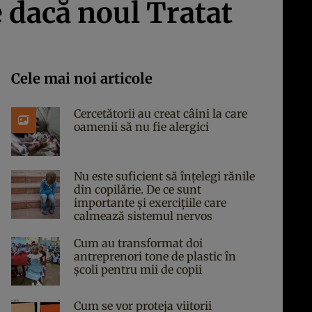
 dacă noul Tratat
Cele mai noi articole
Cercetătorii au creat câini la care
oamenii să nu fie alergici
Nu este suficient să înțelegi rănile
din copilărie. De ce sunt
importante și exercițiile care
calmează sistemul nervos
Cum au transformat doi
antreprenori tone de plastic în
școli pentru mii de copii
Cum se vor proteja viitorii