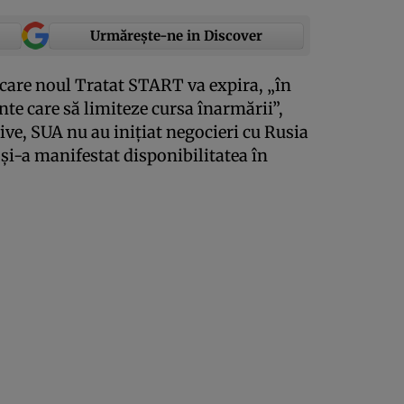
Urmărește-ne in Discover
n care noul Tratat START va expira, „în
te care să limiteze cursa înarmării”,
tive, SUA nu au iniţiat negocieri cu Rusia
şi-a manifestat disponibilitatea în