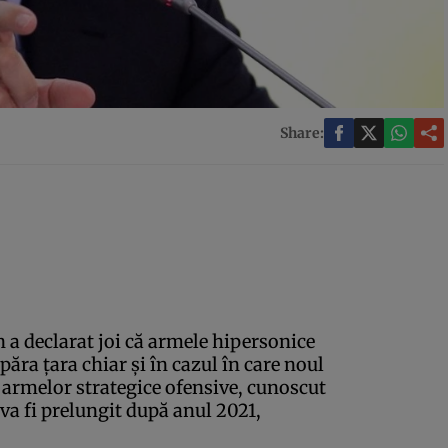
Share:
 a declarat joi că armele hipersonice
ăra ţara chiar şi în cazul în care noul
a armelor strategice ofensive, cunoscut
va fi prelungit după anul 2021,