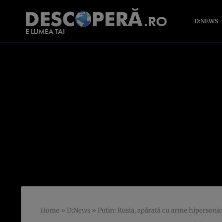
D:NEWS
Home
»
D:News
»
Putin: Rusia, apărată cu arme hipersoni