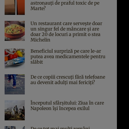
astronauți de praful toxic de pe
Marte?
Un restaurant care servește doar
un singur fel de mâncare și are
doar 20 de locuri a primit o stea
Michelin
Beneficiul surpriză pe care le-ar
putea avea medicamentele pentru
slăbit
De ce copiii crescuți fără telefoane
au devenit adulți mai fericiți?
Începutul sfârşitului: Ziua în care
Napoleon îşi începea exilul
De ce tot mai mulți români