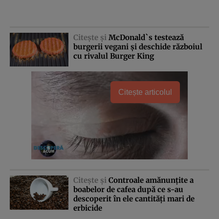
Citeşte şi
McDonald`s testează
burgerii vegani şi deschide războiul
cu rivalul Burger King
Citește articolul
Citeşte şi
Controale amănunţite a
boabelor de cafea după ce s-au
descoperit în ele cantităţi mari de
erbicide