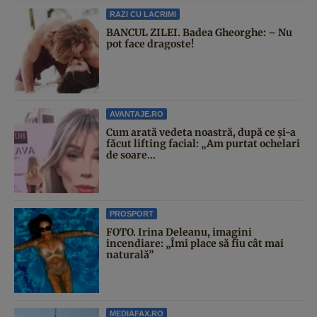
RAZI CU LACRIMI
BANCUL ZILEI. Badea Gheorghe: – Nu
pot face dragoste!
AVANTAJE.RO
Cum arată vedeta noastră, după ce și-a
făcut lifting facial: „Am purtat ochelari
de soare...
PROSPORT
FOTO. Irina Deleanu, imagini
incendiare: „Îmi place să fiu cât mai
naturală”
MEDIAFAX.RO