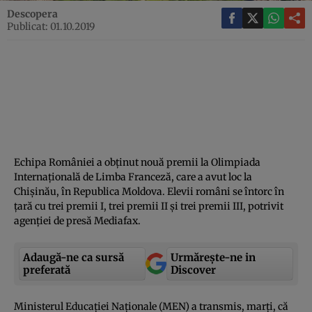
Descopera
Publicat: 01.10.2019
Echipa României a obţinut nouă premii la Olimpiada
Internaţională de Limba Franceză, care a avut loc la
Chişinău, în Republica Moldova. Elevii români se întorc în
ţară cu trei premii I, trei premii II şi trei premii III, potrivit
agenţiei de presă Mediafax.
Adaugă-ne ca sursă
Urmărește-ne in
preferată
Discover
Ministerul Educaţiei Naţionale (MEN) a transmis, marţi, că