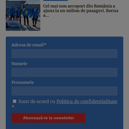
Cel mai nou aeroport din România a
ajuns la un milion de pasageri. Borna
a...
Adresa de email*
Numele
Prenumele
Sunt de acord cu
Politica de confidentialitate
*