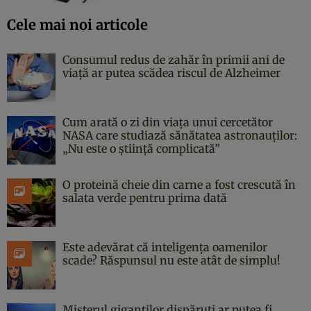
Cele mai noi articole
Consumul redus de zahăr în primii ani de
viață ar putea scădea riscul de Alzheimer
Cum arată o zi din viața unui cercetător
NASA care studiază sănătatea astronauților:
„Nu este o știință complicată”
O proteină cheie din carne a fost crescută în
salata verde pentru prima dată
Este adevărat că inteligența oamenilor
scade? Răspunsul nu este atât de simplu!
Misterul giganților dispăruți ar putea fi