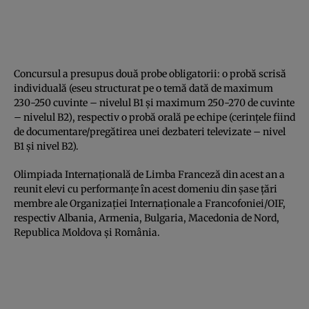
Concursul a presupus două probe obligatorii: o probă scrisă
individuală (eseu structurat pe o temă dată de maximum
230-250 cuvinte – nivelul B1 şi maximum 250-270 de cuvinte
– nivelul B2), respectiv o probă orală pe echipe (cerinţele fiind
de documentare/pregătirea unei dezbateri televizate – nivel
B1 şi nivel B2).
Olimpiada Internaţională de Limba Franceză din acest an a
reunit elevi cu performanţe în acest domeniu din şase ţări
membre ale Organizaţiei Internaţionale a Francofoniei/OIF,
respectiv Albania, Armenia, Bulgaria, Macedonia de Nord,
Republica Moldova şi România.