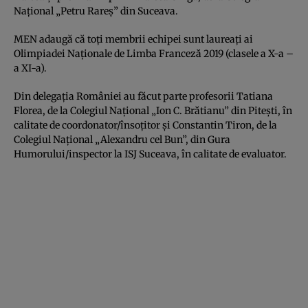
Naţional „Petru Rareş” din Suceava.
MEN adaugă că toţi membrii echipei sunt laureaţi ai
Olimpiadei Naţionale de Limba Franceză 2019 (clasele a X-a –
a XI-a).
Din delegaţia României au făcut parte profesorii Tatiana
Florea, de la Colegiul Naţional „Ion C. Brătianu” din Piteşti, în
calitate de coordonator/însoţitor şi Constantin Tiron, de la
Colegiul Naţional „Alexandru cel Bun”, din Gura
Humorului/inspector la ISJ Suceava, în calitate de evaluator.