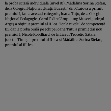
la proba scrisă individuală (nivel B1), Mădălina Sorina Ştefan,
de la Colegiul Naţional „Fraţii Buzeşti” din Craiova a primit
premiul I, iar la aceeaşi categorie, Ioana Tuţu, de la Colegiul
Naţional Pedagogic „Carol I” din Câmpulung Muscel, judeţul
Argeş a obţinut premiul al II-lea. Tot la nivelul de competenţă
B1, dar la proba orală pe echipe Ioana Tuţu a primit din nou
premiul I, Nicole Robilliard, de la Liceul Teoretic Gătaia,
judeţul Timiş – premiul al II-lea şi Mădălina Sorina Ştefan,
premiul al III-lea.