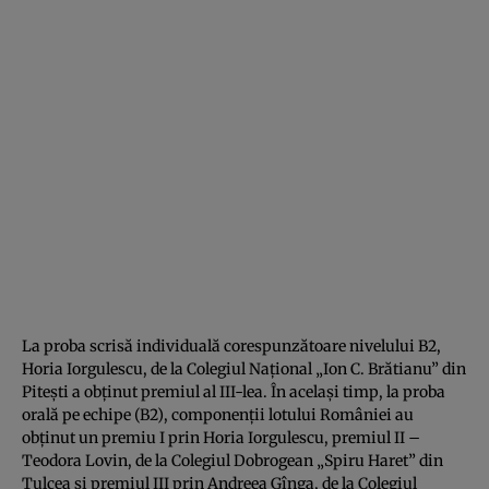
La proba scrisă individuală corespunzătoare nivelului B2,
Horia Iorgulescu, de la Colegiul Naţional „Ion C. Brătianu” din
Piteşti a obţinut premiul al III-lea. În acelaşi timp, la proba
orală pe echipe (B2), componenţii lotului României au
obţinut un premiu I prin Horia Iorgulescu, premiul II –
Teodora Lovin, de la Colegiul Dobrogean „Spiru Haret” din
Tulcea şi premiul III prin Andreea Gînga, de la Colegiul