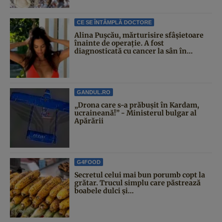
CE SE ÎNTÂMPLĂ DOCTORE
Alina Pușcău, mărturisire sfâșietoare
înainte de operație. A fost
diagnosticată cu cancer la sân în...
GANDUL.RO
„Drona care s-a prăbușit în Kardam,
ucraineană!” - Ministerul bulgar al
Apărării
G4FOOD
Secretul celui mai bun porumb copt la
grătar. Trucul simplu care păstrează
boabele dulci și...