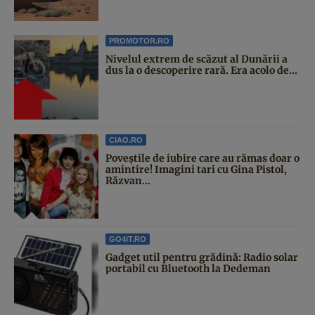
PROMOTOR.RO
Nivelul extrem de scăzut al Dunării a
dus la o descoperire rară. Era acolo de...
CIAO.RO
Poveştile de iubire care au rămas doar o
amintire! Imagini tari cu Gina Pistol,
Răzvan...
GO4IT.RO
Gadget util pentru grădină: Radio solar
portabil cu Bluetooth la Dedeman