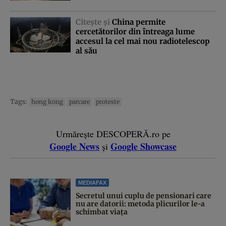
Citeşte şi
China permite
cercetătorilor din întreaga lume
accesul la cel mai nou radiotelescop
al său
Tags:
hong kong
parcare
proteste
Urmărește DESCOPERĂ.ro pe
Google News
Google Showcase
și
MEDIAFAX
Secretul unui cuplu de pensionari care
nu are datorii: metoda plicurilor le-a
schimbat viața