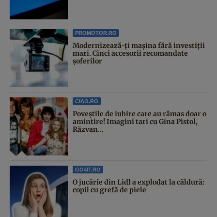
PROMOTOR.RO
Modernizează-ți mașina fără investiții
mari. Cinci accesorii recomandate
șoferilor
CIAO.RO
Poveştile de iubire care au rămas doar o
amintire! Imagini tari cu Gina Pistol,
Răzvan...
GO4IT.RO
O jucărie din Lidl a explodat la căldură:
copil cu grefă de piele