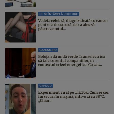
CE SE ÎNTÂMPLĂ DOCTORE
Vedeta celebră, diagnosticată cu cancer
pentru a doua oară, dar a ales să
păstreze totul...
GANDUL.RO
Bolojan dă undă verde Transelectrica
să taie curentul companiilor, în
contextul crizei energetice. Cu cât...
G4FOOD
Experiment viral pe TikTok. Cum se coc
fursecuri în mașină, într-o zi cu 38°C.
„Chiar...