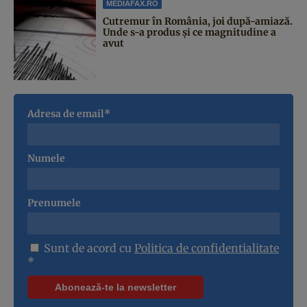
MEDIAFAX.RO
Cutremur în România, joi după-amiază.
Unde s-a produs și ce magnitudine a
avut
Adresa de email*
Numele
Prenumele
Sunt de acord cu
Politica de confidentialitate
*