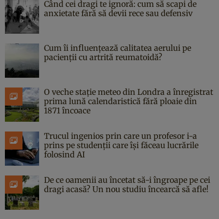
Când cei dragi te ignoră: cum să scapi de
anxietate fără să devii rece sau defensiv
Cum îi influențează calitatea aerului pe
pacienții cu artrită reumatoidă?
O veche stație meteo din Londra a înregistrat
prima lună calendaristică fără ploaie din
1871 încoace
Trucul ingenios prin care un profesor i-a
prins pe studenții care își făceau lucrările
folosind AI
De ce oamenii au încetat să-i îngroape pe cei
dragi acasă? Un nou studiu încearcă să afle!