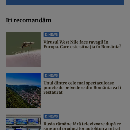
Iți recomandăm
D:NEWS
Virusul West Nile face ravagii în
Europa. Care este situația în România?
D:NEWS
Unul dintre cele mai spectaculoase
puncte de belvedere din România va fi
restaurat
D:NEWS
Rusia rămâne fără televizoare după ce
singurul producător autohton a intrat