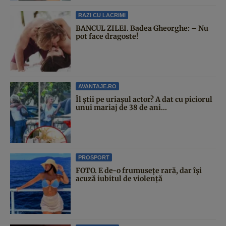
RAZI CU LACRIMI
BANCUL ZILEI. Badea Gheorghe: – Nu
pot face dragoste!
AVANTAJE.RO
Îl știi pe uriașul actor? A dat cu piciorul
unui mariaj de 38 de ani...
PROSPORT
FOTO. E de-o frumusețe rară, dar își
acuză iubitul de violență