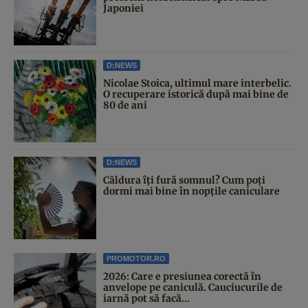
Japoniei
D:NEWS
Nicolae Stoica, ultimul mare interbelic.
O recuperare istorică după mai bine de
80 de ani
D:NEWS
Căldura îți fură somnul? Cum poți
dormi mai bine în nopțile caniculare
PROMOTOR.RO
2026: Care e presiunea corectă în
anvelope pe caniculă. Cauciucurile de
iarnă pot să facă...