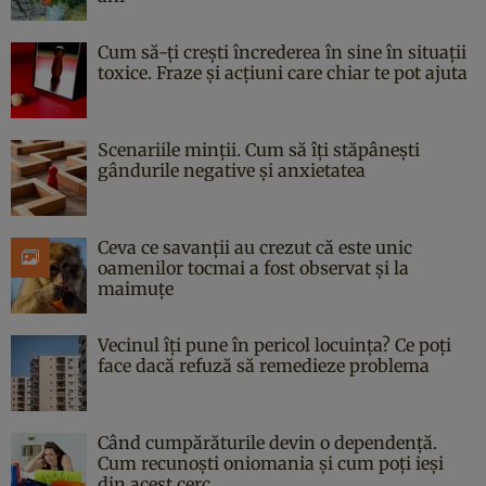
Cum să-ți crești încrederea în sine în situații
toxice. Fraze și acțiuni care chiar te pot ajuta
Scenariile minții. Cum să îți stăpânești
gândurile negative și anxietatea
Ceva ce savanții au crezut că este unic
oamenilor tocmai a fost observat și la
maimuțe
Vecinul îți pune în pericol locuința? Ce poți
face dacă refuză să remedieze problema
Când cumpărăturile devin o dependență.
Cum recunoști oniomania și cum poți ieși
din acest cerc