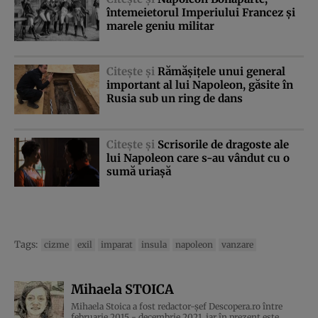
întemeietorul Imperiului Francez şi
marele geniu militar
Citeşte şi
Rămăşiţele unui general
important al lui Napoleon, găsite în
Rusia sub un ring de dans
Citeşte şi
Scrisorile de dragoste ale
lui Napoleon care s-au vândut cu o
sumă uriaşă
Tags:
cizme
exil
imparat
insula
napoleon
vanzare
Mihaela STOICA
Mihaela Stoica a fost redactor-șef Descopera.ro între
februarie 2015 - decembrie 2021, iar în prezent este