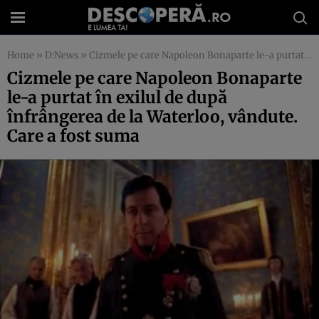
Home
»
D:News
»
Cizmele pe care Napoleon Bonaparte le-a purtat în exilul de după înfrângerea de la Waterloo, vândute. Care a fost suma
Cizmele pe care Napoleon Bonaparte
le-a purtat în exilul de după
înfrângerea de la Waterloo, vândute.
Care a fost suma