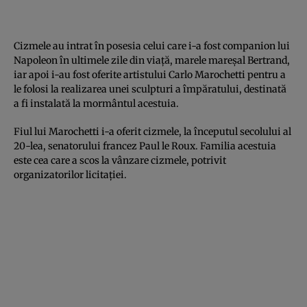
Cizmele au intrat în posesia celui care i-a fost companion lui
Napoleon în ultimele zile din viaţă, marele mareşal Bertrand,
iar apoi i-au fost oferite artistului Carlo Marochetti pentru a
le folosi la realizarea unei sculpturi a împăratului, destinată
a fi instalată la mormântul acestuia.
Fiul lui Marochetti i-a oferit cizmele, la începutul secolului al
20-lea, senatorului francez Paul le Roux. Familia acestuia
este cea care a scos la vânzare cizmele, potrivit
organizatorilor licitaţiei.