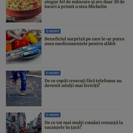
singur fel de mâncare și are doar 20 de
locuri a primit o stea Michelin
D:NEWS
Beneficiul surpriză pe care le-ar putea
avea medicamentele pentru slăbit
D:NEWS
De ce copiii crescuți fără telefoane au
devenit adulți mai fericiți?
D:NEWS
De ce tot mai mulți români renunță la
vacanțele în țară?