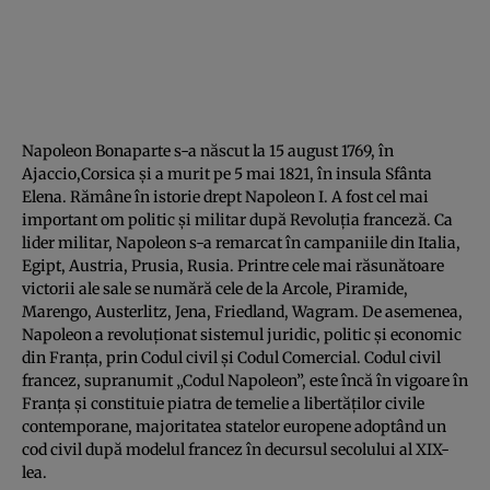
Napoleon Bonaparte s-a născut la 15 august 1769, în
Ajaccio,Corsica şi a murit pe 5 mai 1821, în insula Sfânta
Elena. Rămâne în istorie drept Napoleon I. A fost cel mai
important om politic şi militar după Revoluţia franceză. Ca
lider militar, Napoleon s-a remarcat în campaniile din Italia,
Egipt, Austria, Prusia, Rusia. Printre cele mai răsunătoare
victorii ale sale se numără cele de la Arcole, Piramide,
Marengo, Austerlitz, Jena, Friedland, Wagram. De asemenea,
Napoleon a revoluţionat sistemul juridic, politic şi economic
din Franţa, prin Codul civil şi Codul Comercial. Codul civil
francez, supranumit „Codul Napoleon”, este încă în vigoare în
Franţa şi constituie piatra de temelie a libertăţilor civile
contemporane, majoritatea statelor europene adoptând un
cod civil după modelul francez în decursul secolului al XIX-
lea.