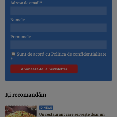
Adresa de email*
Numele
Prenumele
Sunt de acord cu
Politica de confidentialitate
*
Iți recomandăm
D:NEWS
Un restaurant care servește doar un