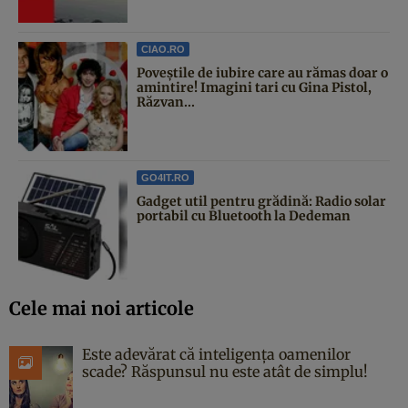
CIAO.RO
Poveştile de iubire care au rămas doar o
amintire! Imagini tari cu Gina Pistol,
Răzvan...
GO4IT.RO
Gadget util pentru grădină: Radio solar
portabil cu Bluetooth la Dedeman
Cele mai noi articole
Este adevărat că inteligența oamenilor
scade? Răspunsul nu este atât de simplu!