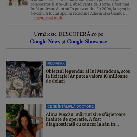
colaborator al site-ului. Absolventă de Istorie, a fost mai
întâi profesor. A intrat în presa online în 2006, la agenţia
NewsIn. A lucrat apoi în redacţiile Adevărul şi Gândul, ...
citește mai mult
Urmărește DESCOPERĂ.ro pe
Google News
Google Showcase
și
MEDIAFAX
Obiectul legendar al lui Maradona, scos
la licitație! Ar putea valora 10 milioane
de dolari
CE SE ÎNTÂMPLĂ DOCTORE
Alina Pușcău, mărturisire sfâșietoare
înainte de operație. A fost
diagnosticată cu cancer la sân în...