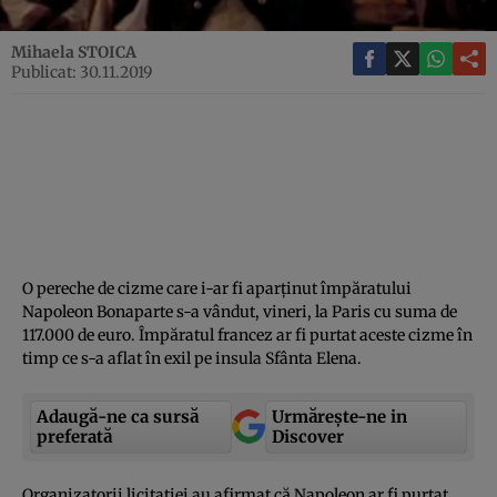
Mihaela STOICA
Publicat: 30.11.2019
O pereche de cizme care i-ar fi aparţinut împăratului
Napoleon Bonaparte s-a vândut, vineri, la Paris cu suma de
117.000 de euro. Împăratul francez ar fi purtat aceste cizme în
timp ce s-a aflat în exil pe insula Sfânta Elena.
Adaugă-ne ca sursă
Urmărește-ne in
preferată
Discover
Organizatorii licitaţiei au afirmat că Napoleon ar fi purtat