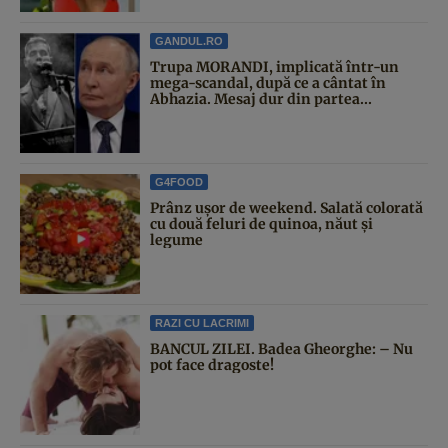
GANDUL.RO
Trupa MORANDI, implicată într-un
mega-scandal, după ce a cântat în
Abhazia. Mesaj dur din partea...
G4FOOD
Prânz ușor de weekend. Salată colorată
cu două feluri de quinoa, năut și
legume
RAZI CU LACRIMI
BANCUL ZILEI. Badea Gheorghe: – Nu
pot face dragoste!