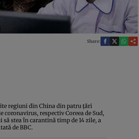
Share:
te regiuni din China din patru ţări
de coronavirus, respectiv Coreea de Sud,
ui să stea în carantină timp de 14 zile, a
itată de BBC.