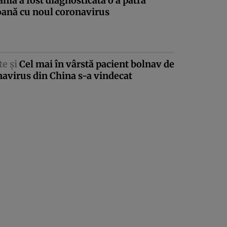
ia a fost diagnosticată o a patra
oană cu noul coronavirus
te şi
Cel mai în vârstă pacient bolnav de
avirus din China s-a vindecat