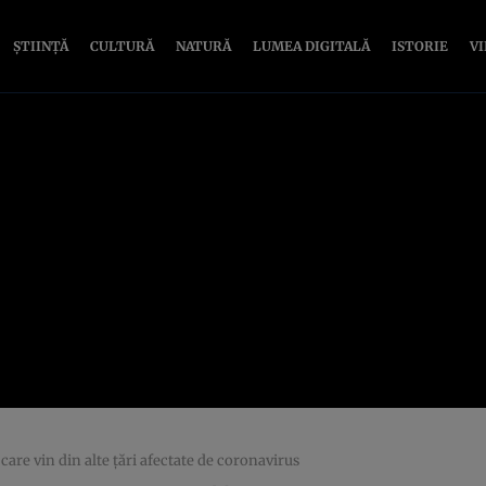
ȘTIINȚĂ
CULTURĂ
NATURĂ
LUMEA DIGITALĂ
ISTORIE
V
 care vin din alte ţări afectate de coronavirus