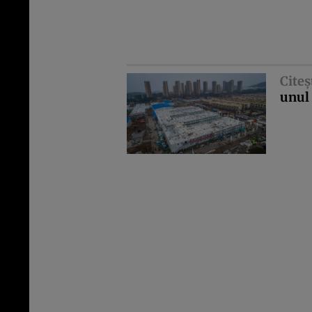
Citeş
unul 