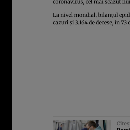
coronavirus, cel mai scăzut n
La nivel mondial, bilanţul epid
cazuri şi 3.164 de decese, în 73 de
Citeş