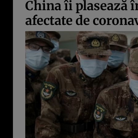
China îi plasează în
afectate de corona