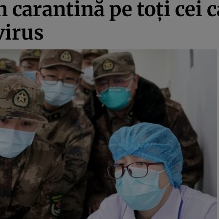
 carantină pe toţi cei c
virus