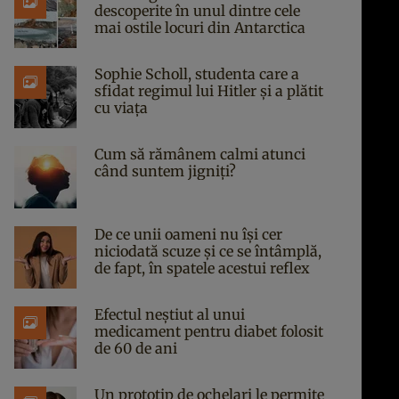
descoperite în unul dintre cele
mai ostile locuri din Antarctica
Sophie Scholl, studenta care a
sfidat regimul lui Hitler și a plătit
cu viața
Cum să rămânem calmi atunci
când suntem jigniți?
De ce unii oameni nu își cer
niciodată scuze și ce se întâmplă,
de fapt, în spatele acestui reflex
Efectul neștiut al unui
medicament pentru diabet folosit
de 60 de ani
Un prototip de ochelari le permite