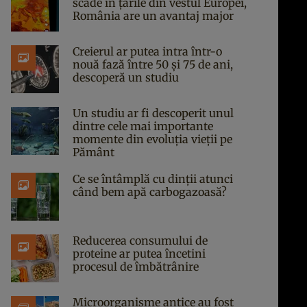
scade în țările din vestul Europei,
România are un avantaj major
Creierul ar putea intra într-o
nouă fază între 50 și 75 de ani,
descoperă un studiu
Un studiu ar fi descoperit unul
dintre cele mai importante
momente din evoluția vieții pe
Pământ
Ce se întâmplă cu dinții atunci
când bem apă carbogazoasă?
Reducerea consumului de
proteine ar putea încetini
procesul de îmbătrânire
Microorganisme antice au fost