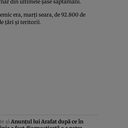
umăr din ultimele şase săptămâni.
emic era, marţi seara, de 92.800 de
 ţări şi teritorii.
te şi
Anunţul lui Arafat după ce în