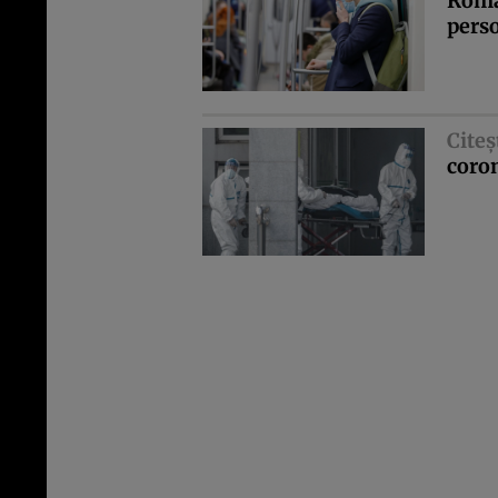
Român
pers
Citeş
coron