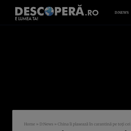
D:NEWS
Home
»
D:News
»
China îi plasează în carantină pe toţi cei