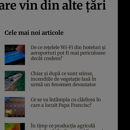
are vin din alte ţări
Cele mai noi articole
De ce rețelele Wi-Fi din hoteluri și
aeroporturi pot fi mai periculoase
decât credem?
Chiar și după ce sunt stinse,
incendiile de vegetație lasă în
urmă un fenomen devastator
Ce se va întâmpla cu clădirea în
care a locuit Papa Francisc?
În timp ce producția agricolă