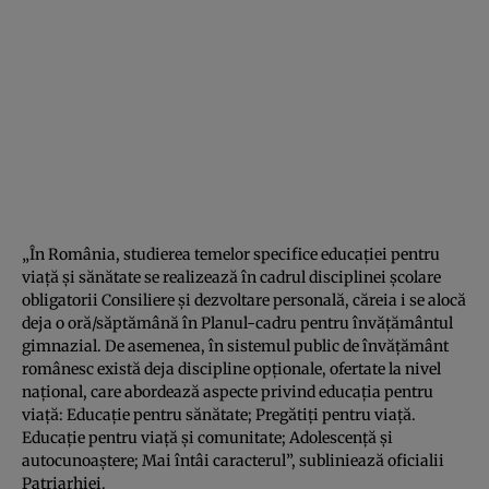
„În România, studierea temelor specifice educaţiei pentru
viaţă şi sănătate se realizează în cadrul disciplinei şcolare
obligatorii Consiliere şi dezvoltare personală, căreia i se alocă
deja o oră/săptămână în Planul-cadru pentru învăţământul
gimnazial. De asemenea, în sistemul public de învăţământ
românesc există deja discipline opţionale, ofertate la nivel
naţional, care abordează aspecte privind educaţia pentru
viaţă: Educaţie pentru sănătate; Pregătiţi pentru viaţă.
Educaţie pentru viaţă şi comunitate; Adolescenţă şi
autocunoaştere; Mai întâi caracterul”, subliniează oficialii
Patriarhiei.