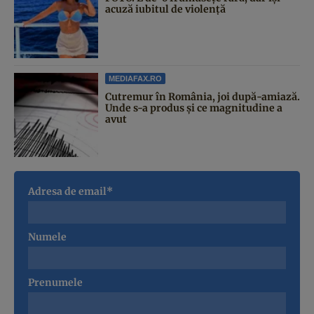
acuză iubitul de violență
MEDIAFAX.RO
Cutremur în România, joi după-amiază.
Unde s-a produs și ce magnitudine a
avut
Adresa de email*
Numele
Prenumele