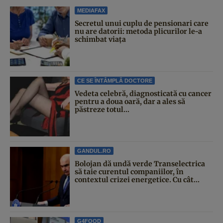
MEDIAFAX
Secretul unui cuplu de pensionari care
nu are datorii: metoda plicurilor le-a
schimbat viața
CE SE ÎNTÂMPLĂ DOCTORE
Vedeta celebră, diagnosticată cu cancer
pentru a doua oară, dar a ales să
păstreze totul...
GANDUL.RO
Bolojan dă undă verde Transelectrica
să taie curentul companiilor, în
contextul crizei energetice. Cu cât...
G4FOOD