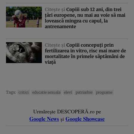
Citeşte şi
Copiii sub 12 ani, din trei
ţări europene, nu mai au voie să mai
lovească mingea cu capul, la
antrenamente
Citeşte şi
Copiii concepuţi prin
fertilizarea in vitro, risc mai mare de
mortalitate în primele săptămâni de
viaţă
Tags:
critici
educatie sexuala
elevi
patriarhie
programe
Urmărește DESCOPERĂ.ro pe
Google News
Google Showcase
și