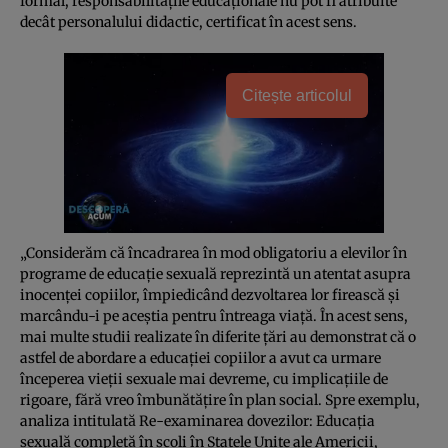
formal, responsabilităţile educaţionale nu pot fi atribuite
decât personalului didactic, certificat în acest sens.
Citește articolul
„Considerăm că încadrarea în mod obligatoriu a elevilor în
programe de educaţie sexuală reprezintă un atentat asupra
inocenţei copiilor, împiedicând dezvoltarea lor firească şi
marcându-i pe aceştia pentru întreaga viaţă. În acest sens,
mai multe studii realizate în diferite ţări au demonstrat că o
astfel de abordare a educaţiei copiilor a avut ca urmare
începerea vieţii sexuale mai devreme, cu implicaţiile de
rigoare, fără vreo îmbunătăţire în plan social. Spre exemplu,
analiza intitulată Re-examinarea dovezilor: Educaţia
sexuală completă în şcoli în Statele Unite ale Americii,