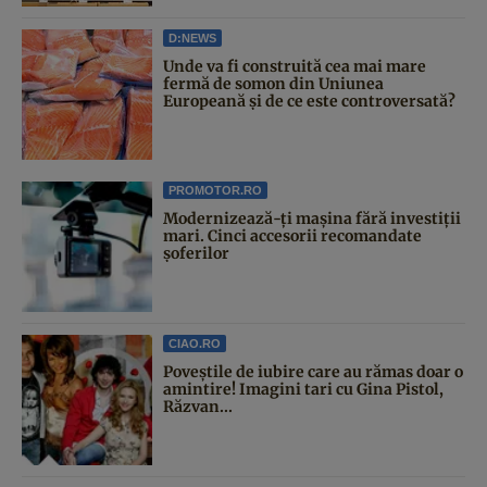
D:NEWS
Unde va fi construită cea mai mare
fermă de somon din Uniunea
Europeană și de ce este controversată?
PROMOTOR.RO
Modernizează-ți mașina fără investiții
mari. Cinci accesorii recomandate
șoferilor
CIAO.RO
Poveştile de iubire care au rămas doar o
amintire! Imagini tari cu Gina Pistol,
Răzvan...