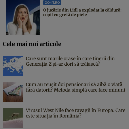
GO4IT.RO
O jucărie din Lidl a explodat la căldură:
copil cu grefă de piele
Cele mai noi articole
Care sunt marile orașe în care tinerii din
Generația Z și-ar dori să trăiască?
Cum au reușit doi pensionari să aibă o viață
fără datorii? Metoda simplă care face minuni
Virusul West Nile face ravagii în Europa. Care
este situația în România?