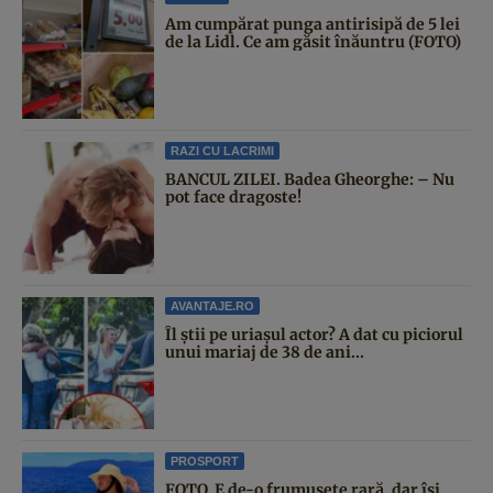
Am cumpărat punga antirisipă de 5 lei
de la Lidl. Ce am găsit înăuntru (FOTO)
RAZI CU LACRIMI
BANCUL ZILEI. Badea Gheorghe: – Nu
pot face dragoste!
AVANTAJE.RO
Îl știi pe uriașul actor? A dat cu piciorul
unui mariaj de 38 de ani...
PROSPORT
FOTO. E de-o frumusețe rară, dar își