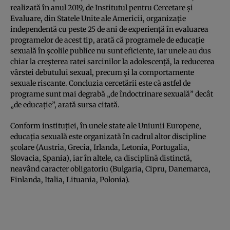
realizată în anul 2019, de Institutul pentru Cercetare şi
Evaluare, din Statele Unite ale Americii, organizaţie
independentă cu peste 25 de ani de experienţă în evaluarea
programelor de acest tip, arată că programele de educaţie
sexuală în şcolile publice nu sunt eficiente, iar unele au dus
chiar la creşterea ratei sarcinilor la adolescenţă, la reducerea
vârstei debutului sexual, precum şi la comportamente
sexuale riscante. Concluzia cercetării este că astfel de
programe sunt mai degrabă „de îndoctrinare sexuală” decât
„de educaţie”, arată sursa citată.
Conform instituţiei, în unele state ale Uniunii Europene,
educaţia sexuală este organizată în cadrul altor discipline
şcolare (Austria, Grecia, Irlanda, Letonia, Portugalia,
Slovacia, Spania), iar în altele, ca disciplină distinctă,
neavând caracter obligatoriu (Bulgaria, Cipru, Danemarca,
Finlanda, Italia, Lituania, Polonia).