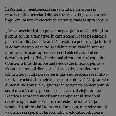
În România, menţionează sursa citată, numeroase şi
reprezentative asociaţii din societatea civilă şi-au exprimat
îngrijorarea faţă de efectele educaţiei sexuale asupra copiilor.
„Aceste asociaţii şi-au prezentat poziţia în mod public şi au
propus soluţii alternative, în care accentul cade pe educaţia
pentru familie. Considerăm că pregătirea pentru viaţa intimă
şi de familie trebuie să fie lăsată în primul rând în sarcina
familiei care poate aprecia corect şi obiectiv stadiul de
dezvoltare psiho-fizic, intelectual şi emoţional al copilului.
Conştienţi fiind de importanţa educaţiei tinerilor pentru a
răspunde provocărilor societăţii actuale, considerăm că
identitatea şi viaţa persoanei umane nu se epuizează într-o
realitate exclusiv biologică sau socio-culturală. Viaţa are şi o
dimensiune spirituală, ignorată în societatea contemporană
secularizată, care a pierdut sensul sacru al vieţii umane.
Biserica a acordat dintotdeauna o importanţă deosebită
creşterii spirituale a omului, care este chemat la viaţă
veşnică în iubirea lui Dumnezeu. De aceea, este relevantă şi
valorificarea specificului formativ al educaţiei religioase,