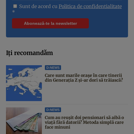
Sunt de acord cu
Politica de confidentialitate
*
Iți recomandăm
D:NEWS
Care sunt marile orașe în care tinerii
din Generația Z și-ar dori să trăiască?
D:NEWS
Cum au reușit doi pensionari să aibă o
viață fără datorii? Metoda simplă care
face minuni