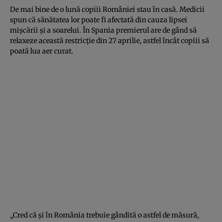
De mai bine de o lună copiii României stau în casă. Medicii
spun că sănătatea lor poate fi afectată din cauza lipsei
mişcării şi a soarelui. În Spania premierul are de gând să
relaxeze această restricţie din 27 aprilie, astfel încât copiii să
poată lua aer curat.
„Cred că şi în România trebuie gândită o astfel de măsură,