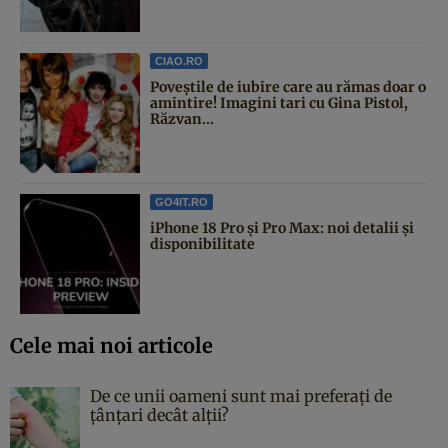
CIAO.RO
Poveştile de iubire care au rămas doar o
amintire! Imagini tari cu Gina Pistol,
Răzvan...
GO4IT.RO
iPhone 18 Pro și Pro Max: noi detalii și
disponibilitate
Cele mai noi articole
De ce unii oameni sunt mai preferați de
țânțari decât alții?