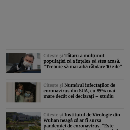
Citeşte şi
Tătaru a mulţumit
populaţiei că a înţeles să stea acasă.
”Trebuie să mai aibă răbdare 10 zile”
Citeşte şi
Numărul infectaţilor de
coronavirus din SUA, cu 85% mai
mare decât cei declaraţi – studiu
Citeşte şi
Institutul de Virologie din
Wuhan neagă că ar fi sursa
pandemiei de coronavirus. ”Este