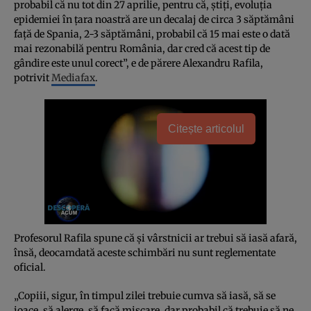
probabil că nu tot din 27 aprilie, pentru că, ştiţi, evoluţia
epidemiei în ţara noastră are un decalaj de circa 3 săptămâni
faţă de Spania, 2-3 săptămâni, probabil că 15 mai este o dată
mai rezonabilă pentru România, dar cred că acest tip de
gândire este unul corect”, e de părere Alexandru Rafila,
potrivit
Mediafax
.
Citește articolul
Profesorul Rafila spune că şi vârstnicii ar trebui să iasă afară,
însă, deocamdată aceste schimbări nu sunt reglementate
oficial.
„Copiii, sigur, în timpul zilei trebuie cumva să iasă, să se
joace, să alerge, să facă mişcare, dar probabil că trebuie să ne