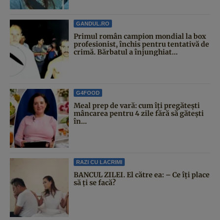
GANDUL.RO
Primul român campion mondial la box
profesionist, închis pentru tentativă de
crimă. Bărbatul a înjunghiat...
G4FOOD
Meal prep de vară: cum îți pregătești
mâncarea pentru 4 zile fără să gătești
în...
RAZI CU LACRIMI
BANCUL ZILEI. El către ea: – Ce îți place
să ți se facă?