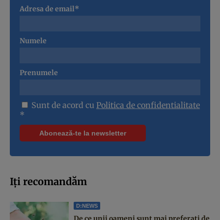
Adresa de email*
Numele
Prenumele
Sunt de acord cu
Politica de confidentialitate
*
Iți recomandăm
D:NEWS
De ce unii oameni sunt mai preferați de