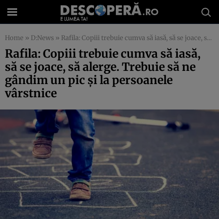
Home
»
D:News
»
Rafila: Copiii trebuie cumva să iasă, să se joace, să alerge. Trebuie să ne gândim un pic şi la persoanele vârstnice
Rafila: Copiii trebuie cumva să iasă,
să se joace, să alerge. Trebuie să ne
gândim un pic şi la persoanele
vârstnice