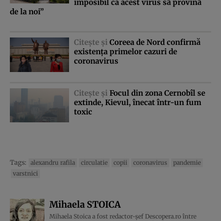
imposibil ca acest virus să provină
de la noi”
Citeşte şi
Coreea de Nord confirmă
existenţa primelor cazuri de
coronavirus
Citeşte şi
Focul din zona Cernobîl se
extinde, Kievul, înecat într-un fum
toxic
Tags:
alexandru rafila
circulatie
copii
coronavirus
pandemie
varstnici
Mihaela STOICA
Mihaela Stoica a fost redactor-șef Descopera.ro între