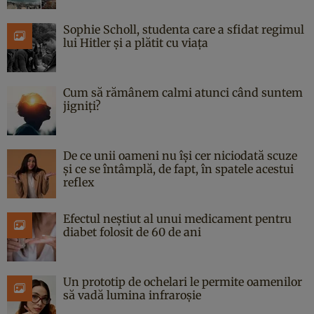
Sophie Scholl, studenta care a sfidat regimul
lui Hitler și a plătit cu viața
Cum să rămânem calmi atunci când suntem
jigniți?
De ce unii oameni nu își cer niciodată scuze
și ce se întâmplă, de fapt, în spatele acestui
reflex
Efectul neștiut al unui medicament pentru
diabet folosit de 60 de ani
Un prototip de ochelari le permite oamenilor
să vadă lumina infraroșie