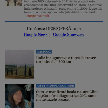
februarie 2015 - decembrie 2021, iar în prezent este
colaborator al site-ului. Absolventă de Istorie, a fost mai
întâi profesor. A intrat în presa online în 2006, la agenţia
NewsIn. A lucrat apoi în redacţiile Adevărul şi Gândul, ...
citește mai mult
Urmărește DESCOPERĂ.ro pe
Google News
Google Showcase
și
MEDIAFAX
Italia inaugurează o rețea de trasee
turistice de 1.500 km
CE SE ÎNTÂMPLĂ DOCTORE
Cum se manifestă boala cu care Alina
Pușcău a fost diagnosticată! Ce sunt
metastazele osoase,...