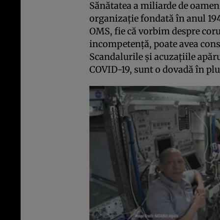
Sănătatea a miliarde de oameni
organizaţie fondată în anul 19
OMS, fie că vorbim despre cor
incompetenţă, poate avea cons
Scandalurile şi acuzaţiile apăru
COVID-19, sunt o dovadă în plus