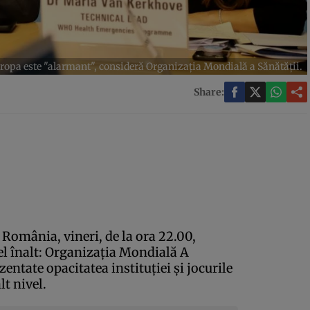
ropa este "alarmant", consideră Organizaţia Mondială a Sănătăţii.
Share:
România, vineri, de la ora 22.00,
l înalt: Organizaţia Mondială A
zentate opacitatea instituţiei şi jocurile
lt nivel.