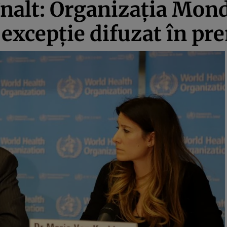
înalt: Organizaţia Mond
excepţie difuzat în pr