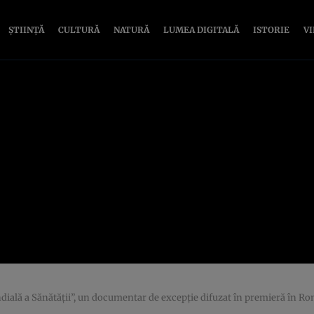
ȘTIINȚĂ
CULTURĂ
NATURĂ
LUMEA DIGITALĂ
ISTORIE
V
ndială a Sănătăţii”, un documentar de excepţie difuzat în premieră în R