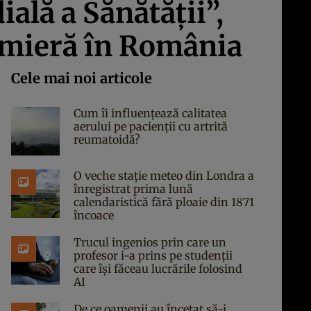
ială a Sănătăţii”,
emieră în România
Cele mai noi articole
Cum îi influențează calitatea
aerului pe pacienții cu artrită
reumatoidă?
O veche stație meteo din Londra a
înregistrat prima lună
calendaristică fără ploaie din 1871
încoace
Trucul ingenios prin care un
profesor i-a prins pe studenții
care își făceau lucrările folosind
AI
De ce oamenii au încetat să-i