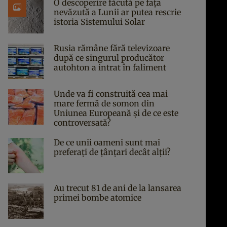
O descoperire făcută pe fața
nevăzută a Lunii ar putea rescrie
istoria Sistemului Solar
Rusia rămâne fără televizoare
după ce singurul producător
autohton a intrat în faliment
Unde va fi construită cea mai
mare fermă de somon din
Uniunea Europeană și de ce este
controversată?
De ce unii oameni sunt mai
preferați de țânțari decât alții?
Au trecut 81 de ani de la lansarea
primei bombe atomice