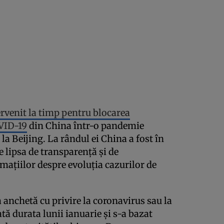
ervenit la timp pentru blocarea
VID-19
din China într-o pandemie
la Beijing. La rândul ei China a fost în
e lipsa de transparenţă şi de
maţiilor despre evoluţia cazurilor de
 anchetă cu privire la coronavirus sau la
ă durata lunii ianuarie şi s-a bazat