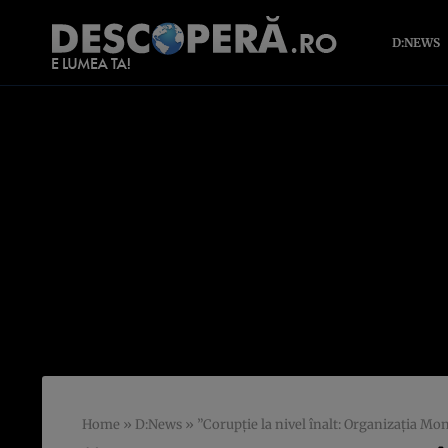
D:NEWS
Home
»
D:News
»
”Corupţie la nivel înalt: Organizaţia Mo