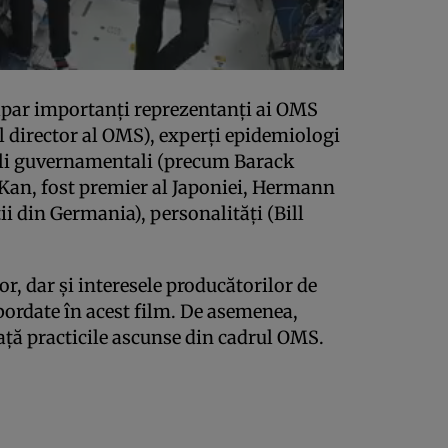
apar importanţi reprezentanţi ai OMS
l director al OMS), experţi epidemiologi
iali guvernamentali (precum Barack
an, fost premier al Japoniei, Hermann
ii din Germania), personalităţi (Bill
r, dar şi interesele producătorilor de
bordate în acest film. De asemenea,
ţă practicile ascunse din cadrul OMS.