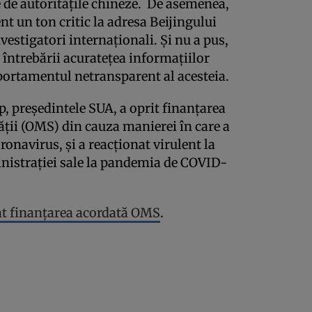
e de autorităţile chineze. De asemenea,
 un ton critic la adresa Beijingului
vestigatori internaţionali. Şi nu a pus,
ntrebării acurateţea informaţiilor
portamentul netransparent al acesteia.
, preşedintele SUA, a oprit finanţarea
ţii (OMS) din cauza manierei în care a
ronavirus, şi a reacţionat virulent la
inistraţiei sale la pandemia de COVID-
at finanţarea acordată OMS
.