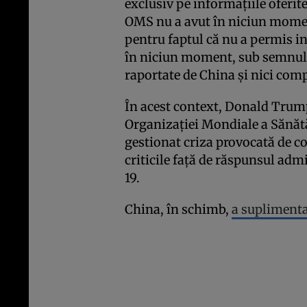
exclusiv pe informaţiile oferit
OMS nu a avut în niciun moment
pentru faptul că nu a permis in
în niciun moment, sub semnul î
raportate de China şi nici com
În acest context, Donald Trump
Organizaţiei Mondiale a Sănătă
gestionat criza provocată de co
criticile faţă de răspunsul adm
19.
China, în schimb,
a supliment