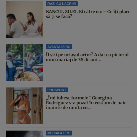
RAZI CU LACRIMI
BANCUL ZILEI. El către ea: – Ce îți place
să ți se facă?
AVANTAJE.RO
Îl știi pe uriașul actor? A dat cu piciorul
unui mariaj de 38 de ani...
PROSPORT
„Îmi iubesc formele”. Georgina
Rodriguez s-a pozat în costum de baie
înainte de nunta cu...
MEDIAFAX.RO