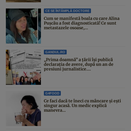
CE SE ÎNTÂMPLĂ DOCTORE
Cum se manifestă boala cu care Alina
Pușcău a fost diagnosticată! Ce sunt
metastazele osoase,...
GANDUL.RO
„Prima doamnă” a țării își publică
declarația de avere, după un an de
presiuni jurnalistice....
G4FOOD
Ce faci dacă te îneci cu mâncare și ești
singur acasă. Un medic explică
manevra...