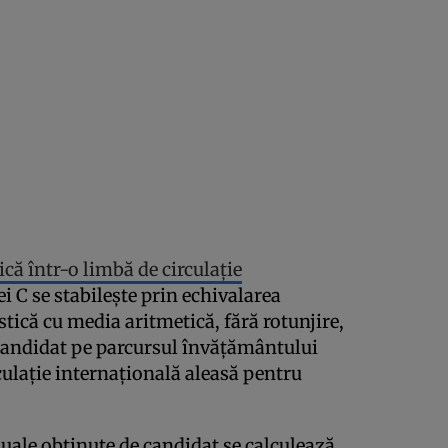
că într-o limbă de circulație
i C se stabilește prin echivalarea
tică cu media aritmetică, fără rotunjire,
candidat pe parcursul învățământului
culație internațională aleasă pentru
uale obținute de candidat se calculează