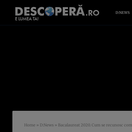
D:NEWS
Home
»
D:News
»
Bacalaureat 2020. Cum se recunosc comp