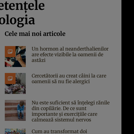
etențele
dologia
Cele mai noi articole
Un hormon al neanderthalienilor
are efecte vizibile la oamenii de
astăzi
Cercetătorii au creat câini la care
oamenii să nu fie alergici
Nu este suficient să înțelegi rănile
din copilărie. De ce sunt
importante și exercițiile care
calmează sistemul nervos
Cum au transformat doi