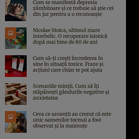
Cum se manifestă depresia
zâmbitoare și ce trebuie să știe cei
din jur pentru a o recunoaște
Nicolae Stoica, ultimul mare
interbelic. O recuperare istorică
după mai bine de 80 de ani
Cum să-ți crești încrederea în
sine în situații toxice. Fraze și
acțiuni care chiar te pot ajuta
Scenariile minții. Cum să îți
stăpânești gândurile negative și
anxietatea
Ceva ce savanții au crezut că este
unic oamenilor tocmai a fost
observat și la maimuțe