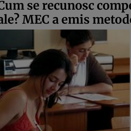
 Cum se recunosc comp
itale? MEC a emis meto