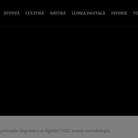
ȘTIINȚĂ
CULTURĂ
NATURĂ
LUMEA DIGITALĂ
ISTORIE
V
etențele lingvistice și digitale? MEC a emis metodologia