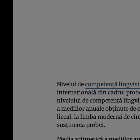
Nivelul de
competență lingvisti
internațională din cadrul probe
nivelului de competență lingvis
a mediilor anuale obținute de 
liceal, la limba modernă de cir
susținerea probei.
Media aritmetică a mediilor an