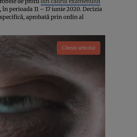
robele de profil
din cadrul examenului
, în perioada 11 – 17 iunie 2020. Decizia
pecifică, aprobată prin ordin al
Citește articolul