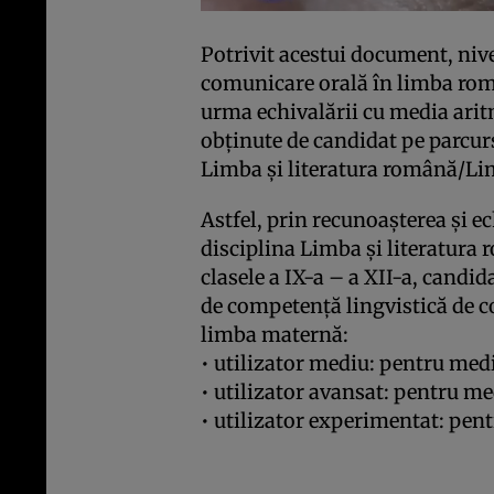
Potrivit acestui document, niv
comunicare orală în limba rom
urma echivalării cu media aritm
obținute de candidat pe parcurs
Limba și literatura română/Lim
Astfel, prin recunoașterea și e
disciplina Limba și literatura
clasele a IX-a – a XII-a, candid
de competență lingvistică de 
limba maternă:
• utilizator mediu: pentru medi
• utilizator avansat: pentru med
• utilizator experimentat: pent