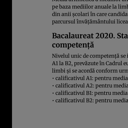
pe baza mediilor anuale la lim
din anii școlari în care candida
parcursul învățământului licea
Bacalaureat 2020. Sta
competență
Nivelul unic de competență se id
A1 la B2, prevăzute în Cadrul 
limbi și se acordă conform urm
• calificativul A1: pentru media
• calificativul A2: pentru media
• calificativul B1: pentru media
• calificativul B2: pentru media