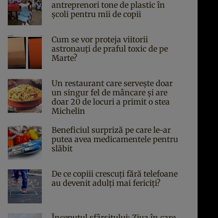
antreprenori tone de plastic în
școli pentru mii de copii
Cum se vor proteja viitorii
astronauți de praful toxic de pe
Marte?
Un restaurant care servește doar
un singur fel de mâncare și are
doar 20 de locuri a primit o stea
Michelin
Beneficiul surpriză pe care le-ar
putea avea medicamentele pentru
slăbit
De ce copiii crescuți fără telefoane
au devenit adulți mai fericiți?
Începutul sfârşitului: Ziua în care