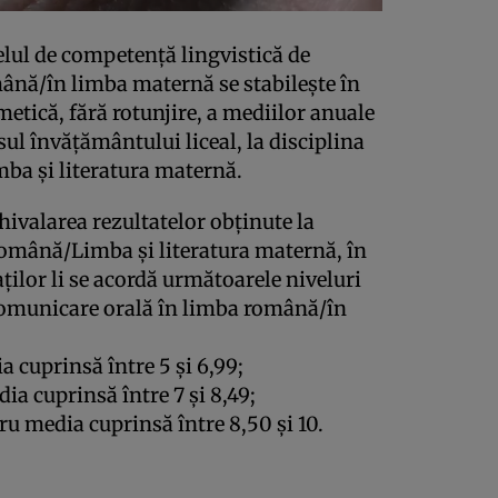
elul de competență lingvistică de
ână/în limba maternă se stabilește în
etică, fără rotunjire, a mediilor anuale
ul învățământului liceal, la disciplina
ba și literatura maternă.
chivalarea rezultatelor obținute la
 română/Limba și literatura maternă, în
aților li se acordă următoarele niveluri
comunicare orală în limba română/în
a cuprinsă între 5 și 6,99;
ia cuprinsă între 7 și 8,49;
ru media cuprinsă între 8,50 și 10.