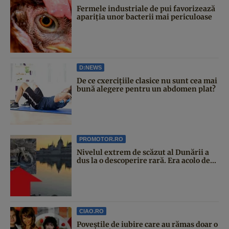
Fermele industriale de pui favorizează
apariția unor bacterii mai periculoase
D:NEWS
De ce cxercițiile clasice nu sunt cea mai
bună alegere pentru un abdomen plat?
PROMOTOR.RO
Nivelul extrem de scăzut al Dunării a
dus la o descoperire rară. Era acolo de...
CIAO.RO
Poveştile de iubire care au rămas doar o