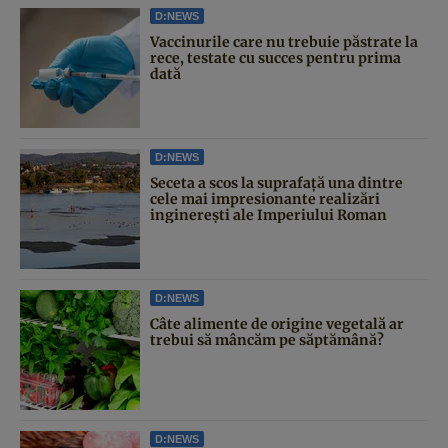
D:NEWS
Vaccinurile care nu trebuie păstrate la
rece, testate cu succes pentru prima
dată
D:NEWS
Seceta a scos la suprafață una dintre
cele mai impresionante realizări
inginerești ale Imperiului Roman
D:NEWS
Câte alimente de origine vegetală ar
trebui să mâncăm pe săptămână?
D:NEWS