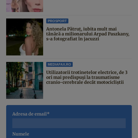
PROSPORT
Antonela Pătruț, iubita mult mai
tânără a milionarului Arpad Paszkany,
s-a fotografiat în jacuzzi
MEDIAFAX.RO
Utilizatorii trotinetelor electrice, de 3
ori mai predispuși la traumatisme
cranio-cerebrale decât motocicliștii
Adresa de email*
Numele