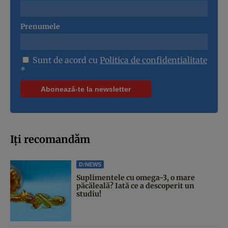
Prenumele
Sunt de acord cu
Politica de confidentialitate
*
Iți recomandăm
D:NEWS
Suplimentele cu omega-3, o mare
păcăleală? Iată ce a descoperit un
studiu!