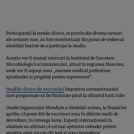
Participanții la testele clinice, ce provin din diverse ramuri
ale armatei ruse, au fost monitorizați din punct de vedere al
sănătății înainte de a participa la studiu.
Aceștia vor fi mutați miercuri la Institutul de Cercetare
Microbiologică al ministerului, situat în regiunea Moscova,
unde vor fi supuși unui „examen medical preliminar
aprofundat și pregătiți pentru experiment”.
Studiile clinice ale vaccinului
împotriva coronavirusului
sunt programate să fie finalizate până la sfârșitul lunii iulie.
Datele Organizației Mondiale a Sănătății arătau, la finalul lui
aprilie, că peste 100 de vaccinuri erau în diferite stadii de
dezvoltare, în întreaga lume. Experți internaționali în
sănătate au afirmat că cel mai optimist calendar pentru
apariția unui vaccin eficient și sigur împotriva