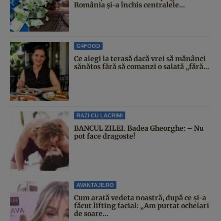
România și-a închis centralele...
G4FOOD
Ce alegi la terasă dacă vrei să mănânci
sănătos fără să comanzi o salată „fără...
RAZI CU LACRIMI
BANCUL ZILEI. Badea Gheorghe: – Nu
pot face dragoste!
AVANTAJE.RO
Cum arată vedeta noastră, după ce și-a
făcut lifting facial: „Am purtat ochelari
de soare...