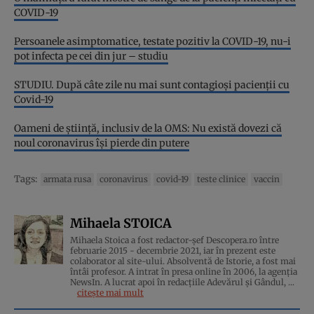
COVID-19
Persoanele asimptomatice, testate pozitiv la COVID-19, nu-i
pot infecta pe cei din jur – studiu
STUDIU. După câte zile nu mai sunt contagioși pacienţii cu
Covid-19
Oameni de știință, inclusiv de la OMS: Nu există dovezi că
noul coronavirus îşi pierde din putere
Tags:
armata rusa
coronavirus
covid-19
teste clinice
vaccin
Mihaela STOICA
Mihaela Stoica a fost redactor-șef Descopera.ro între
februarie 2015 - decembrie 2021, iar în prezent este
colaborator al site-ului. Absolventă de Istorie, a fost mai
întâi profesor. A intrat în presa online în 2006, la agenţia
NewsIn. A lucrat apoi în redacţiile Adevărul şi Gândul, ...
citește mai mult