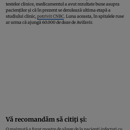
testelor clinice, medicamentul a avut rezultate bune asupra
pacienților și că în prezent se derulează ultima etapă a
studiului clinic,
potrivit CNBC
. Luna aceasta, în spitalele ruse
ar urma că ajungă 60.000 de doze de Avifavir.
Vă recomandăm să citiți și:
O maimuță a furat mostre de sânge de la pacienți infectați cu