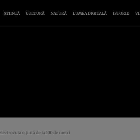
ȘTIINȚĂ
CULTURĂ
NATURĂ
LUMEA DIGITALĂ
ISTORIE
V
ectrocuta o țintă de la 100 de metri