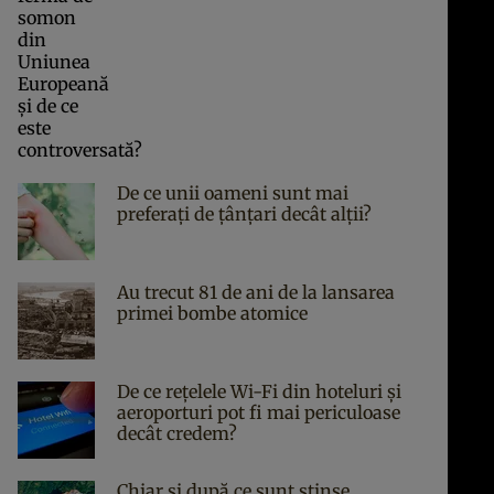
De ce unii oameni sunt mai
preferați de țânțari decât alții?
Au trecut 81 de ani de la lansarea
primei bombe atomice
De ce rețelele Wi-Fi din hoteluri și
aeroporturi pot fi mai periculoase
decât credem?
Chiar și după ce sunt stinse,