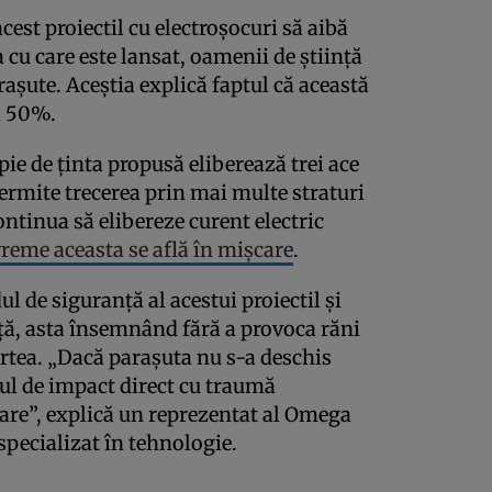
acest proiectil cu electroșocuri să aibă
a cu care este lansat, oamenii de știință
așute. Aceștia explică faptul că această
a 50%.
pie de ținta propusă eliberează trei ace
ermite trecerea prin mai multe straturi
ontinua să elibereze curent electric
vreme aceasta se află în mișcare
.
ul de siguranță al acestui proiectil și
nță, asta însemnând fără a provoca răni
artea. „Dacă parașuta nu s-a deschis
lul de impact direct cu traumă
are”, explică un reprezentat al Omega
pecializat în tehnologie.