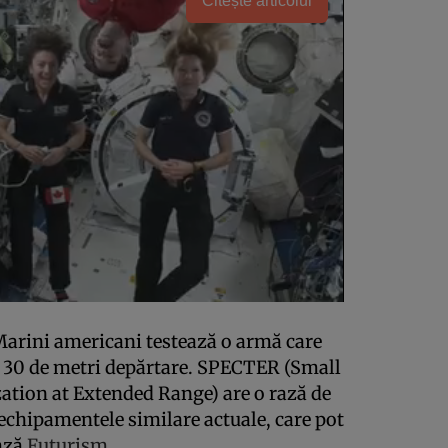
Citește articolul
Marini americani testează o armă care
la 30 de metri depărtare. SPECTER (Small
ation at Extended Range) are o rază de
echipamentele similare actuale, care pot
ează
Futurism
.