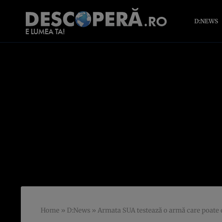
D:NEWS
Home
»
D:News
»
Armata SUA testează o armă care poate el