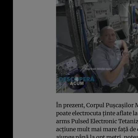
În prezent, Corpul Pușcașilor 
poate electrocuta ținte aflate 
arms Pulsed Electronic Tetaniz
acțiune mult mai mare față de 
ajunge până la opt metri, not