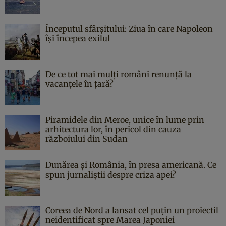
Începutul sfârşitului: Ziua în care Napoleon
îşi începea exilul
De ce tot mai mulți români renunță la
vacanțele în țară?
Piramidele din Meroe, unice în lume prin
arhitectura lor, în pericol din cauza
războiului din Sudan
Dunărea și România, în presa americană. Ce
spun jurnaliștii despre criza apei?
Coreea de Nord a lansat cel puțin un proiectil
neidentificat spre Marea Japoniei