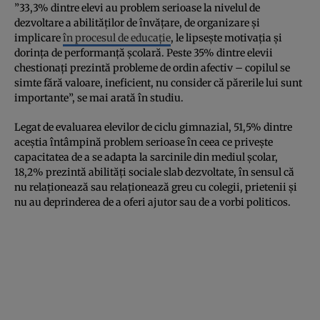
”33,3% dintre elevi au problem serioase la nivelul de
dezvoltare a abilităților de învățare, de organizare și
implicare
în procesul de educație
, le lipsește motivația și
dorința de performanță școlară. Peste 35% dintre elevii
chestionați prezintă probleme de ordin afectiv – copilul se
simte fără valoare, ineficient, nu consider că părerile lui sunt
importante”, se mai arată în studiu.
Legat de evaluarea elevilor de ciclu gimnazial, 51,5% dintre
aceștia întâmpină problem serioase în ceea ce privește
capacitatea de a se adapta la sarcinile din mediul școlar,
18,2% prezintă abilități sociale slab dezvoltate, în sensul că
nu relaționează sau relaționează greu cu colegii, prietenii și
nu au deprinderea de a oferi ajutor sau de a vorbi politicos.