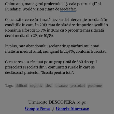
Chioreanu, managerul proiectului ”Școala pentru toți” al
Fundației World Vision citată de
Mediafax
.
Concluziile cercetării arată nevoia de intervenție imediată în
condițiile în care, în 2019, rata de părăsire timpurie a școlii în
România a fost de 15,3% în 2019, cu 5 procente mai ridicată
decât media din UE, de 10,3%.
În plus, rata abandonului școlar atinge vârfuri mult mai
înalte în mediul rural, ajungând la 25,4%, conform Eurostat.
Cercetarea s-a efectuat pe un grup țintă de 360 de copii
preșcolari și școlari din 5 comunități rurale în care se
desfășoară proiectul ”Școala pentru toți”.
Tags:
abilitati
cognitiv
elevi
invatare
prescolari
probleme
Urmărește DESCOPERĂ.ro pe
Google News
Google Showcase
și