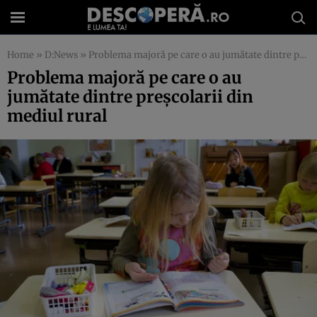
Home
»
D:News
»
Problema majoră pe care o au jumătate dintre preșcolarii din mediul rural
Problema majoră pe care o au
jumătate dintre preșcolarii din
mediul rural