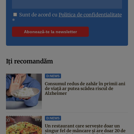
Sunt de acord cu
Politica de confidentialitate
*
Iți recomandăm
D:NEWS
Consumul redus de zahăr în primii ani
de viață ar putea scădea riscul de
Alzheimer
D:NEWS
Un restaurant care servește doar un
singur fel de mâncare și are doar 20 de