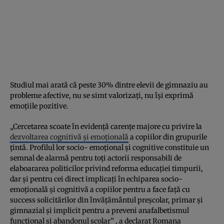
Studiul mai arată că peste 30% dintre elevii de gimnaziu au
probleme afective, nu se simt valorizați, nu își exprimă
emoțiile pozitive.
„Cercetarea scoate în evidență carențe majore cu privire la
dezvoltarea cognitivă și emoțională
a copiilor din grupurile
țintă. Profilul lor socio- emoțional și cognitive constituie un
semnal de alarmă pentru toți actorii responsabili de
elaboararea politicilor privind reforma educației timpurii,
dar și pentru cei direct implicați în echiparea socio-
emoțională și cognitivă a copiilor pentru a face față cu
success solicitărilor din învățământul preșcolar, primar și
gimnazial și implicit pentru a preveni anafalbetismul
funcțional și abandonul școlar” , a declarat Romana