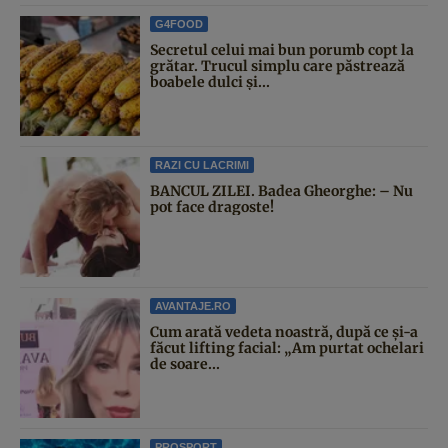
G4FOOD
Secretul celui mai bun porumb copt la
grătar. Trucul simplu care păstrează
boabele dulci și...
RAZI CU LACRIMI
BANCUL ZILEI. Badea Gheorghe: – Nu
pot face dragoste!
AVANTAJE.RO
Cum arată vedeta noastră, după ce și-a
făcut lifting facial: „Am purtat ochelari
de soare...
PROSPORT