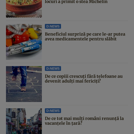
locuri a primit o stea Michelin
D:NEWS
Beneficiul surpriză pe care le-ar putea
avea medicamentele pentru slăbit
D:NEWS
De ce copiii crescuți fără telefoane au
devenit adulți mai fericiți?
D:NEWS
De ce tot mai mulți români renunță la
vacanțele în țară?