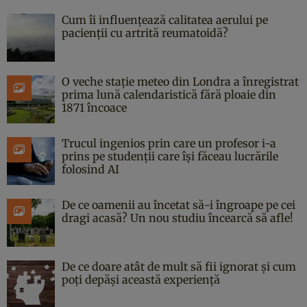
Cum îi influențează calitatea aerului pe
pacienții cu artrită reumatoidă?
O veche stație meteo din Londra a înregistrat
prima lună calendaristică fără ploaie din
1871 încoace
Trucul ingenios prin care un profesor i-a
prins pe studenții care își făceau lucrările
folosind AI
De ce oamenii au încetat să-i îngroape pe cei
dragi acasă? Un nou studiu încearcă să afle!
De ce doare atât de mult să fii ignorat și cum
poți depăși această experiență