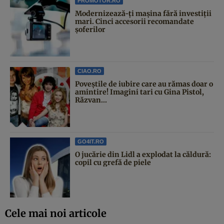
PROMOTOR.RO
Modernizează-ți mașina fără investiții
mari. Cinci accesorii recomandate
șoferilor
CIAO.RO
Poveştile de iubire care au rămas doar o
amintire! Imagini tari cu Gina Pistol,
Răzvan...
GO4IT.RO
O jucărie din Lidl a explodat la căldură:
copil cu grefă de piele
Cele mai noi articole