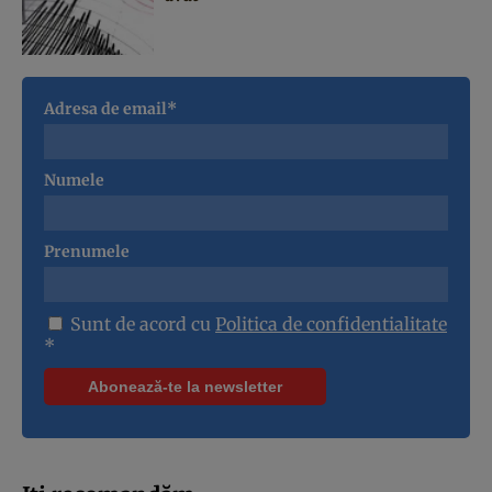
Adresa de email*
Numele
Prenumele
Sunt de acord cu
Politica de confidentialitate
*