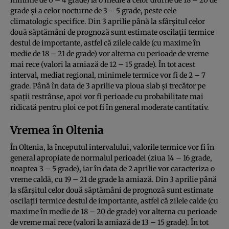
grade şi a celor nocturne de 3 – 5 grade, peste cele
climatologic specifice. Din 3 aprilie până la sfârşitul celor
două săptămâni de prognoză sunt estimate oscilaţii termice
destul de importante, astfel că zilele calde (cu maxime în
medie de 18 – 21 de grade) vor alterna cu perioade de vreme
mai rece (valori la amiază de 12 – 15 grade). În tot acest
interval, mediat regional, minimele termice vor fi de 2 – 7
grade. Până în data de 3 aprilie va ploua slab şi trecător pe
spaţii restrânse, apoi vor fi perioade cu probabilitate mai
ridicată pentru ploi ce pot fi în general moderate cantitativ.
Vremea în Oltenia
În Oltenia, la începutul intervalului, valorile termice vor fi în
general apropiate de normalul perioadei (ziua 14 – 16 grade,
noaptea 3 – 5 grade), iar în data de 2 aprilie vor caracteriza o
vreme caldă, cu 19 – 21 de grade la amiază. Din 3 aprilie până
la sfârşitul celor două săptămâni de prognoză sunt estimate
oscilaţii termice destul de importante, astfel că zilele calde (cu
maxime în medie de 18 – 20 de grade) vor alterna cu perioade
de vreme mai rece (valori la amiază de 13 – 15 grade). În tot