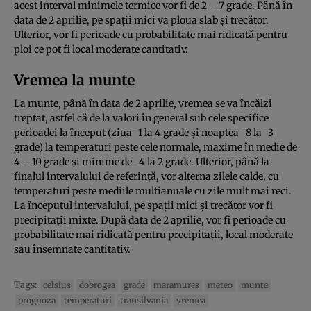
acest interval minimele termice vor fi de 2 – 7 grade. Până în
data de 2 aprilie, pe spaţii mici va ploua slab şi trecător.
Ulterior, vor fi perioade cu probabilitate mai ridicată pentru
ploi ce pot fi local moderate cantitativ.
Vremea la munte
La munte, până în data de 2 aprilie, vremea se va încălzi
treptat, astfel că de la valori în general sub cele specifice
perioadei la început (ziua -1 la 4 grade şi noaptea -8 la -3
grade) la temperaturi peste cele normale, maxime în medie de
4 – 10 grade şi minime de -4 la 2 grade. Ulterior, până la
finalul intervalului de referinţă, vor alterna zilele calde, cu
temperaturi peste mediile multianuale cu zile mult mai reci.
La începutul intervalului, pe spaţii mici şi trecător vor fi
precipitaţii mixte. După data de 2 aprilie, vor fi perioade cu
probabilitate mai ridicată pentru precipitaţii, local moderate
sau însemnate cantitativ.
Tags:
celsius
dobrogea
grade
maramures
meteo
munte
prognoza
temperaturi
transilvania
vremea