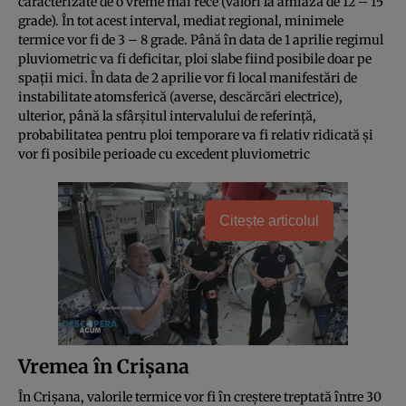
caracterizate de o vreme mai rece (valori la amiază de 12 – 15
grade). În tot acest interval, mediat regional, minimele
termice vor fi de 3 – 8 grade. Până în data de 1 aprilie regimul
pluviometric va fi deficitar, ploi slabe fiind posibile doar pe
spaţii mici. În data de 2 aprilie vor fi local manifestări de
instabilitate atomsferică (averse, descărcări electrice),
ulterior, până la sfârşitul intervalului de referinţă,
probabilitatea pentru ploi temporare va fi relativ ridicată şi
vor fi posibile perioade cu excedent pluviometric
Citește articolul
Vremea în Crișana
În Crișana, valorile termice vor fi în creştere treptată între 30