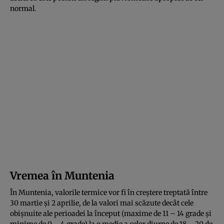
normal.
Vremea în Muntenia
În Muntenia, valorile termice vor fi în creştere treptată între
30 martie şi 2 aprilie, de la valori mai scăzute decât cele
obişnuite ale perioadei la început (maxime de 11 – 14 grade şi
minime de 0 – 4 grade) la o medie a celor diurne de 18 – 20 de