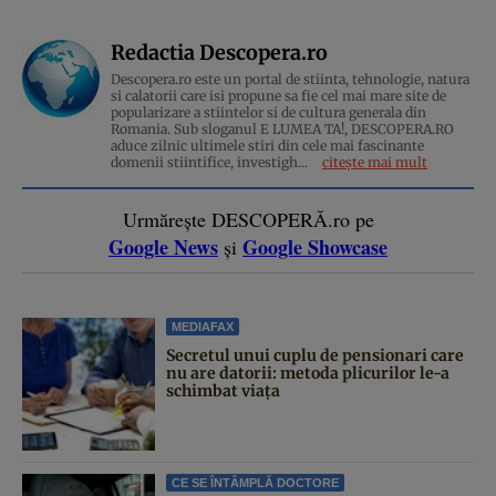
Redactia Descopera.ro
Descopera.ro este un portal de stiinta, tehnologie, natura
si calatorii care isi propune sa fie cel mai mare site de
popularizare a stiintelor si de cultura generala din
Romania. Sub sloganul E LUMEA TA!, DESCOPERA.RO
aduce zilnic ultimele stiri din cele mai fascinante
domenii stiintifice, investigh...
citește mai mult
Urmărește DESCOPERĂ.ro pe
Google News
Google Showcase
și
MEDIAFAX
Secretul unui cuplu de pensionari care
nu are datorii: metoda plicurilor le-a
schimbat viața
CE SE ÎNTÂMPLĂ DOCTORE