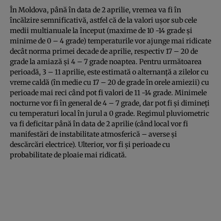
În Moldova, până în data de 2 aprilie, vremea va fi în
încălzire semnificativă, astfel că de la valori uşor sub cele
medii multianuale la început (maxime de 10 -14 grade şi
minime de 0 – 4 grade) temperaturile vor ajunge mai ridicate
decât norma primei decade de aprilie, respectiv 17 – 20 de
grade la amiază şi 4 – 7 grade noaptea. Pentru următoarea
perioadă, 3 – 11 aprilie, este estimată o alternanţă a zilelor cu
vreme caldă (în medie cu 17 – 20 de grade în orele amiezii) cu
perioade mai reci când pot fi valori de 11 -14 grade. Minimele
nocturne vor fi în general de 4 – 7 grade, dar pot fi şi dimineţi
cu temperaturi local în jurul a 0 grade. Regimul pluviometric
va fi deficitar până în data de 2 aprilie (când local vor fi
manifestări de instabilitate atmosferică – averse şi
descărcări electrice). Ulterior, vor fi şi perioade cu
probabilitate de ploaie mai ridicată.