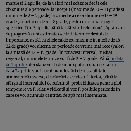
martie şi 2 aprilie, de la valori mai scăzute decât cele
obişnuite ale perioadei la început (maxime de 10 – 13 grade şi
minime de 2 – 5 grade) la o medie a celor diurne de 17 – 19
grade şi nocturne de 5 – 8 grade, peste cele climatologic
specifice. Din 3 aprilie până la sfârşitul celor două săptămâni
de prognoză sunt estimate oscilaţii termice destul de
importante, astfel că zilele calde (cu maxime în medie de 18 –
22 de grade) vor alterna cu perioade de vreme mai rece (valori
la amiază de 12 – 15 grade). În tot acest interval, mediat
regional, minimele termice vor fi de 2 – 7 grade. Până
în data
de 1 aprilie
ploi slabe vor fi doar pe spaţii restrânse, iar în
data 2 aprilie vor fi local manifestări de instabilitate
atmosferică (averse, descărcări electrice). Ulterior, până la
sfârşitul intervalului de referinţă, probabilitatea pentru ploi
temporare va fi relativ ridicată şi vor fi posibile perioade în
care se vor acumula cantităţi de apă mai însemnate.