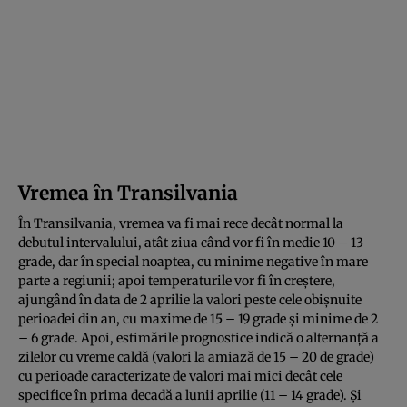
Vremea în Transilvania
În Transilvania, vremea va fi mai rece decât normal la
debutul intervalului, atât ziua când vor fi în medie 10 – 13
grade, dar în special noaptea, cu minime negative în mare
parte a regiunii; apoi temperaturile vor fi în creştere,
ajungând în data de 2 aprilie la valori peste cele obişnuite
perioadei din an, cu maxime de 15 – 19 grade şi minime de 2
– 6 grade. Apoi, estimările prognostice indică o alternanţă a
zilelor cu vreme caldă (valori la amiază de 15 – 20 de grade)
cu perioade caracterizate de valori mai mici decât cele
specifice în prima decadă a lunii aprilie (11 – 14 grade). Şi