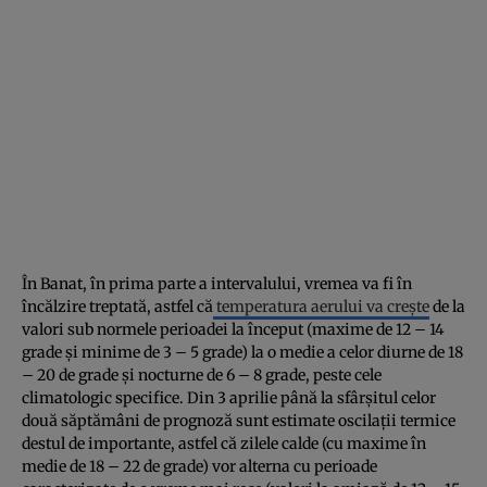
În Banat, în prima parte a intervalului, vremea va fi în
încălzire treptată, astfel că
temperatura aerului va creşte
de la
valori sub normele perioadei la început (maxime de 12 – 14
grade şi minime de 3 – 5 grade) la o medie a celor diurne de 18
– 20 de grade şi nocturne de 6 – 8 grade, peste cele
climatologic specifice. Din 3 aprilie până la sfârşitul celor
două săptămâni de prognoză sunt estimate oscilaţii termice
destul de importante, astfel că zilele calde (cu maxime în
medie de 18 – 22 de grade) vor alterna cu perioade