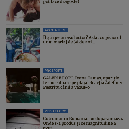
pot face dragoste!
AVANTAJE.RO
Îl știi pe uriașul actor? A dat cu piciorul
unui mariaj de 38 de ani...
PROSPORT
GALERIE FOTO. Ioana Tamaş, apariție
fermecătoare pe plajă! Reacția Adelinei
Pestrițu când a văzut-o
MEDIAFAX.RO
Cutremur în România, joi după-amiază.
Unde s-a produs și ce magnitudine a
avut