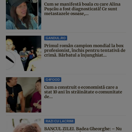
Cum se manifestă boala cu care Alina
Pușcău a fost diagnosticată! Ce sunt
metastazele osoase,...
GANDUL.RO
Primul român campion mondial la box
profesionist, închis pentru tentativă de
crimă. Bărbatul a înjunghiat...
G4FOOD
Cum a construit o economistă care a
stat 10 ani în străinătate o comunitate
de...
RAZI CU LACRIMI
BANCUL ZILEI. Badea Gheorghe: – Nu