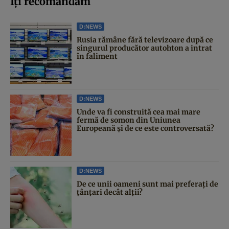
Iți recomandăm
D:NEWS
Rusia rămâne fără televizoare după ce
singurul producător autohton a intrat
în faliment
D:NEWS
Unde va fi construită cea mai mare
fermă de somon din Uniunea
Europeană și de ce este controversată?
D:NEWS
De ce unii oameni sunt mai preferați de
țânțari decât alții?