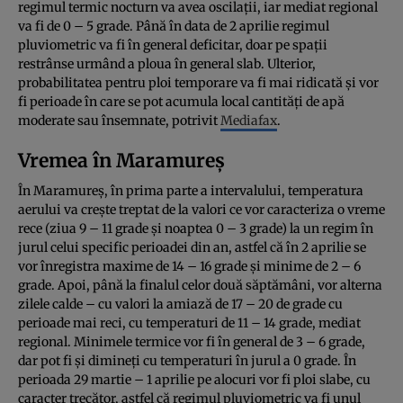
regimul termic nocturn va avea oscilaţii, iar mediat regional
va fi de 0 – 5 grade. Până în data de 2 aprilie regimul
pluviometric va fi în general deficitar, doar pe spaţii
restrânse urmând a ploua în general slab. Ulterior,
probabilitatea pentru ploi temporare va fi mai ridicată şi vor
fi perioade în care se pot acumula local cantităţi de apă
moderate sau însemnate, potrivit
Mediafax
.
Vremea în Maramureș
În Maramureș, în prima parte a intervalului, temperatura
aerului va creşte treptat de la valori ce vor caracteriza o vreme
rece (ziua 9 – 11 grade şi noaptea 0 – 3 grade) la un regim în
jurul celui specific perioadei din an, astfel că în 2 aprilie se
vor înregistra maxime de 14 – 16 grade şi minime de 2 – 6
grade. Apoi, până la finalul celor două săptămâni, vor alterna
zilele calde – cu valori la amiază de 17 – 20 de grade cu
perioade mai reci, cu temperaturi de 11 – 14 grade, mediat
regional. Minimele termice vor fi în general de 3 – 6 grade,
dar pot fi şi dimineţi cu temperaturi în jurul a 0 grade. În
perioada 29 martie – 1 aprilie pe alocuri vor fi ploi slabe, cu
caracter trecător, astfel că regimul pluviometric va fi unul