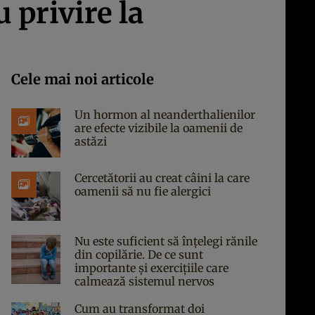
u privire la
Cele mai noi articole
Un hormon al neanderthalienilor
are efecte vizibile la oamenii de
astăzi
Cercetătorii au creat câini la care
oamenii să nu fie alergici
Nu este suficient să înțelegi rănile
din copilărie. De ce sunt
importante și exercițiile care
calmează sistemul nervos
Cum au transformat doi