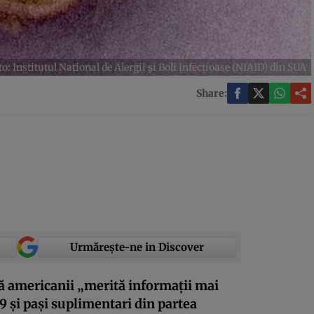
: Institutul Naţional de Alergii şi Boli Infecţioase (NIAID) din SUA
Share:
Urmărește-ne in Discover
că americanii „merită informații mai
 și pași suplimentari din partea