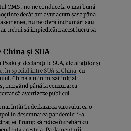
tul OMS „nu ​​ne conduce la o mai bună
noștințe decât am avut acum șase până
e asemenea, nu ne oferă îndrumări sau
e ar trebui să împiedicăm acest lucru să
e China și SUA
saki și declarațiile SUA, ale aliaților și
e, în special între SUA și China
, cu
sului. China a minimizat inițial
us, mergând până la cenzurarea
cercat să avertizeze publicul.
mai întâi în declararea virusului ca o
 apoi în desemnarea pandemiei i-a
trației Trump să ridice întrebări cu
dependența acesteia. Parlamentarii