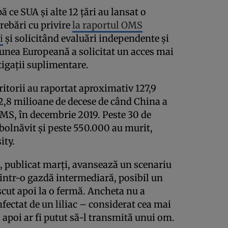
ă ce SUA și alte 12 țări au lansat o
rebări cu privire
la raportul OMS
i
și solicitând evaluări independente și
iunea Europeană a solicitat un acces mai
tigații suplimentare.
teritorii au raportat aproximativ 127,9
 2,8 milioane de decese de când China a
OMS, în decembrie 2019. Peste 30 de
olnăvit și peste 550.000 au murit,
ity.
, publicat marți, avansează un scenariu
rintr-o gazdă intermediară, posibil un
scut apoi la o fermă. Ancheta nu a
nfectat de un liliac – considerat cea mai
i apoi ar fi putut să-l transmită unui om.