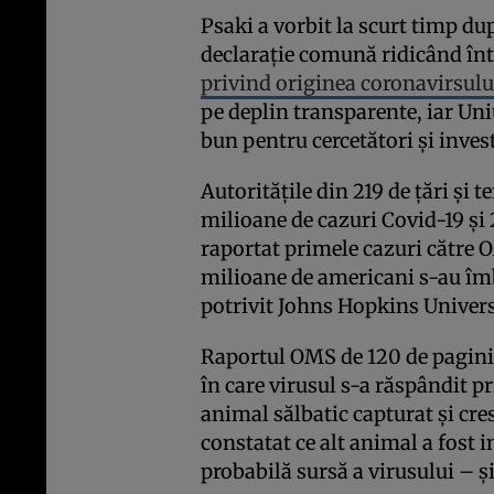
Psaki a vorbit la scurt timp dup
declarație comună ridicând înt
privind originea coronavirsulu
pe deplin transparente, iar Un
bun pentru cercetători și inves
Autoritățile din 219 de țări și 
milioane de cazuri Covid-19 și
raportat primele cazuri către 
milioane de americani s-au îmb
potrivit Johns Hopkins Univers
Raportul OMS de 120 de pagini
în care virusul s-a răspândit p
animal sălbatic capturat și cre
constatat ce alt animal a fost i
probabilă sursă a virusului – ș