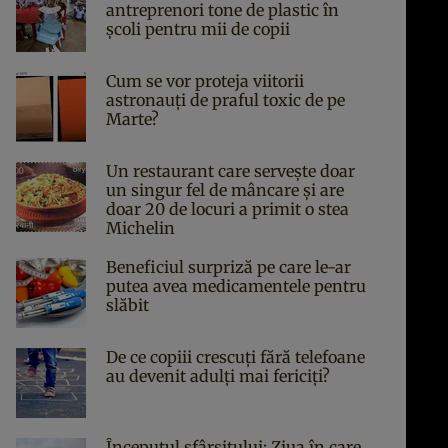
antreprenori tone de plastic în
școli pentru mii de copii
Cum se vor proteja viitorii
astronauți de praful toxic de pe
Marte?
Un restaurant care servește doar
un singur fel de mâncare și are
doar 20 de locuri a primit o stea
Michelin
Beneficiul surpriză pe care le-ar
putea avea medicamentele pentru
slăbit
De ce copiii crescuți fără telefoane
au devenit adulți mai fericiți?
Începutul sfârşitului: Ziua în care