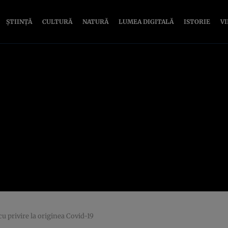
ȘTIINȚĂ
CULTURĂ
NATURĂ
LUMEA DIGITALĂ
ISTORIE
V
 cu privire la originea Covid-19