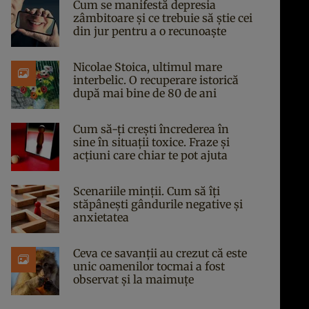
Cum se manifestă depresia
zâmbitoare și ce trebuie să știe cei
din jur pentru a o recunoaște
Nicolae Stoica, ultimul mare
interbelic. O recuperare istorică
după mai bine de 80 de ani
Cum să-ți crești încrederea în
sine în situații toxice. Fraze și
acțiuni care chiar te pot ajuta
Scenariile minții. Cum să îți
stăpânești gândurile negative și
anxietatea
Ceva ce savanții au crezut că este
unic oamenilor tocmai a fost
observat și la maimuțe