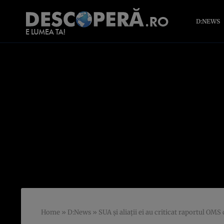
D:NEWS
Home
»
D:News
»
SUA și aliații ei au criticat raportul OMS