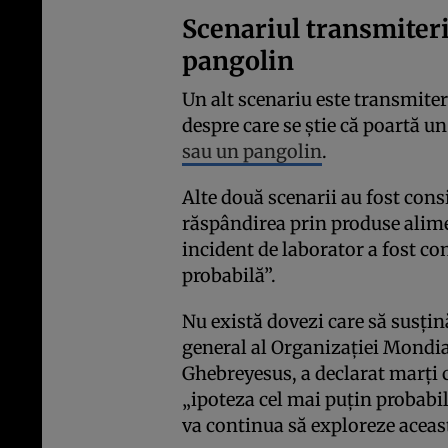
Scenariul transmiterii
pangolin
Un alt scenariu este transmiter
despre care se știe că poartă u
sau un pangolin
.
Alte două scenarii au fost con
răspândirea prin produse alimen
incident de laborator a fost co
probabilă”.
Nu există dovezi care să susțină
general al Organizației Mondi
Ghebreyesus, a declarat marți 
„ipoteza cel mai puțin probabilă
va continua să exploreze aceast