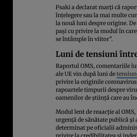
Psaki a declarat marți că rapor
înțelegere sau la mai multe cu
la nouă luni despre origine. D
pași cu privire la modul în car
se întâmple în viitor”.
Luni de tensiuni într
Raportul OMS, comentariile lui P
ale UE vin după luni de
tensiun
privire la originile coronaviru
rapoartele timpurii despre vir
oamenilor de știință care au în
Modul lent de reaacție al OMS, 
urgență de sănătate publică și
determinat pe oficialii adminis
privire la credibilitatea și in