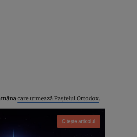
ptămâna
care urmează Paștelui Ortodox
.
Citește articolul