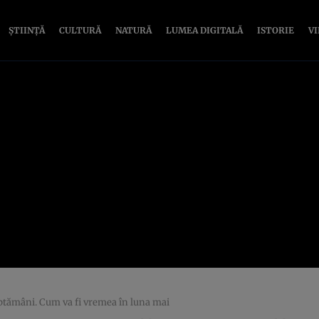
ȘTIINȚĂ
CULTURĂ
NATURĂ
LUMEA DIGITALĂ
ISTORIE
V
tămâni. Cum va fi vremea în luna mai