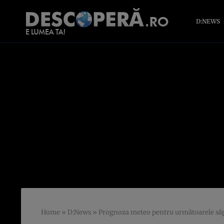
D:NEWS
Home
»
D:News
»
Prognoza meteo pentru următoarele săp