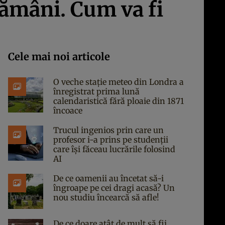
ămâni. Cum va fi
Cele mai noi articole
O veche stație meteo din Londra a
înregistrat prima lună
calendaristică fără ploaie din 1871
încoace
Trucul ingenios prin care un
profesor i-a prins pe studenții
care își făceau lucrările folosind
AI
De ce oamenii au încetat să-i
îngroape pe cei dragi acasă? Un
nou studiu încearcă să afle!
De ce doare atât de mult să fii