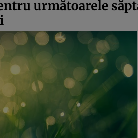
ntru următoarele săpt
i