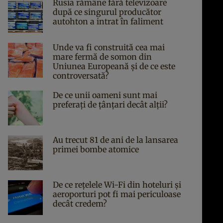
Rusia rămâne fără televizoare
după ce singurul producător
autohton a intrat în faliment
Unde va fi construită cea mai
mare fermă de somon din
Uniunea Europeană și de ce este
controversată?
De ce unii oameni sunt mai
preferați de țânțari decât alții?
Au trecut 81 de ani de la lansarea
primei bombe atomice
De ce rețelele Wi-Fi din hoteluri și
aeroporturi pot fi mai periculoase
decât credem?