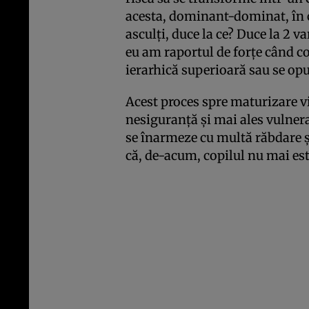
acesta, dominant-dominat, în ca
asculţi, duce la ce? Duce la 2 v
eu am raportul de forţe când co
ierarhică superioară sau se opun
Acest proces spre maturizare v
nesiguranţă şi mai ales vulnerab
se înarmeze cu multă răbdare şi
că, de-acum, copilul nu mai est