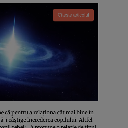
Citește articolul
ne că pentru a relaţiona cât mai bine în
să-i câştige încrederea copilului. Altfel
opil rebel: „A propune o relaţie de tipul