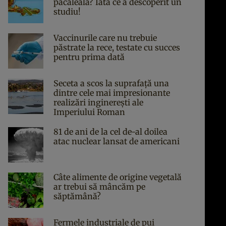
păcăleală? Iată ce a descoperit un
studiu!
Vaccinurile care nu trebuie
păstrate la rece, testate cu succes
pentru prima dată
Seceta a scos la suprafață una
dintre cele mai impresionante
realizări inginerești ale
Imperiului Roman
81 de ani de la cel de-al doilea
atac nuclear lansat de americani
Câte alimente de origine vegetală
ar trebui să mâncăm pe
săptămână?
Fermele industriale de pui