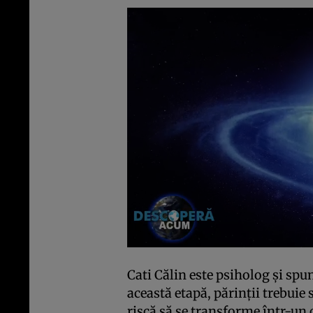
Cati Călin este psiholog şi spu
această etapă, părinţii trebuie 
riscă să se transforme într-un c