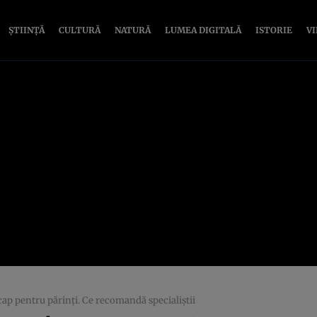
ȘTIINȚĂ
CULTURĂ
NATURĂ
LUMEA DIGITALĂ
ISTORIE
V
ap pentru părinţi. Ce recomandă specialiştii