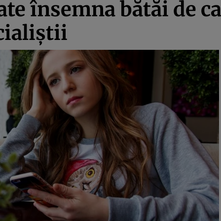
te însemna bătăi de ca
aliştii