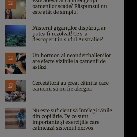
Este adevărat că inteligența
oamenilor scade? Răspunsul nu
este atât de simplu!
Misterul giganților dispăruți ar
putea fi rezolvat! Ce s-a
descoperit în sudul Australiei?
Un hormon al neanderthalienilor
are efecte vizibile la oamenii de
astăzi
Cercetătorii au creat câini la care
oamenii să nu fie alergici
Nu este suficient să înțelegi rănile
din copilărie. De ce sunt
importante și exercițiile care
calmează sistemul nervos