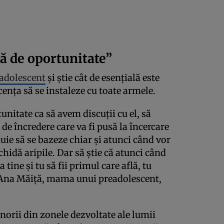
că de oportunitate”
adolescent
şi ştie cât de esenţială este
enţa să se instaleze cu toate armele.
unitate ca să avem discuţii cu el, să
de încredere care va fi pusă la încercare
buie să se bazeze chiar şi atunci când vor
chidă aripile. Dar să ştie că atunci când
 tine şi tu să fii primul care află, tu
t Ana Măiţă, mama unui preadolescent,
inorii din zonele dezvoltate ale lumii