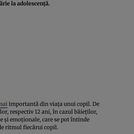
ărie la adolescenţă.
mai
importantă din viaţa unui copil. De
lor, respectiv 12 ani, în cazul băieţilor,
ce şi emoţionale, care se pot întinde
de ritmul fiecărui copil.