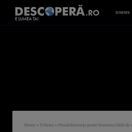
D:NEWS
Home
»
D:News
»
Preadolescenţa poate însemna bătăi de c