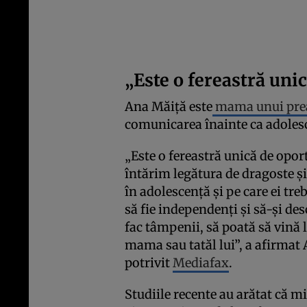
„Este o fereastră uni
Ana Măiţă este
mama unui pre
comunicarea înainte ca adolesc
„Este o fereastră unică de oport
întărim legătura de dragoste şi 
în adolescenţă şi pe care ei tre
să fie independenţi şi să-şi des
fac tâmpenii, să poată să vină la
mama sau tatăl lui”, a afirma
potrivit
Mediafax
.
Studiile recente au arătat că m