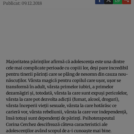
Publicat: 09.12.2018
Majoritatea părinţilor afirmă că adolescenţa este una dintre
cele mai complicate perioade cu copiii lor, deşi pare incredibil
pentru tinerii părinţi care se plâng de nesomn din cauza nou-
născuţilor. Vârsta magică pentru copilul care uşor, uşor se
transformă în adult, vârsta primelor iubiri, a primelor
dezamăgiri şi, totodată, vârsta la care sunt expuşi pericolelor,
vârsta la care pot dezvolta adicţii (fumat, alcool, droguri),
vârsta începerii vieţii sexuale, vârsta la care hotărăsc ce
carieră vor, vârsta rebeliunii, vârsta la care vor independenţă,
însă totuşi sunt dependenţi de părinţi. Psihoterapeutul
Corina Cerchez descifrează câteva caracteristici ale
adolescenţilor având scopul de a-i cunoaşte mai bine.