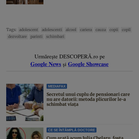
Tags:
adolescent
adolescenti
alcool
cariera
cauza
copii
copil
dezvoltare
parinti
schimbari
Urmărește DESCOPERĂ.ro pe
Google News
Google Showcase
și
MEDIAFAX
Secretul unui cuplu de pensionari care
nu are datorii: metoda plicurilor le-a
schimbat viața
CE SE ÎNTÂMPLĂ DOCTORE
Cum arată acum Julia Chelaru, fosta