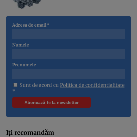
Adresa de email*
Numele
Prenumele
Sunt de acord cu
Politica de confidentialitate
*
Iți recomandăm