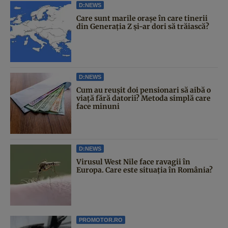
D:NEWS
Care sunt marile orașe în care tinerii
din Generația Z și-ar dori să trăiască?
D:NEWS
Cum au reușit doi pensionari să aibă o
viață fără datorii? Metoda simplă care
face minuni
D:NEWS
Virusul West Nile face ravagii în
Europa. Care este situația în România?
PROMOTOR.RO