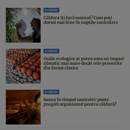
D:NEWS
Căldura îți fură somnul? Cum poți
dormi mai bine în nopțile caniculare
D:NEWS
Ouăle ecologice ar putea avea un impact
climatic mai mare decât cele provenite
din ferme clasice
D:NEWS
Sauna în timpul caniculei: poate
pregăti organismul pentru căldură?