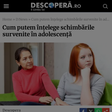
Home
»
D:News
»
Cum putem înţelege schimbările survenite în adolescenţă
Cum putem înţelege schimbările
survenite în adolescenţă
Descopera