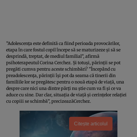
”Adolescenţa este definită ca fiind perioada provocărilor,
etapa în care fostul copil începe să se maturizeze şi să se
desprindă, treptat, de mediul familial”, afirmă
psihoterapeutul Corina Cerchez. Şi totuşi, părinţii se pot
pregăti cumva pentru aceste schimbări? ”Începând cu
preadolescenţa, părinţii îşi pot da seama că tinerii din
familiile lor se pregătesc pentru o nouă etapă de viaţă, una
despre care nici una dintre părţi nu ştie cum va fi şi ce va
aduce cu sine. Dar clar, situaţia de viaţă şi cerinţelor relaţiei
cu copiii se schimbă”, precizeazăCerchez.
Citește articolul