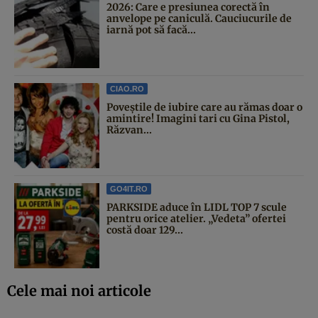
2026: Care e presiunea corectă în
anvelope pe caniculă. Cauciucurile de
iarnă pot să facă...
CIAO.RO
Poveştile de iubire care au rămas doar o
amintire! Imagini tari cu Gina Pistol,
Răzvan...
GO4IT.RO
PARKSIDE aduce în LIDL TOP 7 scule
pentru orice atelier. „Vedeta” ofertei
costă doar 129...
Cele mai noi articole