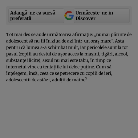
Adaugă-ne ca sursă
Urmărește-ne in
preferată
Discover
Tot mai des se aude următoarea afirmaţie: „numai părinte de
adolescent să nu fii în ziua de azi într-un oraş mare”. Asta
pentru că lumea s-a schimbat mult, iar pericolele sunt la tot
pasul (copiii au destul de uşor acces la maşini, ţigări, alcool,
substanţe ilicite), sexul nu mai este tabu, în timp ce
internetul vine cu tentaţiile lui deloc puţine. Cum să
înţelegem, însă, ceea ce se petrecere cu copiii de ieri,
adolescenţii de astăzi, adulţii de mâine?