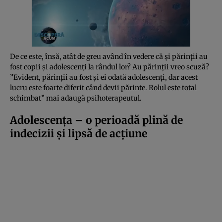
De ce este, însă, atât de greu având în vedere că şi părinţii au
fost copii şi adolescenţi la rândul lor? Au părinţii vreo scuză?
”Evident, părinţii au fost şi ei odată adolescenţi, dar acest
lucru este foarte diferit când devii părinte. Rolul este total
schimbat” mai adaugă psihoterapeutul.
Adolescenţa – o perioadă plină de
indecizii şi lipsă de acţiune