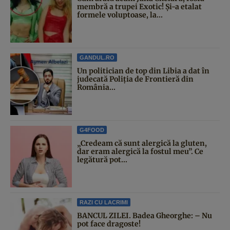
membră a trupei Exotic! Și-a etalat
formele voluptoase, la...
GANDUL.RO
Un politician de top din Libia a dat în
judecată Poliția de Frontieră din
România...
G4FOOD
„Credeam că sunt alergică la gluten,
dar eram alergică la fostul meu”. Ce
legătură pot...
RAZI CU LACRIMI
BANCUL ZILEI. Badea Gheorghe: – Nu
pot face dragoste!