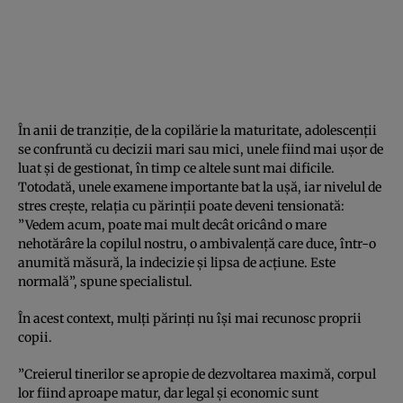
În anii de tranziţie, de la copilărie la maturitate, adolescenţii
se confruntă cu decizii mari sau mici, unele fiind mai uşor de
luat şi de gestionat, în timp ce altele sunt mai dificile.
Totodată, unele examene importante bat la uşă, iar nivelul de
stres creşte, relaţia cu părinţii poate deveni tensionată:
”Vedem acum, poate mai mult decât oricând o mare
nehotărâre la copilul nostru, o ambivalenţă care duce, într-o
anumită măsură, la indecizie şi lipsa de acţiune. Este
normală”, spune specialistul.
În acest context, mulţi părinţi nu îşi mai recunosc proprii
copii.
”Creierul tinerilor se apropie de dezvoltarea maximă, corpul
lor fiind aproape matur, dar legal şi economic sunt