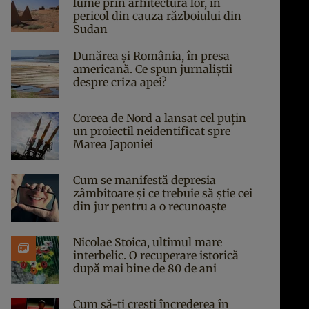
lume prin arhitectura lor, în
pericol din cauza războiului din
Sudan
Dunărea și România, în presa
americană. Ce spun jurnaliștii
despre criza apei?
Coreea de Nord a lansat cel puțin
un proiectil neidentificat spre
Marea Japoniei
Cum se manifestă depresia
zâmbitoare și ce trebuie să știe cei
din jur pentru a o recunoaște
Nicolae Stoica, ultimul mare
interbelic. O recuperare istorică
după mai bine de 80 de ani
Cum să-ți crești încrederea în