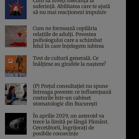
Cum să înveți toleranța la
suferință. Abilitatea care te ajută
să nu mai reacționezi impulsiv
Cum ne formează copilăria
relațiile de adulți. Povestea
psihologului care a schimbat
felul în care înțelegem iubirea
Test de cultură generală. Ce
înălțime au girafele la naștere?
(P) Prețul consultației nu spune
întreaga poveste: ce influențează
costurile într-un cabinet
stomatologic din București
În aprilie 2029, un asteroid va
trece la limită pe lângă Pământ.
Cercetătorii, îngrijorați de
posibile consecințe