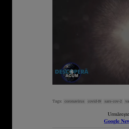
Tags:
coronavirus
covid-19
sars-cov-2
va
Urmăreșt
Google Ne