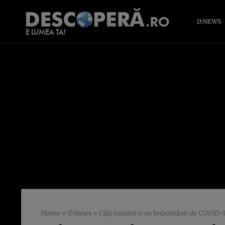
D:NEWS
Home
»
D:News
»
Câți români s-au îmbolnăvit de COVID-