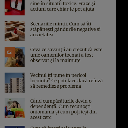
sine în situații toxice. Fraze și
acțiuni care chiar te pot ajuta
Scenariile minții. Cum să îți
stăpânești gândurile negative și
anxietatea
Ceva ce savanții au crezut că este
unic oamenilor tocmai a fost
observat și la maimuțe
Vecinul îți pune în pericol
locuința? Ce poți face dacă refuză
să remedieze problema
Când cumpărăturile devin o
dependență. Cum recunoști
oniomania și cum poți ieși din
acest cerc