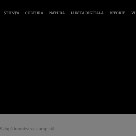
ȘTIINȚĂ
CULTURĂ
NATURĂ
LUMEA DIGITALĂ
ISTORIE
V
19 după imunizarea completă