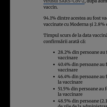
virusul SARS-CoV-2
, după adm
vaccin.
94.1% dintre acestea au fost va
vaccinate cu Moderna și 2.8% 
Timpul scurs de la data vaccină
confirmării arată că:
28.2% din persoane au fo
vaccinare
40.4% din persoane au fo
vaccinare
46.4% din persoane au f
la vaccinare
51.5% din persoane au f
la vaccinare
48.5% din persoane (2.11
de zile de la administra