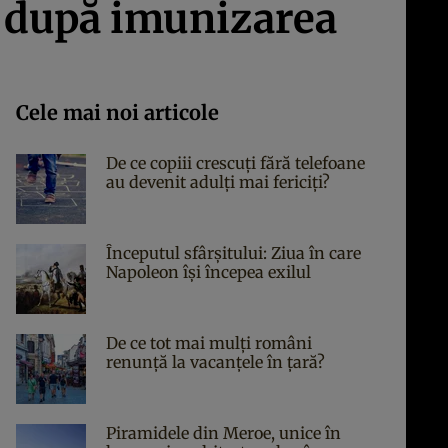
9 după imunizarea
Cele mai noi articole
De ce copiii crescuți fără telefoane
au devenit adulți mai fericiți?
Începutul sfârşitului: Ziua în care
Napoleon îşi începea exilul
De ce tot mai mulți români
renunță la vacanțele în țară?
Piramidele din Meroe, unice în