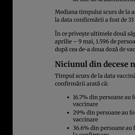
Mediana timpului scurs de la a
la data confirmării a fost de 33 
În ce privește ultimele două s
aprilie – 9 mai, 1.596 de perso
după cea de-a doua doză de vac
Niciunul din decese n
Timpul scurs de la data vaccină
confirmării arată că:
16.7% din persoane au fo
vaccinare
29% din persoane au fos
vaccinare
36.6% din persoane au f
la confirmare