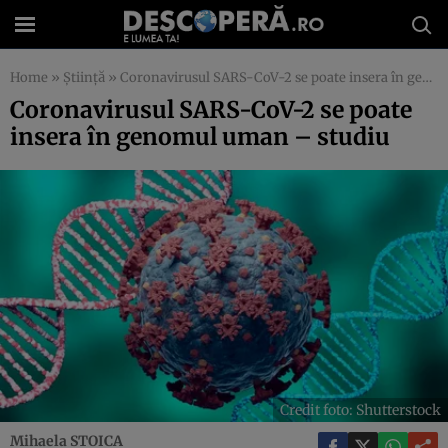
Home
»
Știință
»
Coronavirusul SARS-CoV-2 se poate insera în genomul uman – studiu
Coronavirusul SARS-CoV-2 se poate
insera în genomul uman – studiu
Credit foto: Shutterstock
Mihaela STOICA