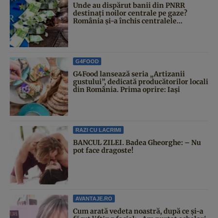
Unde au dispărut banii din PNRR
destinați noilor centrale pe gaze?
România și-a închis centralele...
G4FOOD
G4Food lansează seria „Artizanii
gustului”, dedicată producătorilor locali
din România. Prima oprire: Iași
RAZI CU LACRIMI
BANCUL ZILEI. Badea Gheorghe: – Nu
pot face dragoste!
AVANTAJE.RO
Cum arată vedeta noastră, după ce și-a