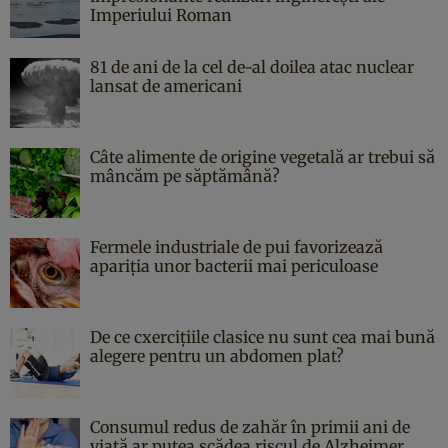
Imperiului Roman
81 de ani de la cel de-al doilea atac nuclear
lansat de americani
Câte alimente de origine vegetală ar trebui să
mâncăm pe săptămână?
Fermele industriale de pui favorizează
apariția unor bacterii mai periculoase
De ce cxercițiile clasice nu sunt cea mai bună
alegere pentru un abdomen plat?
Consumul redus de zahăr în primii ani de
viață ar putea scădea riscul de Alzheimer