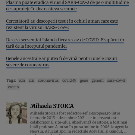
Plasma poate eradica virusul SARS-CoV-2 de pe o multitudine
de suprafețe în doar câteva secunde
Cercetătorii au descoperit țesut în ochiul uman care este
rezistent la virusul SARS-CoV-2
De ce a secvențiat Islanda fiecare caz de COVID-19 apărut în
țară de la începutul pandemiei
Genele ancestrale ar putea fi de vină pentru unele cazuri
severe de coronavirus
Tags:
adn
arn
coronavirus
covid-19
gene
genom
sars-cov-2
vaccin
Mihaela STOICA
Mihaela Stoica a fost redactor-șef Descopera.ro între
februarie 2015 - decembrie 2021, iar în prezent este
colaborator al site-ului. Absolventă de Istorie, a fost mai
întâi profesor. A intrat în presa online în 2006, la agenţia
NewsIn. A lucrat apoi în redacţiile Adevărul şi Gândul, ...