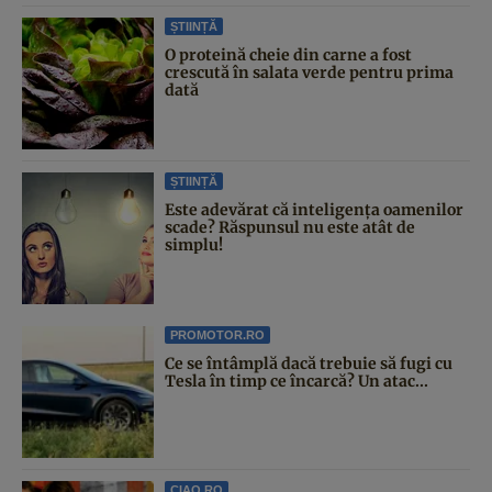
ȘTIINȚĂ
O proteină cheie din carne a fost
crescută în salata verde pentru prima
dată
ȘTIINȚĂ
Este adevărat că inteligența oamenilor
scade? Răspunsul nu este atât de
simplu!
PROMOTOR.RO
Ce se întâmplă dacă trebuie să fugi cu
Tesla în timp ce încarcă? Un atac...
CIAO.RO