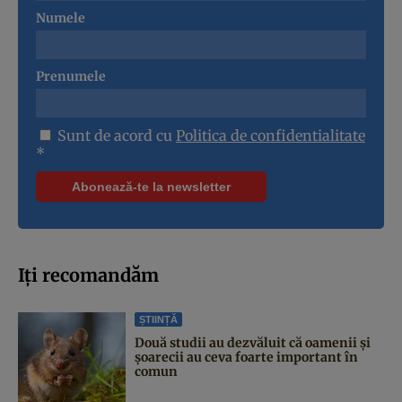
Numele
Prenumele
Sunt de acord cu
Politica de confidentialitate
*
Iți recomandăm
ȘTIINȚĂ
Două studii au dezvăluit că oamenii și
șoarecii au ceva foarte important în
comun