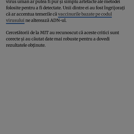
virus uman ar putea fi pur și simplu artefacte ale metodei
folosite pentru a fi detectate. Unii dintre ei au fost îngrijorați
că ar accentua temerile că
vaccinurile bazate pe codul
virusului
ne alterează ADN-ul.
Cercetătorii de la MIT au recunoscut că aceste critici sunt
corecte și au căutat date mai robuste pentru a dovedi
rezultatele obținute.