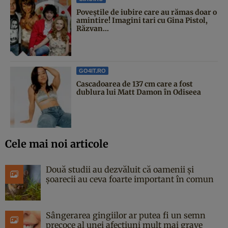
Poveştile de iubire care au rămas doar o
amintire! Imagini tari cu Gina Pistol,
Răzvan...
GO4IT.RO
Cascadoarea de 137 cm care a fost
dublura lui Matt Damon în Odiseea
Cele mai noi articole
Două studii au dezvăluit că oamenii și
șoarecii au ceva foarte important în comun
Sângerarea gingiilor ar putea fi un semn
precoce al unei afecțiuni mult mai grave