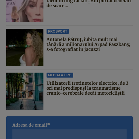
făcut lifting facial: „Am purtat ochelari
de soare...
PROSPORT
Antonela Pătruț, iubita mult mai
tânără a milionarului Arpad Paszkany,
s-a fotografiat în jacuzzi
MEDIAFAX.RO
Utilizatorii trotinetelor electrice, de 3
ori mai predispuși la traumatisme
cranio-cerebrale decât motocicliștii
Adresa de email*