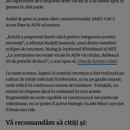
au capacitatea de a dispărea dintr-un loc și a se insera apoi în
genom în altă parte.
Astfel de gene ar putea oferi coronavirusului SARS-CoV-2
acces liber la ADN-ul nostru.
„Există o amprentă foarte clară pentru integrarea acestor
secvențe”, a afirmat Rudolf Jaenisch, unul dintre membrii
echipei de cercetare, biolog la Institutul Whitehead al MIT.
„La joncțiunea secvenței virale în ADN-ul celular, dublează
20 de perechi de bază”, a mai spus el,
citat de Science Alert
.
Cu toate acestea, faptul că această cercetare a fost realizată pe
culturi de celule infectate în laborator, și nu pe gazde umane,
reale ridică în continuare semne de întrebare. Totodată, nu
există un răspuns dacă în contextul în care aceste
fragmentele nu sunt capabile să construiască noi particule
infecțioase, nu ar putea fi active biologic în alte feluri care pot
fi bune sau rele.
Vă recomandăm să citiți și: