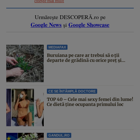
citește mai mult
Urmărește DESCOPERĂ.ro pe
Google News
Google Showcase
și
MEDIAFAX
Buruiana pe care ar trebui să o ții
departe de grădină cu orice preț și...
CE SE ÎNTÂMPLĂ DOCTORE
TOP 40 – Cele mai sexy femei din lume!
Ce dietă ține ocupanta primului loc
GANDUL.RO