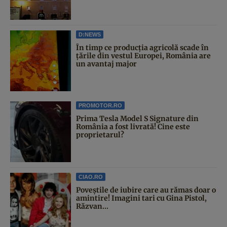
D:NEWS
În timp ce producția agricolă scade în
țările din vestul Europei, România are
un avantaj major
PROMOTOR.RO
Prima Tesla Model S Signature din
România a fost livrată! Cine este
proprietarul?
CIAO.RO
Poveştile de iubire care au rămas doar o
amintire! Imagini tari cu Gina Pistol,
Răzvan...