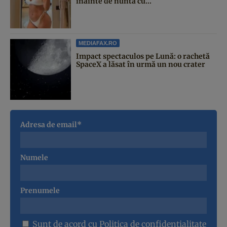
înainte de nunta cu...
MEDIAFAX.RO
Impact spectaculos pe Lună: o rachetă
SpaceX a lăsat în urmă un nou crater
Adresa de email*
Numele
Prenumele
Sunt de acord cu
Politica de confidentialitate