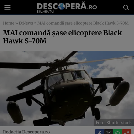
Home
»
D:News
»
MAI comandă șase elicoptere Black Hawk S-70M
MAI comandă șase elicoptere Black
Hawk S-70M
Foto: Shutterstock
Redactia Descopera.ro