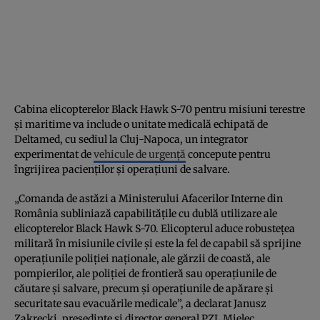
Cabina elicopterelor Black Hawk S-70 pentru misiuni terestre
și maritime va include o unitate medicală echipată de
Deltamed, cu sediul la Cluj-Napoca, un integrator
experimentat de
vehicule de urgență
concepute pentru
îngrijirea pacienților și operațiuni de salvare.
„Comanda de astăzi a Ministerului Afacerilor Interne din
România subliniază capabilitățile cu dublă utilizare ale
elicopterelor Black Hawk S-70. Elicopterul aduce robustețea
militară în misiunile civile și este la fel de capabil să sprijine
operațiunile poliției naționale, ale gărzii de coastă, ale
pompierilor, ale poliției de frontieră sau operațiunile de
căutare și salvare, precum și operațiunile de apărare și
securitate sau evacuările medicale”, a declarat Janusz
Zakrecki, președinte și director general PZL Mielec.