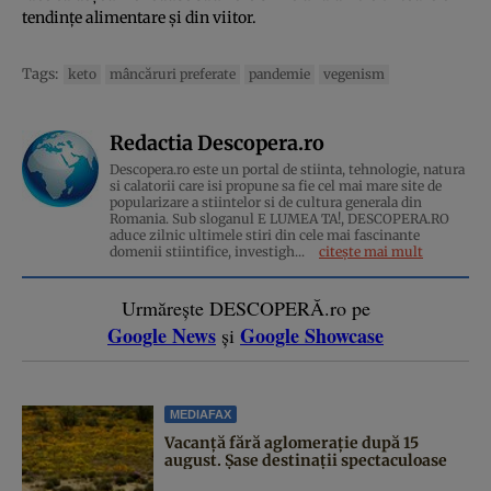
tendinţe alimentare şi din viitor.
Tags:
keto
mâncăruri preferate
pandemie
vegenism
Redactia Descopera.ro
Descopera.ro este un portal de stiinta, tehnologie, natura
si calatorii care isi propune sa fie cel mai mare site de
popularizare a stiintelor si de cultura generala din
Romania. Sub sloganul E LUMEA TA!, DESCOPERA.RO
aduce zilnic ultimele stiri din cele mai fascinante
domenii stiintifice, investigh...
citește mai mult
Urmărește DESCOPERĂ.ro pe
Google News
Google Showcase
și
MEDIAFAX
Vacanță fără aglomerație după 15
august. Șase destinații spectaculoase