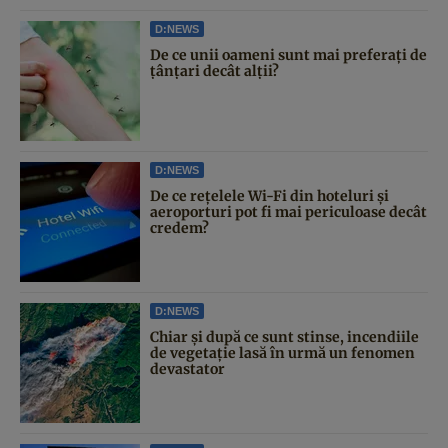
D:NEWS
De ce unii oameni sunt mai preferați de
țânțari decât alții?
D:NEWS
De ce rețelele Wi-Fi din hoteluri și
aeroporturi pot fi mai periculoase decât
credem?
D:NEWS
Chiar și după ce sunt stinse, incendiile
de vegetație lasă în urmă un fenomen
devastator