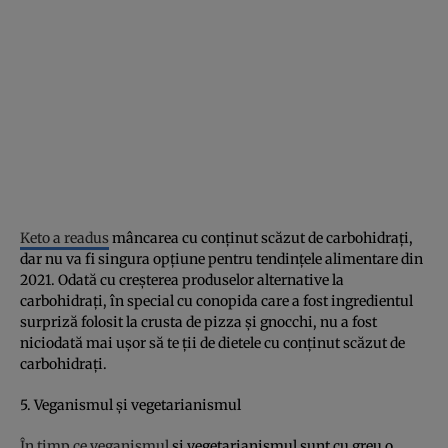
Keto a readus
mâncarea cu conţinut scăzut de carbohidraţi,
dar nu va fi singura opţiune pentru tendinţele alimentare din
2021. Odată cu creşterea produselor alternative la
carbohidraţi, în special cu conopida care a fost ingredientul
surpriză folosit la crusta de pizza şi gnocchi, nu a fost
niciodată mai uşor să te ţii de dietele cu conţinut scăzut de
carbohidraţi.
5. Veganismul şi vegetarianismul
În timp ce veganismul
şi vegetarianismul sunt cu greu o