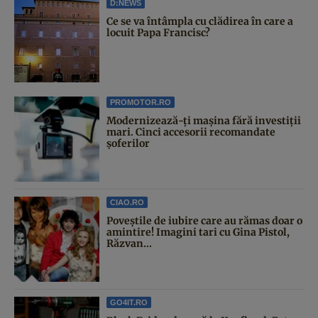
D:NEWS
Ce se va întâmpla cu clădirea în care a
locuit Papa Francisc?
PROMOTOR.RO
Modernizează-ți mașina fără investiții
mari. Cinci accesorii recomandate
șoferilor
CIAO.RO
Poveştile de iubire care au rămas doar o
amintire! Imagini tari cu Gina Pistol,
Răzvan...
GO4IT.RO