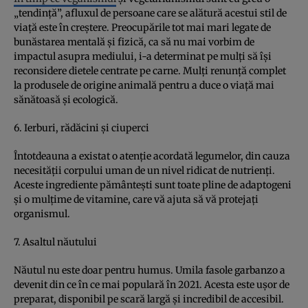
„tendinţă”, afluxul de persoane care se alătură acestui stil de
viaţă este în creştere. Preocupările tot mai mari legate de
bunăstarea mentală şi fizică, ca să nu mai vorbim de
impactul asupra mediului, i-a determinat pe mulţi să îşi
reconsidere dietele centrate pe carne. Mulţi renunţă complet
la produsele de origine animală pentru a duce o viaţă mai
sănătoasă şi ecologică.
6. Ierburi, rădăcini şi ciuperci
Întotdeauna a existat o atenţie acordată legumelor, din cauza
necesităţii corpului uman de un nivel ridicat de nutrienţi.
Aceste ingrediente pământeşti sunt toate pline de adaptogeni
şi o mulţime de vitamine, care vă ajuta să vă protejaţi
organismul.
7. Asaltul năutului
Năutul nu este doar pentru humus. Umila fasole garbanzo a
devenit din ce în ce mai populară în 2021. Acesta este uşor de
preparat, disponibil pe scară largă şi incredibil de accesibil.