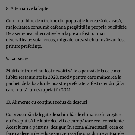
8. Alternative la lapte
Cum mai bine de o treime din populaţie lucrează de acasă,
majoritatea consumă cafeaua pregătită în propria bucătărie.
De asemenea, alternativele la lapte au fost tot mai
diversificate: soia, cocos, migdale, orez şi chiar ovăz au fost
printre preferinţe.
9. La pachet
Mulţi dintre noi au fost nevoiţi să ia o pauză de la cele mai
iubite restaurante în 2020, motiv pentru care mâncarea la
pachet, de la localurile noastre preferate, a fost o tendinţă la
care multă lume a apelat în 2021.
10. Alimente cu conţinut redus de deşeuri
Cu preocupările legate de schimbările climatice în creştere,
au început să fie luate decizii de cumpărare eco-conştiente.
Acest lucru a pătruns, desigur, în scena alimentară, ceea ce
face ca deşeurile reduse sau zero să fie una dintre viitoarele