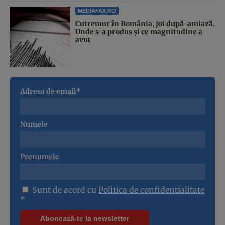
MEDIAFAX.RO
Cutremur în România, joi după-amiază.
Unde s-a produs și ce magnitudine a
avut
Adresa de email*
Numele
Prenumele
Sunt de acord cu
Politica de confidentialitate
*