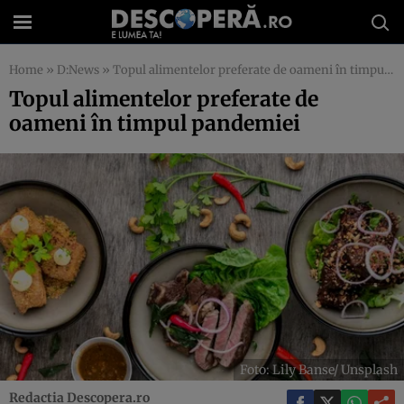
Home
»
D:News
»
Topul alimentelor preferate de oameni în timpul pandemiei
Topul alimentelor preferate de
oameni în timpul pandemiei
Foto: Lily Banse/ Unsplash
Redactia Descopera.ro