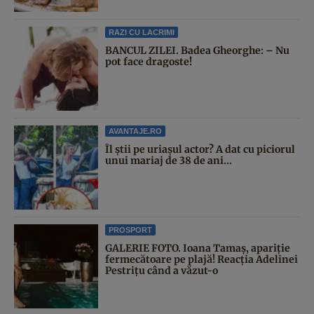
RAZI CU LACRIMI
BANCUL ZILEI. Badea Gheorghe: – Nu
pot face dragoste!
AVANTAJE.RO
Îl știi pe uriașul actor? A dat cu piciorul
unui mariaj de 38 de ani...
PROSPORT
GALERIE FOTO. Ioana Tamaş, apariție
fermecătoare pe plajă! Reacția Adelinei
Pestrițu când a văzut-o