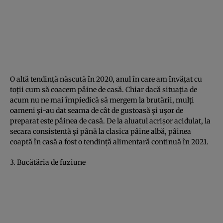
O altă tendinţă născută în 2020, anul în care am învăţat cu
toţii cum să coacem pâine de casă. Chiar dacă situaţia de
acum nu ne mai împiedică să mergem la brutării, mulţi
oameni şi-au dat seama de cât de gustoasă şi uşor de
preparat este pâinea de casă. De la aluatul acrişor acidulat, la
secara consistentă şi până la clasica pâine albă, pâinea
coaptă în casă a fost o tendinţă alimentară continuă în 2021.
3. Bucătăria de fuziune