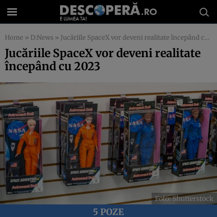
Home
»
D:News
»
Jucăriile SpaceX vor deveni realitate începând cu 2023
Jucăriile SpaceX vor deveni realitate
începând cu 2023
Foto: Shutterstock
5 POZE