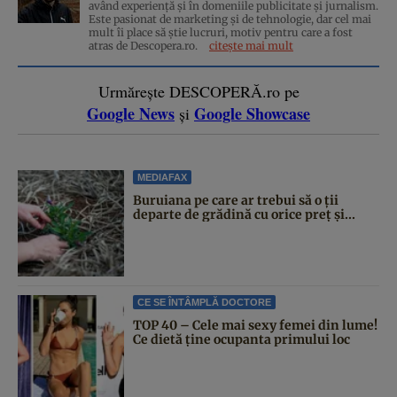
având experiență și în domeniile publicitate și jurnalism.
Este pasionat de marketing și de tehnologie, dar cel mai
mult îi place să știe lucruri, motiv pentru care a fost
atras de Descopera.ro.
citește mai mult
Urmărește DESCOPERĂ.ro pe
Google News
Google Showcase
și
MEDIAFAX
Buruiana pe care ar trebui să o ții
departe de grădină cu orice preț și...
CE SE ÎNTÂMPLĂ DOCTORE
TOP 40 – Cele mai sexy femei din lume!
Ce dietă ține ocupanta primului loc