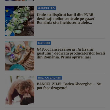
GANDUL.RO
Unde au dispărut banii din PNRR
destinați noilor centrale pe gaze?
România și-a închis centralele...
G4FOOD
G4Food lansează seria „Artizanii
gustului”, dedicată producătorilor locali
din România. Prima oprire: Iași
RAZI CU LACRIMI
BANCUL ZILEI. Badea Gheorghe: – Nu
pot face dragoste!