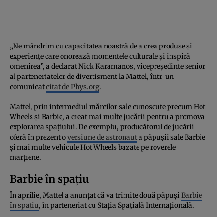
„Ne mândrim cu capacitatea noastră de a crea produse și
experiențe care onorează momentele culturale și inspiră
omenirea”, a declarat Nick Karamanos, vicepreședinte senior
al parteneriatelor de divertisment la Mattel, într-un
comunicat
citat de Phys.org
.
Mattel, prin intermediul mărcilor sale cunoscute precum Hot
Wheels și Barbie, a creat mai multe jucării pentru a promova
explorarea spațiului. De exemplu, producătorul de jucării
oferă în prezent o
versiune de astronaut
a păpușii sale Barbie
și mai multe vehicule Hot Wheels bazate pe roverele
marțiene.
Barbie în spațiu
În aprilie, Mattel a anunțat că va trimite două păpuși
Barbie
în spațiu
, în parteneriat cu Stația Spațială Internațională.