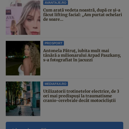
AVANTAJE.RO
Cum arată vedeta noastră, după ce și-a
făcut lifting facial: „Am purtat ochelari
de soare...
PROSPORT
Antonela Pătruț, iubita mult mai
tânără a milionarului Arpad Paszkany,
s-a fotografiat în jacuzzi
MEDIAFAX.RO
Utilizatorii trotinetelor electrice, de 3
ori mai predispuși la traumatisme
cranio-cerebrale decât motocicliștii