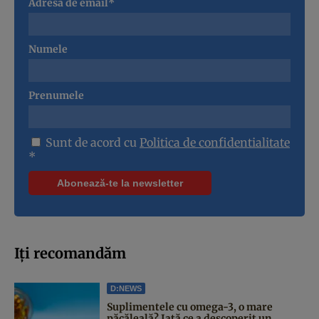
Adresa de email*
Numele
Prenumele
Sunt de acord cu
Politica de confidentialitate
*
Iți recomandăm
D:NEWS
Suplimentele cu omega-3, o mare
păcăleală? Iată ce a descoperit un