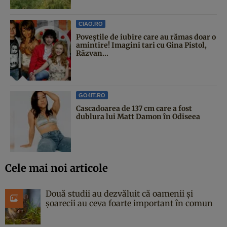
CIAO.RO
Poveştile de iubire care au rămas doar o
amintire! Imagini tari cu Gina Pistol,
Răzvan...
GO4IT.RO
Cascadoarea de 137 cm care a fost
dublura lui Matt Damon în Odiseea
Cele mai noi articole
Două studii au dezvăluit că oamenii și
șoarecii au ceva foarte important în comun