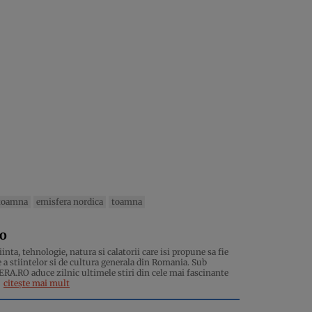
 toamna
emisfera nordica
toamna
ro
inta, tehnologie, natura si calatorii care isi propune sa fie
 a stiintelor si de cultura generala din Romania. Sub
.RO aduce zilnic ultimele stiri din cele mai fascinante
citește mai mult