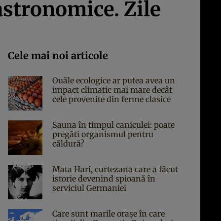
astronomice. Zile
Cele mai noi articole
Ouăle ecologice ar putea avea un
impact climatic mai mare decât
cele provenite din ferme clasice
Sauna în timpul caniculei: poate
pregăti organismul pentru
căldură?
Mata Hari, curtezana care a făcut
istorie devenind spioană în
serviciul Germaniei
Care sunt marile orașe în care