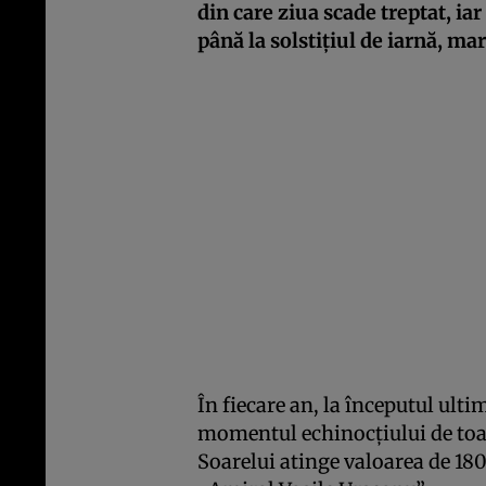
din care ziua scade treptat, ia
până la solstiţiul de iarnă, ma
În fiecare an, la începutul ulti
momentul echinocţiului de to
Soarelui atinge valoarea de 18