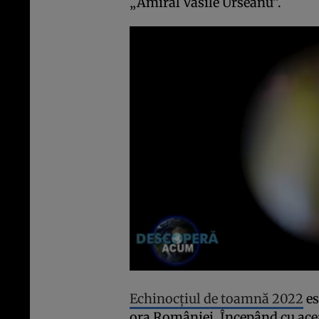
„Amiral Vasile Urseanu”.
Echinocțiul de toamnă 2022
es
ora României. Începând cu aceas