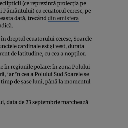
eclipticii (ce reprezintă proiecţia pe
ei Pământului) cu ecuatorul ceresc, pe
aceasta dată, trecând
din emisfera
udică.
 în dreptul ecuatorului ceresc, Soarele
unctele cardinale est şi vest, durata
erent de latitudine, cu cea a nopţilor.
e în regiunile polare: în zona Polului
, iar în cea a Polului Sud Soarele se
, timp de şase luni, până la momentul
ui, data de 23 septembrie marchează