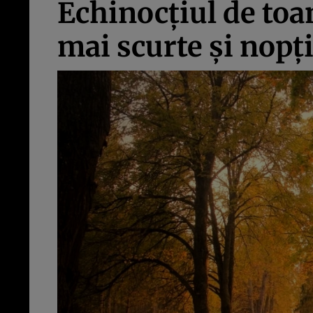
Echinocţiul de to
mai scurte și nopți