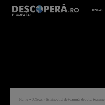
D:NEWS
Home
»
D:News
»
Echinocţiul de toamnă, debutul toamnei 