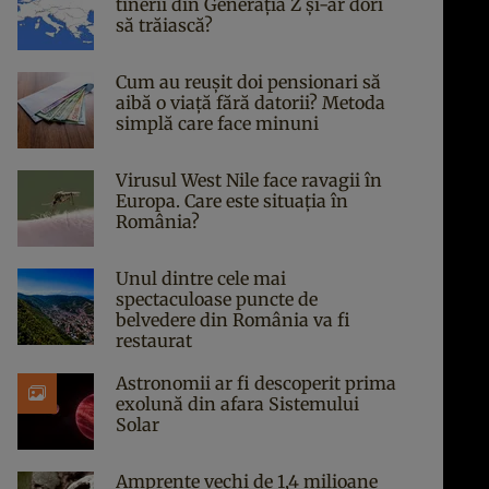
tinerii din Generația Z și-ar dori
să trăiască?
Cum au reușit doi pensionari să
aibă o viață fără datorii? Metoda
simplă care face minuni
Virusul West Nile face ravagii în
Europa. Care este situația în
România?
Unul dintre cele mai
spectaculoase puncte de
belvedere din România va fi
restaurat
Astronomii ar fi descoperit prima
exolună din afara Sistemului
Solar
Amprente vechi de 1,4 milioane