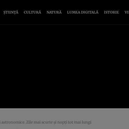
ȘTIINȚĂ
CULTURĂ
NATURĂ
LUMEA DIGITALĂ
ISTORIE
V
astronomice. Zile mai scurte și nopți tot mai lungi