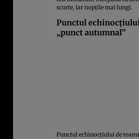
scurte, iar nopțile mai lungi.
Punctul echinocţiulu
„punct autumnal”
Punctul echinocţiului de toamn