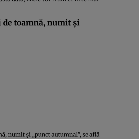
i de toamnă, numit şi
ă, numit şi „punct autumnal”, se află