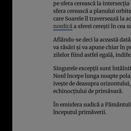
pe sfera cerească la intersecţia 
sfera cerească a planului orbit
care Soarele îl traversează la 
nordică
a sferei cereşti în cea s
Aflându-se deci la această dată
va răsări şi va apune chiar în p
zilelor fiind astfel egală, indif
Singurele excepţii sunt întâlnit
Nord începe lunga noapte polară
ivește de deasupra orizontului
echinocţiului de primăvară.
În emisfera sudică a Pământul
începutul primăverii.