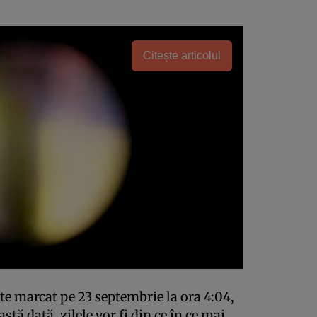
Citește articolul
te marcat pe 23 septembrie la ora 4:04,
tă dată, zilele vor fi din ce în ce mai