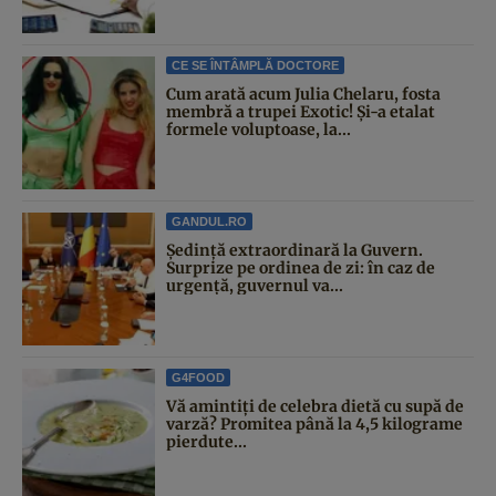
CE SE ÎNTÂMPLĂ DOCTORE
Cum arată acum Julia Chelaru, fosta
membră a trupei Exotic! Și-a etalat
formele voluptoase, la...
GANDUL.RO
Şedinţă extraordinară la Guvern.
Surprize pe ordinea de zi: în caz de
urgență, guvernul va...
G4FOOD
Vă amintiți de celebra dietă cu supă de
varză? Promitea până la 4,5 kilograme
pierdute...