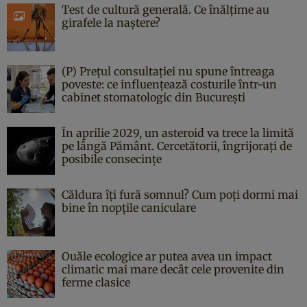
Test de cultură generală. Ce înălțime au
girafele la naștere?
(P) Prețul consultației nu spune întreaga
poveste: ce influențează costurile într-un
cabinet stomatologic din București
În aprilie 2029, un asteroid va trece la limită
pe lângă Pământ. Cercetătorii, îngrijorați de
posibile consecințe
Căldura îți fură somnul? Cum poți dormi mai
bine în nopțile caniculare
Ouăle ecologice ar putea avea un impact
climatic mai mare decât cele provenite din
ferme clasice