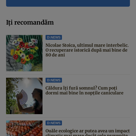
Iți recomandăm
D:NEWS
Nicolae Stoica, ultimul mare interbelic.
O recuperare istorică după mai bine de
80 de ani
D:NEWS
Căldura îți fură somnul? Cum poți
dormi mai bine în nopțile caniculare
D:NEWS
Ouăle ecologice ar putea avea un impact
climatic mai mare decât cele provenite