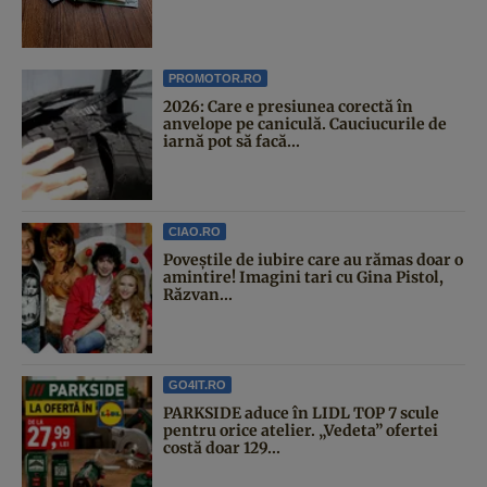
PROMOTOR.RO
2026: Care e presiunea corectă în
anvelope pe caniculă. Cauciucurile de
iarnă pot să facă...
CIAO.RO
Poveştile de iubire care au rămas doar o
amintire! Imagini tari cu Gina Pistol,
Răzvan...
GO4IT.RO
PARKSIDE aduce în LIDL TOP 7 scule
pentru orice atelier. „Vedeta” ofertei
costă doar 129...