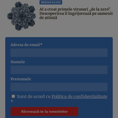
MEDIAFAX.RO
AI a creat primele virusuri „de la zero”.
Descoperirea îi îngrijorează pe oamenii
de știință
Adresa de email*
Numele
Prenumele
Sunt de acord cu
Politica de confidentialitate
*