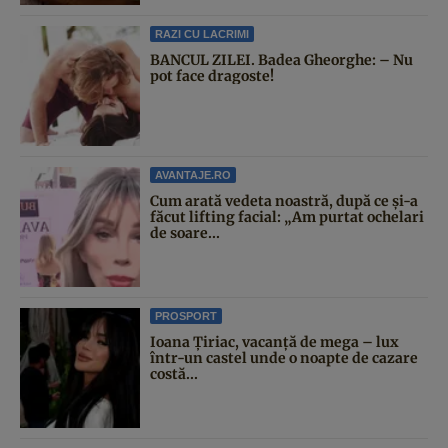
RAZI CU LACRIMI
BANCUL ZILEI. Badea Gheorghe: – Nu
pot face dragoste!
AVANTAJE.RO
Cum arată vedeta noastră, după ce și-a
făcut lifting facial: „Am purtat ochelari
de soare...
PROSPORT
Ioana Țiriac, vacanță de mega – lux
într-un castel unde o noapte de cazare
costă...