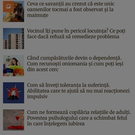
Ceva ce savanții au crezut că este unic
oamenilor tocmai a fost observat și la
maimuțe
Vecinul îți pune în pericol locuința? Ce poți
face dacă refuză să remedieze problema
Când cumpărăturile devin o dependență.
Cum recunoști oniomania și cum poți ieși
din acest cerc
Cum să înveți toleranța la suferință.
Abilitatea care te ajută să nu mai reacționezi
impulsiv
Cum ne formează copilăria relațiile de adulți.
Povestea psihologului care a schimbat felul
în care înțelegem iubirea