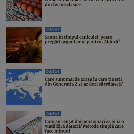
din ferme clasice
D:NEWS
Sauna în timpul caniculei: poate
pregăti organismul pentru căldură?
D:NEWS
Care sunt marile orașe în care tinerii
din Generația Z și-ar dori să trăiască?
D:NEWS
Cum au reușit doi pensionari să aibă o
viață fără datorii? Metoda simplă care
face minuni