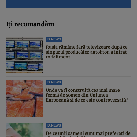
Iți recomandăm
D:NEWS
Rusia rămâne fără televizoare după ce
singurul producător autohton a intrat
în faliment
D:NEWS
Unde va fi construită cea mai mare
fermă de somon din Uniunea
Europeană și de ce este controversată?
D:NEWS
De ce unii oameni sunt mai preferați de