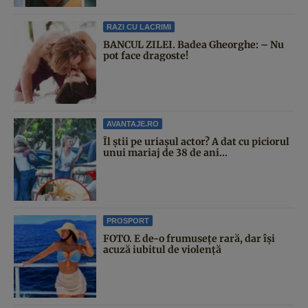
RAZI CU LACRIMI
BANCUL ZILEI. Badea Gheorghe: – Nu
pot face dragoste!
AVANTAJE.RO
Îl știi pe uriașul actor? A dat cu piciorul
unui mariaj de 38 de ani...
PROSPORT
FOTO. E de-o frumusețe rară, dar își
acuză iubitul de violență