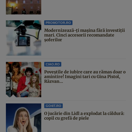
PROMOTOR.RO
Modernizează-ți mașina fără investiții
mari. Cinci accesorii recomandate
șoferilor
CIAO.RO
Poveştile de iubire care au rămas doar o
amintire! Imagini tari cu Gina Pistol,
Răzvan...
GO4IT.RO
O jucărie din Lidl a explodat la căldură:
copil cu grefă de piele