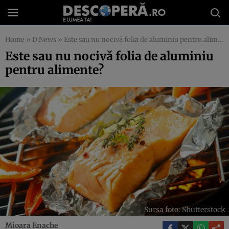
Home
»
D:News
»
Este sau nu nocivă folia de aluminiu pentru alimente?
Este sau nu nocivă folia de aluminiu
pentru alimente?
Sursa foto: Shutterstock
Mioara Enache