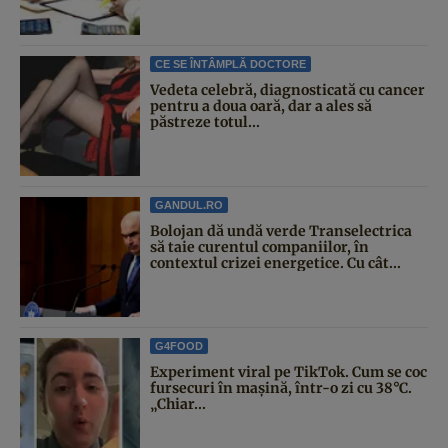
CE SE ÎNTÂMPLĂ DOCTORE
Vedeta celebră, diagnosticată cu cancer
pentru a doua oară, dar a ales să
păstreze totul...
GANDUL.RO
Bolojan dă undă verde Transelectrica
să taie curentul companiilor, în
contextul crizei energetice. Cu cât...
G4FOOD
Experiment viral pe TikTok. Cum se coc
fursecuri în mașină, într-o zi cu 38°C.
„Chiar...