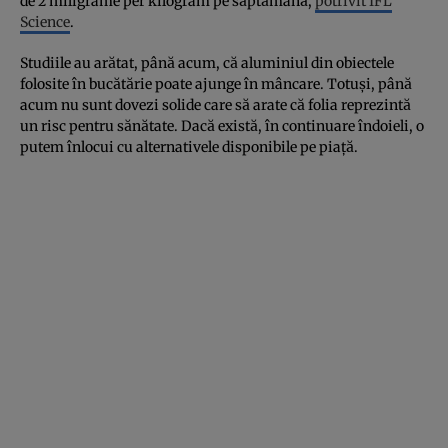
de 2 miligrame per kilogram pe săptămână,
potrivit IFL
Science
.
Studiile au arătat, până acum, că aluminiul din obiectele
folosite în bucătărie poate ajunge în mâncare. Totuși, până
acum nu sunt dovezi solide care să arate că folia reprezintă
un risc pentru sănătate. Dacă există, în continuare îndoieli, o
putem înlocui cu alternativele disponibile pe piață.