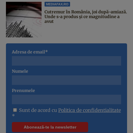
MEDIAFAX.RO
Cutremur în România, joi după-amiază.
Unde s-a produs și ce magnitudine a
avut
Adresa de email*
Numele
Prenumele
Sunt de acord cu
Politica de confidentialitate
*