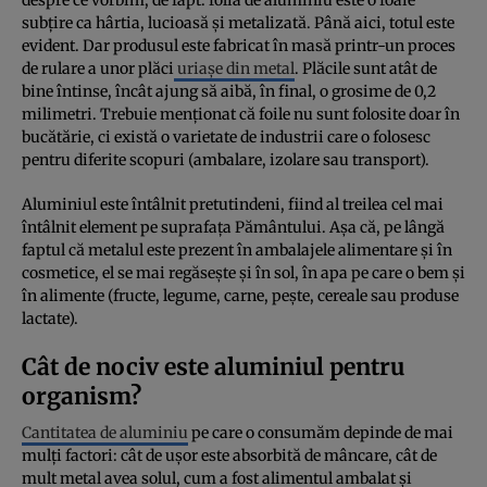
subțire ca hârtia, lucioasă și metalizată. Până aici, totul este
evident. Dar produsul este fabricat în masă printr-un proces
de rulare a unor plăci
uriașe din metal
. Plăcile sunt atât de
bine întinse, încât ajung să aibă, în final, o grosime de 0,2
milimetri. Trebuie menționat că foile nu sunt folosite doar în
bucătărie, ci există o varietate de industrii care o folosesc
pentru diferite scopuri (ambalare, izolare sau transport).
Aluminiul este întâlnit pretutindeni, fiind al treilea cel mai
întâlnit element pe suprafața Pământului. Așa că, pe lângă
faptul că metalul este prezent în ambalajele alimentare și în
cosmetice, el se mai regăsește și în sol, în apa pe care o bem și
în alimente (fructe, legume, carne, pește, cereale sau produse
lactate).
Cât de nociv este aluminiul pentru
organism?
Cantitatea de aluminiu
pe care o consumăm depinde de mai
mulți factori: cât de ușor este absorbită de mâncare, cât de
mult metal avea solul, cum a fost alimentul ambalat și