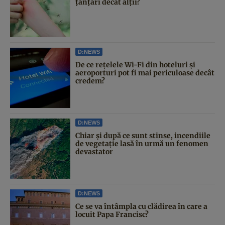
țânțari decât alții?
D:NEWS
De ce rețelele Wi-Fi din hoteluri și
aeroporturi pot fi mai periculoase decât
credem?
D:NEWS
Chiar și după ce sunt stinse, incendiile
de vegetație lasă în urmă un fenomen
devastator
D:NEWS
Ce se va întâmpla cu clădirea în care a
locuit Papa Francisc?