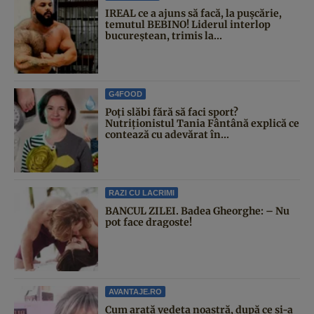
IREAL ce a ajuns să facă, la pușcărie,
temutul BEBINO! Liderul interlop
bucureștean, trimis la...
G4FOOD
Poți slăbi fără să faci sport?
Nutriționistul Tania Fântână explică ce
contează cu adevărat în...
RAZI CU LACRIMI
BANCUL ZILEI. Badea Gheorghe: – Nu
pot face dragoste!
AVANTAJE.RO
Cum arată vedeta noastră, după ce și-a