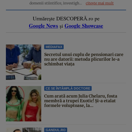
domenii stiintifice, investigh...
citește mai mult
Urmărește DESCOPERĂ.ro pe
Google News
Google Showcase
și
MEDIAFAX
Secretul unui cuplu de pensionari care
nu are datorii: metoda plicurilor le-a
schimbat viața
CE SE ÎNTÂMPLĂ DOCTORE
Cum arată acum Julia Chelaru, fosta
membră a trupei Exotic! Și-a etalat
formele voluptoase, la...
GANDUL.RO