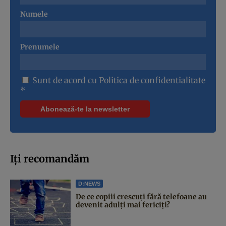
Numele
Prenumele
Sunt de acord cu
Politica de confidentialitate
*
Iți recomandăm
D:NEWS
De ce copiii crescuți fără telefoane au
devenit adulți mai fericiți?