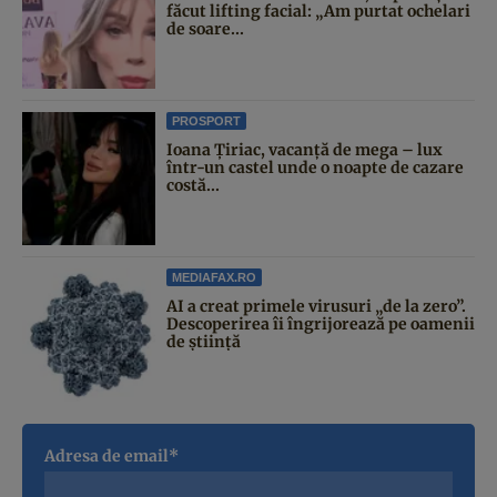
făcut lifting facial: „Am purtat ochelari
de soare...
PROSPORT
Ioana Țiriac, vacanță de mega – lux
într-un castel unde o noapte de cazare
costă...
MEDIAFAX.RO
AI a creat primele virusuri „de la zero”.
Descoperirea îi îngrijorează pe oamenii
de știință
Adresa de email*