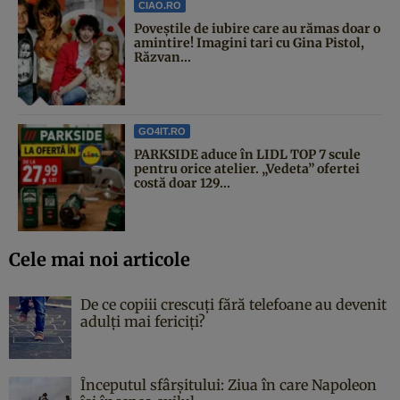
CIAO.RO
Poveştile de iubire care au rămas doar o
amintire! Imagini tari cu Gina Pistol,
Răzvan...
GO4IT.RO
PARKSIDE aduce în LIDL TOP 7 scule
pentru orice atelier. „Vedeta” ofertei
costă doar 129...
Cele mai noi articole
De ce copiii crescuți fără telefoane au devenit
adulți mai fericiți?
Începutul sfârşitului: Ziua în care Napoleon