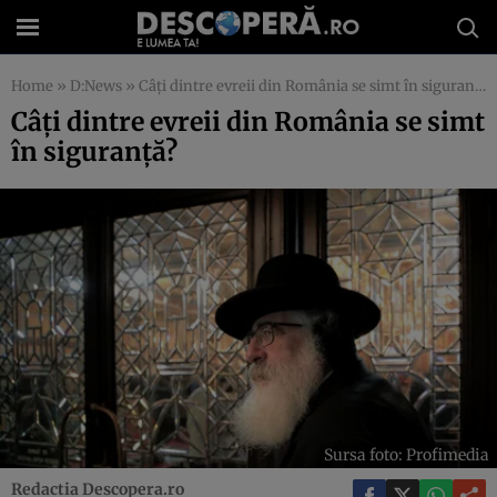
Home
»
D:News
»
Câți dintre evreii din România se simt în siguranță?
Câți dintre evreii din România se simt
în siguranță?
Sursa foto: Profimedia
Redactia Descopera.ro