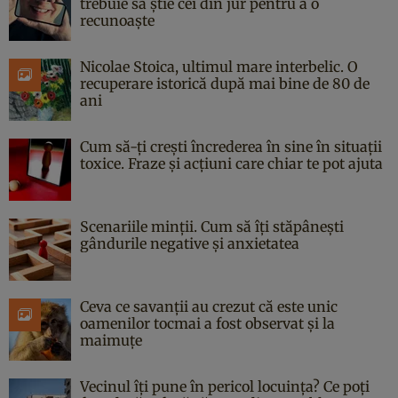
trebuie să știe cei din jur pentru a o
recunoaște
Nicolae Stoica, ultimul mare interbelic. O
recuperare istorică după mai bine de 80 de
ani
Cum să-ți crești încrederea în sine în situații
toxice. Fraze și acțiuni care chiar te pot ajuta
Scenariile minții. Cum să îți stăpânești
gândurile negative și anxietatea
Ceva ce savanții au crezut că este unic
oamenilor tocmai a fost observat și la
maimuțe
Vecinul îți pune în pericol locuința? Ce poți