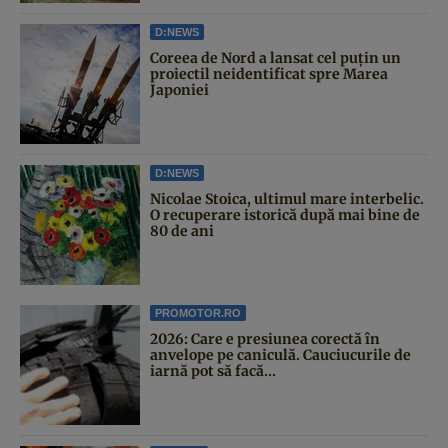
D:NEWS
Coreea de Nord a lansat cel puțin un
proiectil neidentificat spre Marea
Japoniei
D:NEWS
Nicolae Stoica, ultimul mare interbelic.
O recuperare istorică după mai bine de
80 de ani
PROMOTOR.RO
2026: Care e presiunea corectă în
anvelope pe caniculă. Cauciucurile de
iarnă pot să facă...