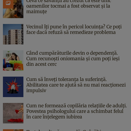
Ceva ce savanții au crezut că este unic
oamenilor tocmai a fost observat și la
maimuțe
Vecinul îți pune în pericol locuința? Ce poți
face dacă refuză să remedieze problema
Când cumpărăturile devin o dependență.
Cum recunoști oniomania și cum poți ieși
din acest cerc
Cum să înveți toleranța la suferință.
Abilitatea care te ajută să nu mai reacționezi
impulsiv
Cum ne formează copilăria relațiile de adulți.
Povestea psihologului care a schimbat felul
în care înțelegem iubirea