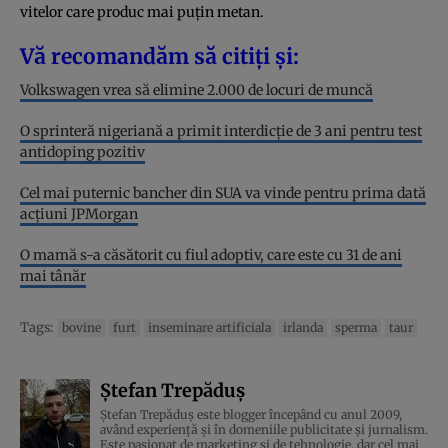
vitelor care produc mai puțin metan.
Vă recomandăm să citiți și:
Volkswagen vrea să elimine 2.000 de locuri de muncă
O sprinteră nigeriană a primit interdicție de 3 ani pentru test
antidoping pozitiv
Cel mai puternic bancher din SUA va vinde pentru prima dată
acţiuni JPMorgan
O mamă s-a căsătorit cu fiul adoptiv, care este cu 31 de ani
mai tânăr
Tags:
bovine
furt
inseminare artificiala
irlanda
sperma
taur
Ștefan Trepăduș
Ștefan Trepăduș este blogger începând cu anul 2009,
având experiență și în domeniile publicitate și jurnalism.
Este pasionat de marketing și de tehnologie, dar cel mai