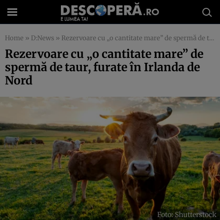
Home
»
D:News
»
Rezervoare cu „o cantitate mare” de spermă de taur, furate în Irlanda de Nord
Rezervoare cu „o cantitate mare” de
spermă de taur, furate în Irlanda de
Nord
Foto: Shutterstock