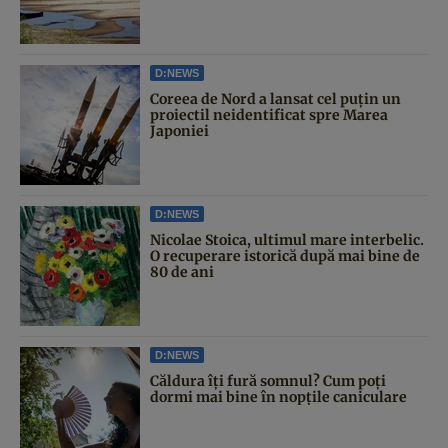
D:NEWS
Coreea de Nord a lansat cel puțin un
proiectil neidentificat spre Marea
Japoniei
D:NEWS
Nicolae Stoica, ultimul mare interbelic.
O recuperare istorică după mai bine de
80 de ani
D:NEWS
Căldura îți fură somnul? Cum poți
dormi mai bine în nopțile caniculare