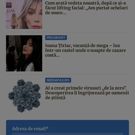
Cum arată vedeta noastră, după ce și-a
făcut lifting facial: „Am purtat ochelari
de soare...
PROSPORT
Ioana Țiriac, vacanță de mega – lux
într-un castel unde o noapte de cazare
costă...
MEDIAFAX.RO
AI a creat primele virusuri „de la zero”.
Descoperirea îi îngrijorează pe oamenii
de știință
Adresa de email*