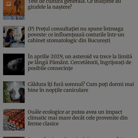
Test de cultură generală. Ce înălțime au
girafele la naștere?
(P) Prețul consultației nu spune întreaga
poveste: ce influențează costurile într-un
cabinet stomatologic din București
În aprilie 2029, un asteroid va trece la limită
pe lângă Pământ. Cercetătorii, îngrijorați de
posibile consecințe
Căldura îți fură somnul? Cum poți dormi mai
bine în nopțile caniculare
Ouăle ecologice ar putea avea un impact
climatic mai mare decât cele provenite din
ferme clasice