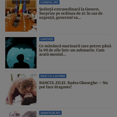
GANDUL.RO
Şedinţă extraordinară la Guvern.
Surprize pe ordinea de zi: în caz de
urgență, guvernul va...
G4FOOD
Ce mănâncă marinarii care petrec până
la 90 de zile într-un submarin. Cum
arată meniul...
RAZI CU LACRIMI
BANCUL ZILEI. Badea Gheorghe: – Nu
pot face dragoste!
AVANTAJE.RO