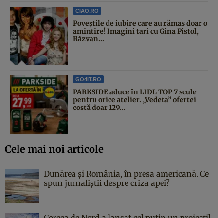
CIAO.RO
Poveştile de iubire care au rămas doar o
amintire! Imagini tari cu Gina Pistol,
Răzvan...
GO4IT.RO
PARKSIDE aduce în LIDL TOP 7 scule
pentru orice atelier. „Vedeta” ofertei
costă doar 129...
Cele mai noi articole
Dunărea și România, în presa americană. Ce
spun jurnaliștii despre criza apei?
Coreea de Nord a lansat cel puțin un proiectil