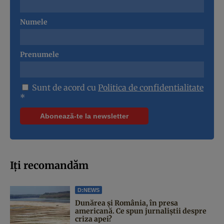
Numele
Prenumele
Sunt de acord cu
Politica de confidentialitate
*
Iți recomandăm
D:NEWS
Dunărea și România, în presa
americană. Ce spun jurnaliștii despre
criza apei?