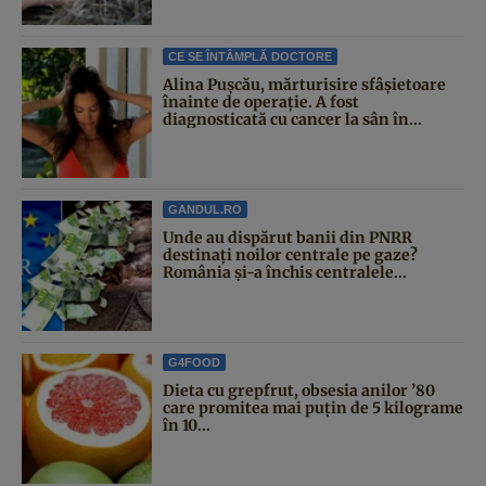
CE SE ÎNTÂMPLĂ DOCTORE
Alina Pușcău, mărturisire sfâșietoare
înainte de operație. A fost
diagnosticată cu cancer la sân în...
GANDUL.RO
Unde au dispărut banii din PNRR
destinați noilor centrale pe gaze?
România și-a închis centralele...
G4FOOD
Dieta cu grepfrut, obsesia anilor ’80
care promitea mai puțin de 5 kilograme
în 10...