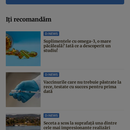
Iți recomandăm
D:NEWS
Suplimentele cu omega-3, o mare
păcăleală? Iată ce a descoperit un
studiu!
D:NEWS
Vaccinurile care nu trebuie păstrate la
rece, testate cu succes pentru prima
dată
D:NEWS
Seceta a scos la suprafață una dintre
cele mai impresionante realizări