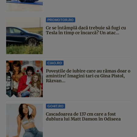
PROMOTOR.RO
Ce se întâmplă dacă trebuie să fugi cu
Tesla în timp ce încarcă? Un atac...
CIAO.RO
Poveştile de iubire care au rămas doar o
amintire! Imagini tari cu Gina Pistol,
Răzvan...
GO4IT.RO
Cascadoarea de 137 cm care a fost
dublura lui Matt Damon în Odiseea