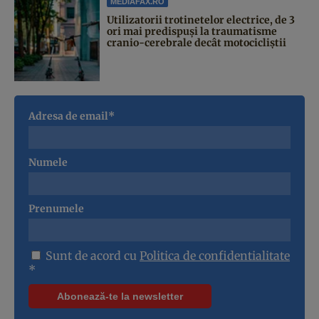
MEDIAFAX.RO
Utilizatorii trotinetelor electrice, de 3
ori mai predispuși la traumatisme
cranio-cerebrale decât motocicliștii
Adresa de email*
Numele
Prenumele
Sunt de acord cu
Politica de confidentialitate
*