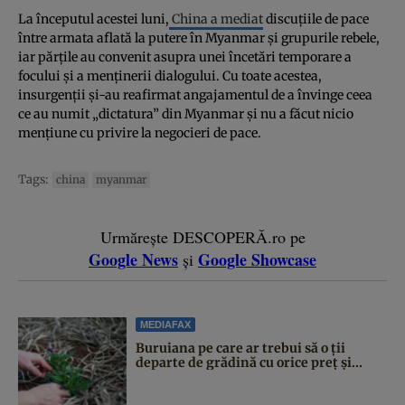
La începutul acestei luni,
China a mediat
discuțiile de pace
între armata aflată la putere în Myanmar și grupurile rebele,
iar părțile au convenit asupra unei încetări temporare a
focului și a menținerii dialogului. Cu toate acestea,
insurgenții și-au reafirmat angajamentul de a învinge ceea
ce au numit „dictatura” din Myanmar și nu a făcut nicio
mențiune cu privire la negocieri de pace.
Tags:
china
myanmar
Urmărește DESCOPERĂ.ro pe
Google News
Google Showcase
și
MEDIAFAX
Buruiana pe care ar trebui să o ții
departe de grădină cu orice preț și...