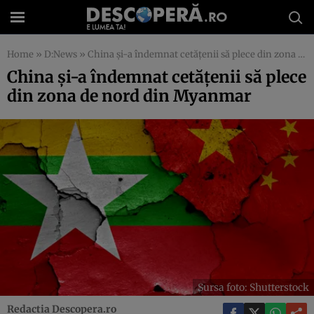
Home
»
D:News
»
China și-a îndemnat cetățenii să plece din zona de nord din Myanmar
China și-a îndemnat cetățenii să plece
din zona de nord din Myanmar
Sursa foto: Shutterstock
Redactia Descopera.ro