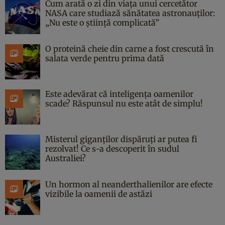
Cum arată o zi din viața unui cercetător
NASA care studiază sănătatea astronauților:
„Nu este o știință complicată”
O proteină cheie din carne a fost crescută în
salata verde pentru prima dată
Este adevărat că inteligența oamenilor
scade? Răspunsul nu este atât de simplu!
Misterul giganților dispăruți ar putea fi
rezolvat! Ce s-a descoperit în sudul
Australiei?
Un hormon al neanderthalienilor are efecte
vizibile la oamenii de astăzi