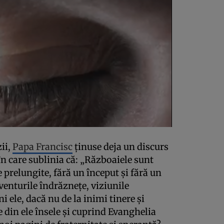
zii,
Papa Francisc
ținuse deja un discurs
, în care sublinia că: „Războaiele sunt
e prelungite, fără un început și fără un
aventurile îndrăznețe, viziunile
i ele, dacă nu de la inimi tinere și
e din ele însele și cuprind Evanghelia