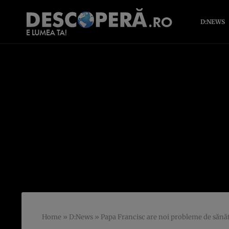
D:NEWS
Home
»
D:News
»
Papa Francisc are noi probleme de sănă