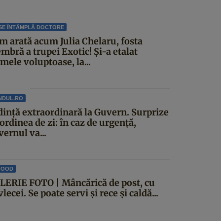
SE ÎNTÂMPLĂ DOCTORE
m arată acum Julia Chelaru, fosta
mbră a trupei Exotic! Și-a etalat
mele voluptoase, la...
NDUL.RO
dinţă extraordinară la Guvern. Surprize
ordinea de zi: în caz de urgență,
ernul va...
FOOD
LERIE FOTO | Mâncărică de post, cu
lecei. Se poate servi și rece și caldă...