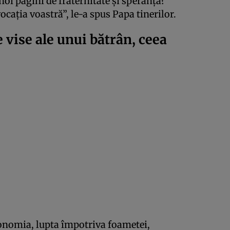
noi pagini de fraternitate și speranță?
ocația voastră”, le-a spus Papa tinerilor.
 vise ale unui bătrân, ceea
economia, lupta împotriva foametei,