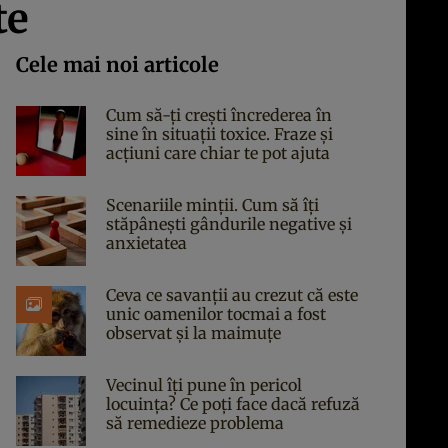
te
Cele mai noi articole
Cum să-ți crești încrederea în
sine în situații toxice. Fraze și
acțiuni care chiar te pot ajuta
Scenariile minții. Cum să îți
stăpânești gândurile negative și
anxietatea
Ceva ce savanții au crezut că este
unic oamenilor tocmai a fost
observat și la maimuțe
Vecinul îți pune în pericol
locuința? Ce poți face dacă refuză
să remedieze problema