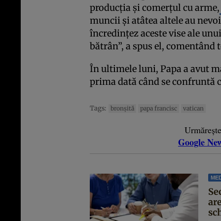
producția și comerțul cu arme,
muncii și atâtea altele au nevoi
încredințez aceste vise ale unui
bătrân”, a spus el, comentând te
În ultimele luni, Papa a avut 
prima dată când se confruntă c
Tags:
bronşită
papa francisc
vatican
Urmăreșt
Google Ne
MED
Se
are
sc