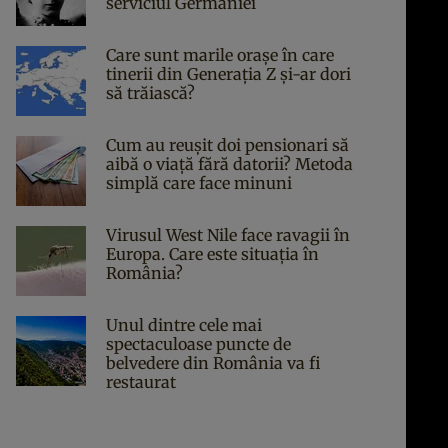
serviciul Germaniei
Care sunt marile orașe în care
tinerii din Generația Z și-ar dori
să trăiască?
Cum au reușit doi pensionari să
aibă o viață fără datorii? Metoda
simplă care face minuni
Virusul West Nile face ravagii în
Europa. Care este situația în
România?
Unul dintre cele mai
spectaculoase puncte de
belvedere din România va fi
restaurat