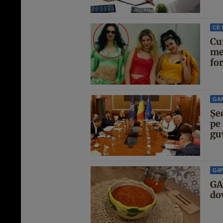
CE 
Cu
me
for
GA
Şe
pe 
guv
G4
GA
dov