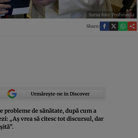
Sursa foto: Profimedia
Share:
Urmărește-ne in Discover
re probleme de sănătate, după cum a
i: „Aș vrea să citesc tot discursul, dar
ită”.