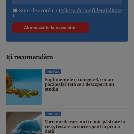
Sunt de acord cu
Politica de confidentialitate
*
Iți recomandăm
D:NEWS
Suplimentele cu omega-3, o mare
păcăleală? Iată ce a descoperit un
studiu!
D:NEWS
Vaccinurile care nu trebuie păstrate la
rece, testate cu succes pentru prima
dată