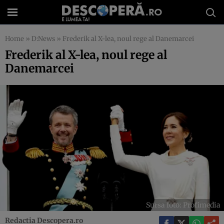
Home
»
D:News
»
Frederik al X-lea, noul rege al Danemarcei
Frederik al X-lea, noul rege al
Danemarcei
Sursa foto: Profimedia
Redactia Descopera.ro