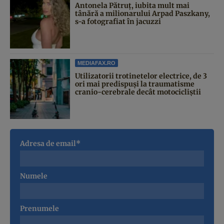
Antonela Pătruț, iubita mult mai
tânără a milionarului Arpad Paszkany,
s-a fotografiat în jacuzzi
MEDIAFAX.RO
Utilizatorii trotinetelor electrice, de 3
ori mai predispuși la traumatisme
cranio-cerebrale decât motocicliștii
Adresa de email*
Numele
Prenumele