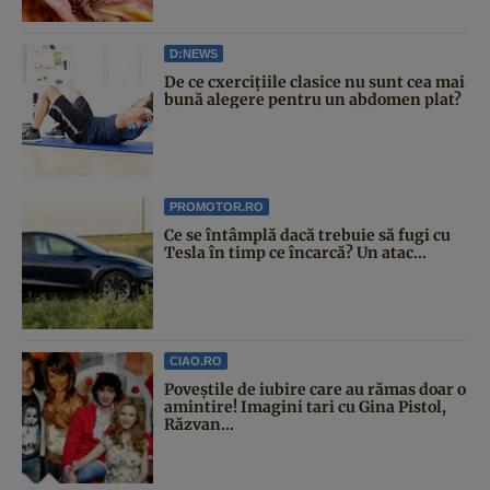
D:NEWS
De ce cxercițiile clasice nu sunt cea mai
bună alegere pentru un abdomen plat?
PROMOTOR.RO
Ce se întâmplă dacă trebuie să fugi cu
Tesla în timp ce încarcă? Un atac...
CIAO.RO
Poveştile de iubire care au rămas doar o
amintire! Imagini tari cu Gina Pistol,
Răzvan...