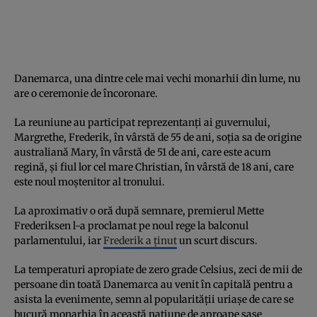
Danemarca, una dintre cele mai vechi monarhii din lume, nu
are o ceremonie de încoronare.
La reuniune au participat reprezentanți ai guvernului,
Margrethe, Frederik, în vârstă de 55 de ani, soția sa de origine
australiană Mary, în vârstă de 51 de ani, care este acum
regină, și fiul lor cel mare Christian, în vârstă de 18 ani, care
este noul moștenitor al tronului.
La aproximativ o oră după semnare, premierul Mette
Frederiksen l-a proclamat pe noul rege la balconul
parlamentului, iar
Frederik a ținut
un scurt discurs.
La temperaturi apropiate de zero grade Celsius, zeci de mii de
persoane din toată Danemarca au venit în capitală pentru a
asista la evenimente, semn al popularității uriașe de care se
bucură monarhia în această națiune de aproape șase