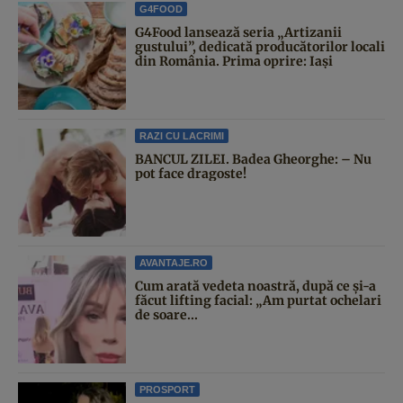
G4FOOD
G4Food lansează seria „Artizanii
gustului”, dedicată producătorilor locali
din România. Prima oprire: Iași
RAZI CU LACRIMI
BANCUL ZILEI. Badea Gheorghe: – Nu
pot face dragoste!
AVANTAJE.RO
Cum arată vedeta noastră, după ce și-a
făcut lifting facial: „Am purtat ochelari
de soare...
PROSPORT