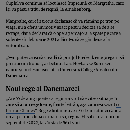
Cuplul va continua să locuiască împreună cu Margrethe, care
își va păstra titlul de regină, la Amalienborg.
Margrethe, care în trecut declarase că va rămâne pe tron pe
viață, nu a oferit un motiv exact pentru decizia sa de a se
retrage, dar a declarat că o operație majoră la spate pe care a
suferit-o în februarie 2023 a făcut-o să se gândească la
viitorul său.
„S-ar putea ca ea să creadă că prințul Frederik este pregătit să
preia acum tronul”, a declarat Lars Hovbakke Sorensen,
istoric și profesor asociat la University College Absalon din
Danemarca.
Noul rege al Danemarcei
„Are 55 de ani și poate că regina a vrut să evite o situație în
care să ai un rege foarte, foarte bătrân, așa cum s-a văzut
cu
Prințul Charles
”. Regele britanic avea 73 de ani atunci când a
urcat pe tron, după ce mama sa, regina Elisabeta, a murit în
septembrie 2022, la vârsta de 96 de ani.