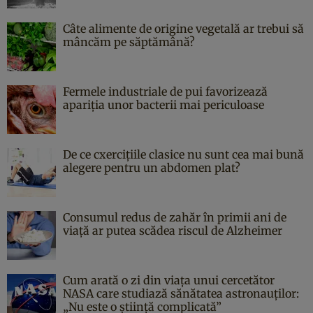
Câte alimente de origine vegetală ar trebui să
mâncăm pe săptămână?
Fermele industriale de pui favorizează
apariția unor bacterii mai periculoase
De ce cxercițiile clasice nu sunt cea mai bună
alegere pentru un abdomen plat?
Consumul redus de zahăr în primii ani de
viață ar putea scădea riscul de Alzheimer
Cum arată o zi din viața unui cercetător
NASA care studiază sănătatea astronauților:
„Nu este o știință complicată”