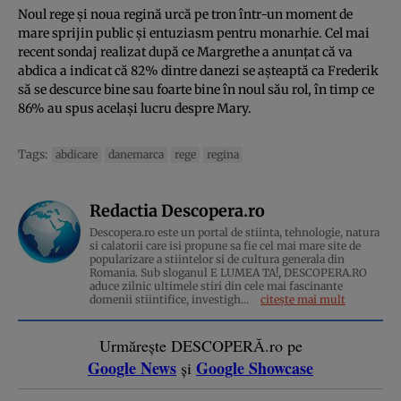
Noul rege și noua regină urcă pe tron într-un moment de
mare sprijin public și entuziasm pentru monarhie. Cel mai
recent sondaj realizat după ce Margrethe a anunțat că va
abdica a indicat că 82% dintre danezi se așteaptă ca Frederik
să se descurce bine sau foarte bine în noul său rol, în timp ce
86% au spus același lucru despre Mary.
Tags:
abdicare
danemarca
rege
regina
Redactia Descopera.ro
Descopera.ro este un portal de stiinta, tehnologie, natura
si calatorii care isi propune sa fie cel mai mare site de
popularizare a stiintelor si de cultura generala din
Romania. Sub sloganul E LUMEA TA!, DESCOPERA.RO
aduce zilnic ultimele stiri din cele mai fascinante
domenii stiintifice, investigh...
citește mai mult
Urmărește DESCOPERĂ.ro pe
Google News
Google Showcase
și