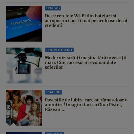
D:NEWS
De ce rețelele Wi-Fi din hoteluri și
aeroporturi pot fi mai periculoase decât
credem?
PROMOTOR.RO
Modernizează-ți mașina fără investiții
mari. Cinci accesorii recomandate
șoferilor
CIAO.RO
Poveştile de iubire care au rămas doar o
amintire! Imagini tari cu Gina Pistol,
Răzvan...