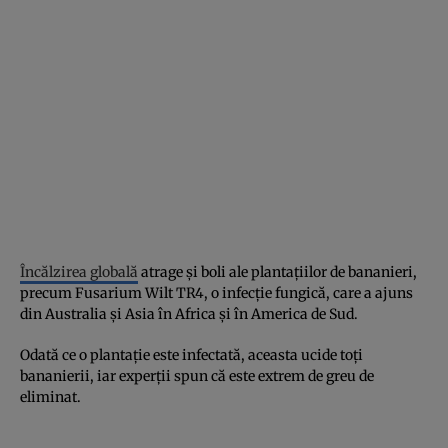
Încălzirea globală
atrage și boli ale plantațiilor de bananieri,
precum Fusarium Wilt TR4, o infecție fungică, care a ajuns
din Australia și Asia în Africa și în America de Sud.
Odată ce o plantație este infectată, aceasta ucide toți
bananierii, iar experții spun că este extrem de greu de
eliminat.