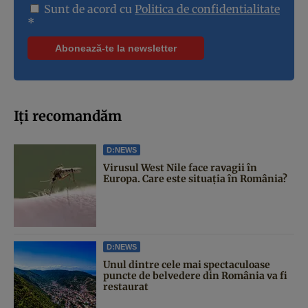
Sunt de acord cu
Politica de confidentialitate
*
Iți recomandăm
D:NEWS
Virusul West Nile face ravagii în
Europa. Care este situația în România?
D:NEWS
Unul dintre cele mai spectaculoase
puncte de belvedere din România va fi
restaurat