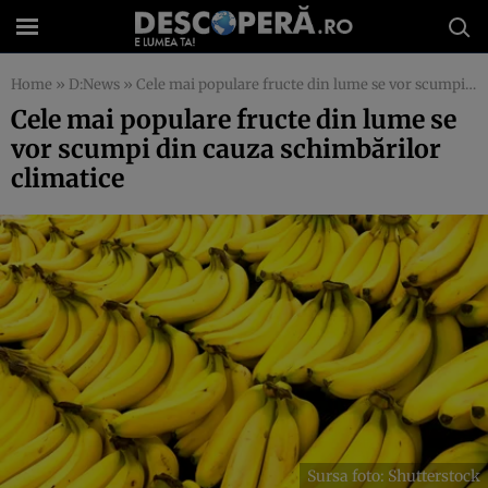
Home
»
D:News
»
Cele mai populare fructe din lume se vor scumpi din cauza schimbărilor climatice
Cele mai populare fructe din lume se
vor scumpi din cauza schimbărilor
climatice
Sursa foto: Shutterstock