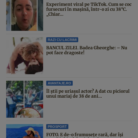
Experiment viral pe TikTok. Cum se coc
fursecuri în mașină, într-o zi cu 38°C.
„Chiar...
RAZI CU LACRIMI
BANCUL ZILEI. Badea Gheorghe: – Nu
pot face dragoste!
AVANTAJE.RO
Îl știi pe uriașul actor? A dat cu piciorul
unui mariaj de 38 de ani...
PROSPORT
FOTO. E de-o frumusețe rară, dar își