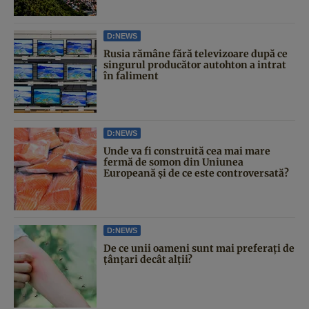
D:NEWS
Rusia rămâne fără televizoare după ce
singurul producător autohton a intrat
în faliment
D:NEWS
Unde va fi construită cea mai mare
fermă de somon din Uniunea
Europeană și de ce este controversată?
D:NEWS
De ce unii oameni sunt mai preferați de
țânțari decât alții?