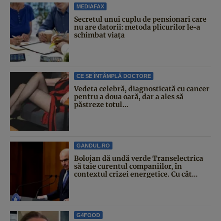
MEDIAFAX
Secretul unui cuplu de pensionari care
nu are datorii: metoda plicurilor le-a
schimbat viața
CE SE ÎNTÂMPLĂ DOCTORE
Vedeta celebră, diagnosticată cu cancer
pentru a doua oară, dar a ales să
păstreze totul...
GANDUL.RO
Bolojan dă undă verde Transelectrica
să taie curentul companiilor, în
contextul crizei energetice. Cu cât...
G4FOOD