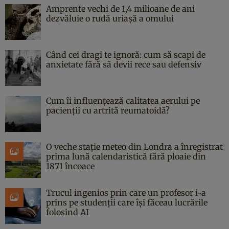
Amprente vechi de 1,4 milioane de ani
dezvăluie o rudă uriașă a omului
Când cei dragi te ignoră: cum să scapi de
anxietate fără să devii rece sau defensiv
Cum îi influențează calitatea aerului pe
pacienții cu artrită reumatoidă?
O veche stație meteo din Londra a înregistrat
prima lună calendaristică fără ploaie din
1871 încoace
Trucul ingenios prin care un profesor i-a
prins pe studenții care își făceau lucrările
folosind AI