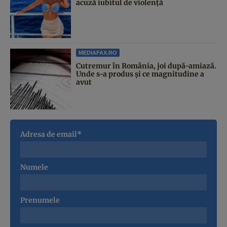
acuză iubitul de violență
MEDIAFAX.RO
Cutremur în România, joi după-amiază.
Unde s-a produs și ce magnitudine a
avut
Adresa de email*
Numele
Prenumele