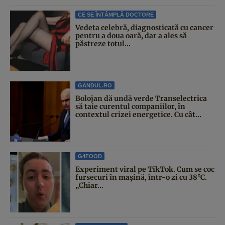
CE SE ÎNTÂMPLĂ DOCTORE
Vedeta celebră, diagnosticată cu cancer
pentru a doua oară, dar a ales să
păstreze totul...
GANDUL.RO
Bolojan dă undă verde Transelectrica
să taie curentul companiilor, în
contextul crizei energetice. Cu cât...
G4FOOD
Experiment viral pe TikTok. Cum se coc
fursecuri în mașină, într-o zi cu 38°C.
„Chiar...