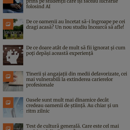
prins pe studenții care își făceau lucrările
folosind AI
De ce oamenii au încetat să-i îngroape pe cei
dragi acasă? Un nou studiu încearcă să afle!
De ce doare atât de mult să fii ignorat și cum
poți depăși această experiență
Tinerii și angajații din medii defavorizate, cei
mai vulnerabili la extinderea carierelor
profesionale
Oasele sunt mult mai dinamice decât
credeau oamenii de știință. Au chiar și un
ritm zilnic
Test de cultură generală. Care este cel mai