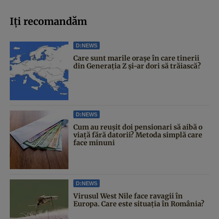
Iți recomandăm
D:NEWS
Care sunt marile orașe în care tinerii
din Generația Z și-ar dori să trăiască?
D:NEWS
Cum au reușit doi pensionari să aibă o
viață fără datorii? Metoda simplă care
face minuni
D:NEWS
Virusul West Nile face ravagii în
Europa. Care este situația în România?