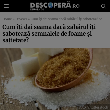
Home
»
D:News
»
Cum îți dai seama dacă zahărul îți sabotează semnalele de foame și sațietate?
Cum îți dai seama dacă zahărul îți
sabotează semnalele de foame și
sațietate?
Foto: Shutterstock