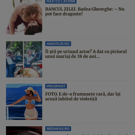
RAZI CU LACRIMI
BANCUL ZILEI. Badea Gheorghe: – Nu
pot face dragoste!
AVANTAJE.RO
Îl știi pe uriașul actor? A dat cu piciorul
unui mariaj de 38 de ani...
PROSPORT
FOTO. E de-o frumusețe rară, dar își
acuză iubitul de violență
MEDIAFAX.RO