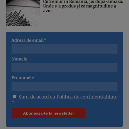
Cutremur în România, joi după-amiază.
Unde s-a produs și ce magnitudine a
avut
Adresa de email*
Numele
Prenumele
Sunt de acord cu
Politica de confidentialitate
*