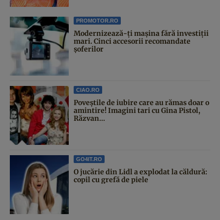
PROMOTOR.RO
Modernizează-ți mașina fără investiții
mari. Cinci accesorii recomandate
șoferilor
CIAO.RO
Poveştile de iubire care au rămas doar o
amintire! Imagini tari cu Gina Pistol,
Răzvan...
GO4IT.RO
O jucărie din Lidl a explodat la căldură:
copil cu grefă de piele