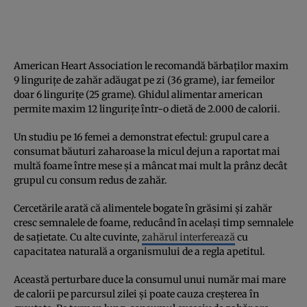
American Heart Association le recomandă bărbaților maxim
9 lingurițe de zahăr adăugat pe zi (36 grame), iar femeilor
doar 6 lingurițe (25 grame). Ghidul alimentar american
permite maxim 12 lingurițe într-o dietă de 2.000 de calorii.
Un studiu pe 16 femei a demonstrat efectul: grupul care a
consumat băuturi zaharoase la micul dejun a raportat mai
multă foame între mese și a mâncat mai mult la prânz decât
grupul cu consum redus de zahăr.
Cercetările arată că alimentele bogate în grăsimi și zahăr
cresc semnalele de foame, reducând în același timp semnalele
de sațietate. Cu alte cuvinte,
zahărul interferează
cu
capacitatea naturală a organismului de a regla apetitul.
Această perturbare duce la consumul unui număr mai mare
de calorii pe parcursul zilei și poate cauza creșterea în