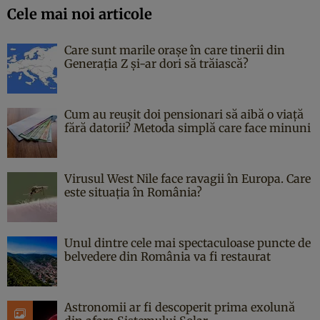
Cele mai noi articole
Care sunt marile orașe în care tinerii din
Generația Z și-ar dori să trăiască?
Cum au reușit doi pensionari să aibă o viață
fără datorii? Metoda simplă care face minuni
Virusul West Nile face ravagii în Europa. Care
este situația în România?
Unul dintre cele mai spectaculoase puncte de
belvedere din România va fi restaurat
Astronomii ar fi descoperit prima exolună