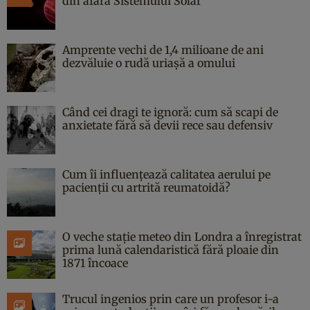
din afara Sistemului Solar
Amprente vechi de 1,4 milioane de ani
dezvăluie o rudă uriașă a omului
Când cei dragi te ignoră: cum să scapi de
anxietate fără să devii rece sau defensiv
Cum îi influențează calitatea aerului pe
pacienții cu artrită reumatoidă?
O veche stație meteo din Londra a înregistrat
prima lună calendaristică fără ploaie din
1871 încoace
Trucul ingenios prin care un profesor i-a