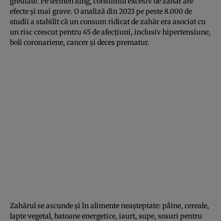
greutate. Pe termen lung, consumul excesiv de zahăr are
efecte și mai grave. O analiză din 2023 pe peste 8.000 de
studii a stabilit că un consum ridicat de zahăr era asociat cu
un risc crescut pentru 45 de afecțiuni, inclusiv hipertensiune,
boli coronariene, cancer și deces prematur.
Zahărul se ascunde și în alimente neașteptate: pâine, cereale,
lapte vegetal, batoane energetice, iaurt, supe, sosuri pentru