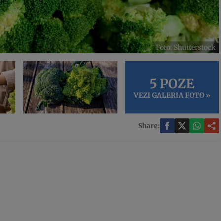
Foto: Shutterstock
5 POZE
VEZI GALERIA FOTO »
Share: