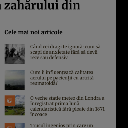
a zahărului din
Cele mai noi articole
Când cei dragi te ignoră: cum să
scapi de anxietate fără să devii
rece sau defensiv
Cum îi influențează calitatea
aerului pe pacienții cu artrită
reumatoidă?
O veche stație meteo din Londra a
înregistrat prima lună
calendaristică fără ploaie din 1871
încoace
Trucul ingenios prin care un