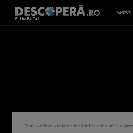
D:NEWS
Home
»
Știință
»
O doză zilnică de broccoli ajută la reglar