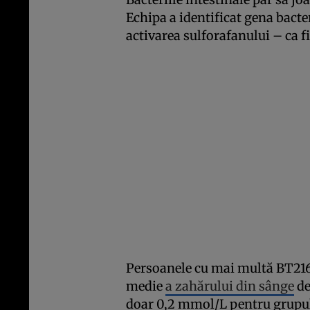
Echipa a identificat gena bac
activarea sulforafanului – ca f
Persoanele cu mai multă BT2160
medie
a zahărului din sânge
de
doar 0,2 mmol/L pentru grupul 