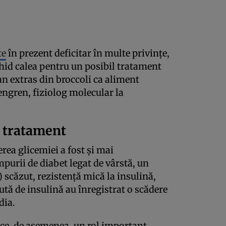
te
în prezent deficitar în multe privințe,
chid calea pentru un posibil tratament
an extras din broccoli ca aliment
ngren, fiziolog molecular la
a tratament
erea glicemiei a fost și mai
purii de diabet legat de vârstă, un
 scăzut, rezistență mică la insulină,
zută de insulină au înregistrat o scădere
dia.
oace, de asemenea, un rol important.