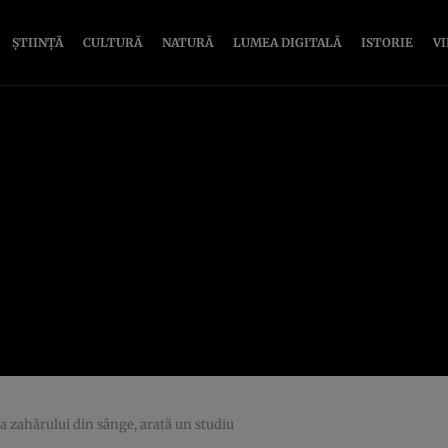
ȘTIINȚĂ
CULTURĂ
NATURĂ
LUMEA DIGITALĂ
ISTORIE
V
ea zahărului din sânge, arată un studiu