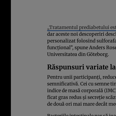
„Tratamentul prediabetului es
dar aceste noi descoperiri des
personalizat folosind sulforaf
funcțional”, spune Anders Rose
Universitatea din Göteborg.
Răspunsuri variate l
Pentru unii participanți, reduc
semnificativă. Cei cu semne tim
indice de masă corporală (IMC)
ficat gras redus și secreție scă
de două ori mai mare decât me
Bacteriile intestinale par să j