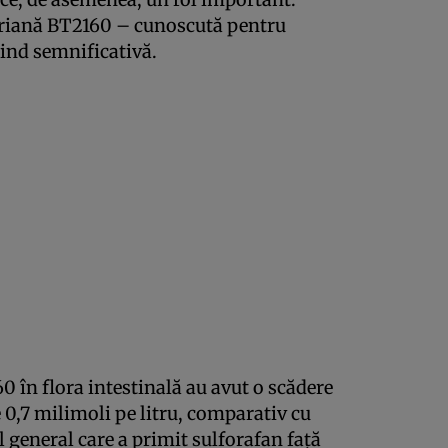
teriană BT2160 – cunoscută pentru
iind semnificativă.
 în flora intestinală au avut o scădere
 0,7 milimoli pe litru, comparativ cu
general care a primit sulforafan față