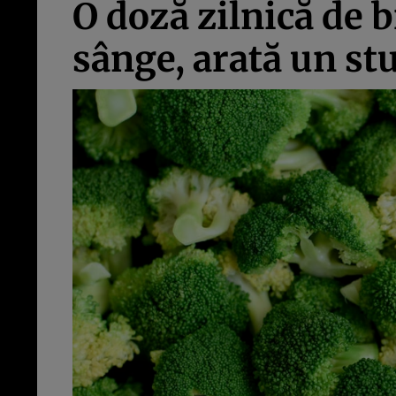
O doză zilnică de b
sânge, arată un st