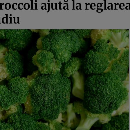
roccoli ajută la reglare
udiu