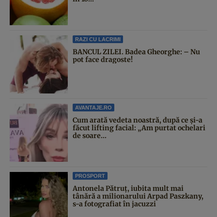
RAZI CU LACRIMI
BANCUL ZILEI. Badea Gheorghe: – Nu
pot face dragoste!
AVANTAJE.RO
Cum arată vedeta noastră, după ce și-a
făcut lifting facial: „Am purtat ochelari
de soare...
PROSPORT
Antonela Pătruț, iubita mult mai
tânără a milionarului Arpad Paszkany,
s-a fotografiat în jacuzzi