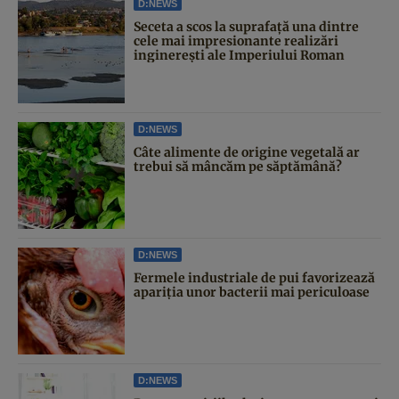
D:NEWS
Seceta a scos la suprafață una dintre
cele mai impresionante realizări
inginerești ale Imperiului Roman
D:NEWS
Câte alimente de origine vegetală ar
trebui să mâncăm pe săptămână?
D:NEWS
Fermele industriale de pui favorizează
apariția unor bacterii mai periculoase
D:NEWS