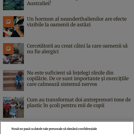
Australiei?
Un hormon al neanderthalienilor are efecte
vizibile la oamenii de astăzi
Cercetătorii au creat câini la care oamenii să
nu fie alergici
Nu este suficient să înțelegi rănile din
copilărie. De ce sunt importante și exercițiile
care calmează sistemul nervos
Cum au transformat doi antreprenori tone de
plastic în școli pentru mii de copii
Nouă ne pasă ca datele tale personale să rămână confidențiale