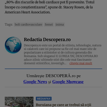
„80% din riscurile de boli cardiace pot fi prevenite. Totul
începe cu conștientizarea”, spune dr. Stacey Rosen, de la
American Heart Association.
Tags:
boli cardiovasculare
femei
inima
Redactia Descopera.ro
Descopera.ro este un portal de stiinta, tehnologie, natura
si calatorii care isi propune sa fie cel mai mare site de
popularizare a stiintelor si de cultura generala din
Romania. Sub sloganul E LUMEA TA!, DESCOPERA.RO
aduce zilnic ultimele stiri din cele mai fascinante
domenii stiintifice, investigh...
citește mai mult
Urmărește DESCOPERĂ.ro pe
Google News
Google Showcase
și
MEDIAFAX
Buruiana pe care ar trebui să o ții