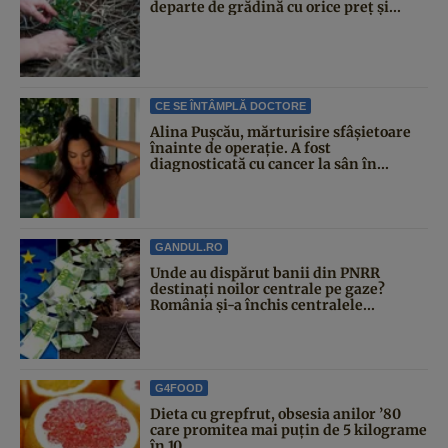
departe de grădină cu orice preț și...
CE SE ÎNTÂMPLĂ DOCTORE
Alina Pușcău, mărturisire sfâșietoare
înainte de operație. A fost
diagnosticată cu cancer la sân în...
GANDUL.RO
Unde au dispărut banii din PNRR
destinați noilor centrale pe gaze?
România și-a închis centralele...
G4FOOD
Dieta cu grepfrut, obsesia anilor ’80
care promitea mai puțin de 5 kilograme
în 10...