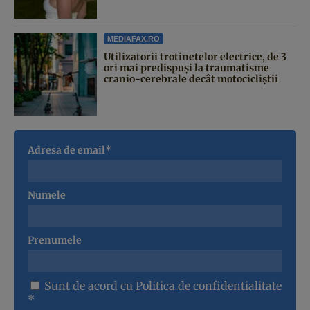
MEDIAFAX.RO
Utilizatorii trotinetelor electrice, de 3
ori mai predispuși la traumatisme
cranio-cerebrale decât motocicliștii
Adresa de email*
Numele
Prenumele
Sunt de acord cu
Politica de confidentialitate
*