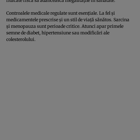
ridicate riscă să adâncească inegalitățile în sănătate.
Controalele medicale regulate sunt esențiale. La fel și
medicamentele prescrise și un stil de viață sănătos. Sarcina
și menopauza sunt perioade critice. Atunci apar primele
semne de diabet, hipertensiune sau modificări ale
colesterolului.