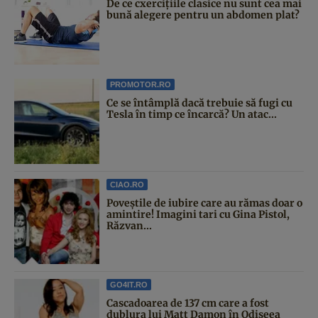
De ce cxercițiile clasice nu sunt cea mai
bună alegere pentru un abdomen plat?
PROMOTOR.RO
Ce se întâmplă dacă trebuie să fugi cu
Tesla în timp ce încarcă? Un atac...
CIAO.RO
Poveştile de iubire care au rămas doar o
amintire! Imagini tari cu Gina Pistol,
Răzvan...
GO4IT.RO
Cascadoarea de 137 cm care a fost
dublura lui Matt Damon în Odiseea