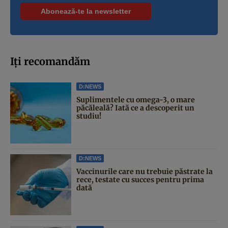
Iți recomandăm
D:NEWS
Suplimentele cu omega-3, o mare
păcăleală? Iată ce a descoperit un
studiu!
D:NEWS
Vaccinurile care nu trebuie păstrate la
rece, testate cu succes pentru prima
dată