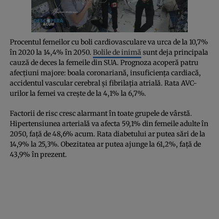
Procentul femeilor cu boli cardiovasculare va urca de la 10,7%
în 2020 la 14,4% în 2050.
Bolile de inimă
sunt deja principala
cauză de deces la femeile din SUA. Prognoza acoperă patru
afecțiuni majore: boala coronariană, insuficiența cardiacă,
accidentul vascular cerebral și fibrilația atrială. Rata AVC-
urilor la femei va crește de la 4,1% la 6,7%.
Factorii de risc cresc alarmant în toate grupele de vârstă.
Hipertensiunea arterială va afecta 59,1% din femeile adulte în
2050, față de 48,6% acum. Rata diabetului ar putea sări de la
14,9% la 25,3%. Obezitatea ar putea ajunge la 61,2%, față de
43,9% în prezent.