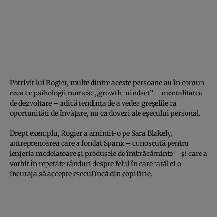
Potrivit lui Rogier, multe dintre aceste persoane au în comun
ceea ce psihologii numesc „growth mindset” – mentalitatea
de dezvoltare – adică tendința de a vedea greșelile ca
oportunități de învățare, nu ca dovezi ale eșecului personal.
Drept exemplu, Rogier a amintit-o pe Sara Blakely,
antreprenoarea care a fondat Spanx – cunoscută pentru
lenjeria modelatoare și produsele de îmbrăcăminte – și care a
vorbit în repetate rânduri despre felul în care tatăl ei o
încuraja să accepte eșecul încă din copilărie.