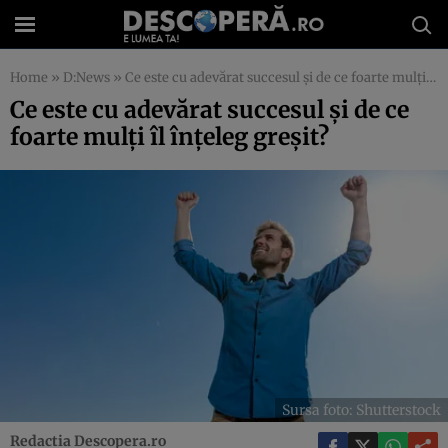
Home
»
D:News
»
Ce este cu adevărat succesul și de ce foarte mulți îl înțeleg greșit?
Ce este cu adevărat succesul și de ce
foarte mulți îl înțeleg greșit?
Sursa foto: Shutterstock
Redactia Descopera.ro