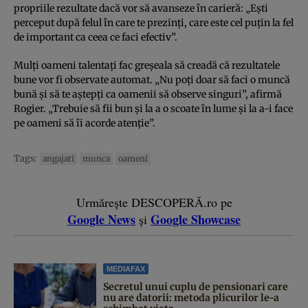
propriile rezultate dacă vor să avanseze în carieră: „Ești
perceput după felul în care te prezinți, care este cel puțin la fel
de important ca ceea ce faci efectiv”.
Mulți oameni talentați fac greșeala să creadă că rezultatele
bune vor fi observate automat. „Nu poți doar să faci o muncă
bună și să te aștepți ca oamenii să observe singuri”, afirmă
Rogier. „Trebuie să fii bun și la a o scoate în lume și la a-i face
pe oameni să îi acorde atenție”.
Tags:
angajati
munca
oameni
Urmărește DESCOPERĂ.ro pe
Google News
Google Showcase
și
MEDIAFAX
Secretul unui cuplu de pensionari care
nu are datorii: metoda plicurilor le-a