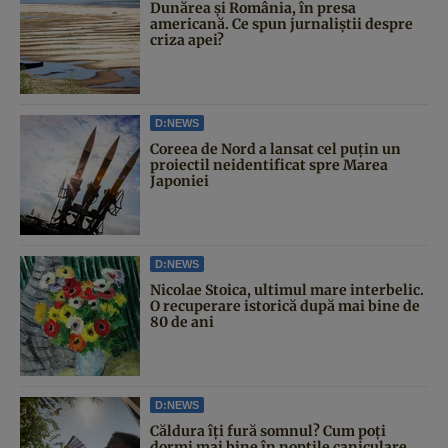
Dunărea și România, în presa
americană. Ce spun jurnaliștii despre
criza apei?
D:NEWS
Coreea de Nord a lansat cel puțin un
proiectil neidentificat spre Marea
Japoniei
D:NEWS
Nicolae Stoica, ultimul mare interbelic.
O recuperare istorică după mai bine de
80 de ani
D:NEWS
Căldura îți fură somnul? Cum poți
dormi mai bine în nopțile caniculare