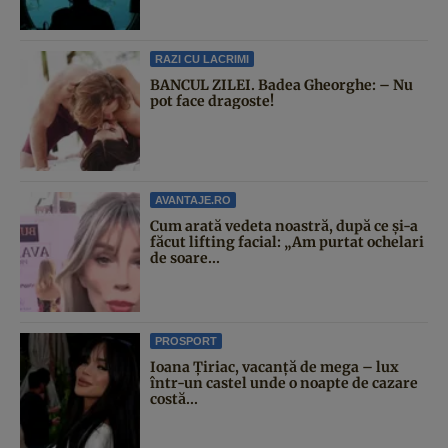
RAZI CU LACRIMI
BANCUL ZILEI. Badea Gheorghe: – Nu
pot face dragoste!
AVANTAJE.RO
Cum arată vedeta noastră, după ce și-a
făcut lifting facial: „Am purtat ochelari
de soare...
PROSPORT
Ioana Țiriac, vacanță de mega – lux
într-un castel unde o noapte de cazare
costă...