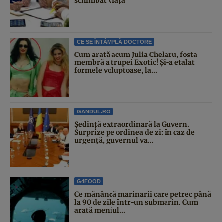
schimbat viața
CE SE ÎNTÂMPLĂ DOCTORE
Cum arată acum Julia Chelaru, fosta
membră a trupei Exotic! Și-a etalat
formele voluptoase, la...
GANDUL.RO
Şedinţă extraordinară la Guvern.
Surprize pe ordinea de zi: în caz de
urgență, guvernul va...
G4FOOD
Ce mănâncă marinarii care petrec până
la 90 de zile într-un submarin. Cum
arată meniul...