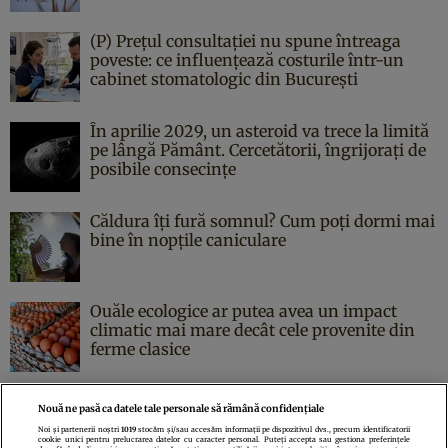
(P) Prețul consultației nu spune întreaga
poveste: ce influențează costurile într-un
cabinet stomatologic din București
În aprilie 2029, un asteroid va trece la limită
pe lângă Pământ. Cercetătorii, îngrijorați de
posibile consecințe
Căldura îți fură somnul? Cum poți dormi mai
bine în nopțile caniculare
Ouăle ecologice ar putea avea un impact
climatic mai mare decât cele provenite din
ferme clasice
Nouă ne pasă ca datele tale personale să rămână confidențiale
Noi și partenerii noștri
1019
stocăm și/sau accesăm informații pe dispozitivul dvs., precum identificatorii
cookie unici pentru prelucrarea datelor cu caracter personal. Puteți accepta sau gestiona preferințele