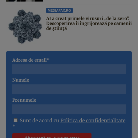
MEDIAFAX.RO
AI a creat primele virusuri „de la zero”.
Descoperirea îi îngrijorează pe oamenii
de știință
Adresa de email*
Numele
Prenumele
Sunt de acord cu
Politica de confidentialitate
*