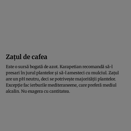
Zațul de cafea
Este o sursă bogată de azot. Karapetian recomandă să-l
presari în jurul plantelor și să-l amesteci cu mulciul. Zațul
are un pH neutru, deci se potrivește majorității plantelor.
Excepție fac ierburile mediteraneene, care preferă mediul
alcalin. Nu exagera cu cantitatea.