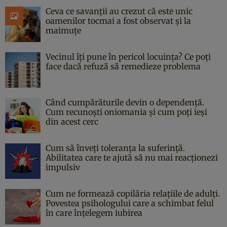
Ceva ce savanții au crezut că este unic
oamenilor tocmai a fost observat și la
maimuțe
Vecinul îți pune în pericol locuința? Ce poți
face dacă refuză să remedieze problema
Când cumpărăturile devin o dependență.
Cum recunoști oniomania și cum poți ieși
din acest cerc
Cum să înveți toleranța la suferință.
Abilitatea care te ajută să nu mai reacționezi
impulsiv
Cum ne formează copilăria relațiile de adulți.
Povestea psihologului care a schimbat felul
în care înțelegem iubirea