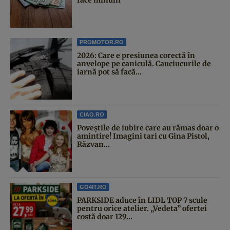
PROMOTOR.RO
2026: Care e presiunea corectă în
anvelope pe caniculă. Cauciucurile de
iarnă pot să facă...
CIAO.RO
Poveştile de iubire care au rămas doar o
amintire! Imagini tari cu Gina Pistol,
Răzvan...
GO4IT.RO
PARKSIDE aduce în LIDL TOP 7 scule
pentru orice atelier. „Vedeta” ofertei
costă doar 129...