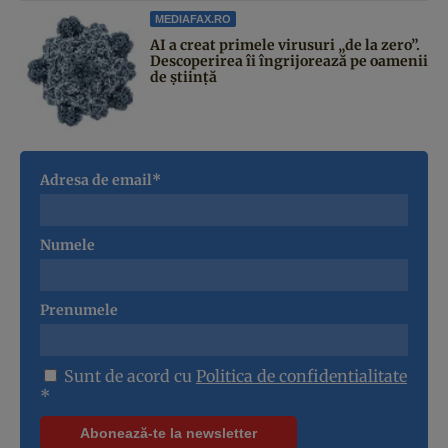
MEDIAFAX.RO
AI a creat primele virusuri „de la zero”.
Descoperirea îi îngrijorează pe oamenii
de știință
Adresa de email*
Numele
Prenumele
Sunt de acord cu
Politica de confidentialitate
*