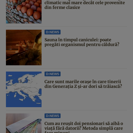
climatic mai mare decât cele provenite
din ferme clasice
D:NEWS
Sauna în timpul caniculei: poate
pregăti organismul pentru căldură?
D:NEWS
Care sunt marile orașe în care tinerii
din Generația Z și-ar dori să trăiască?
D:NEWS
Cum au reușit doi pensionari să aibă o
viață fără datorii? Metoda simplă care
face minuni