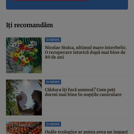
Iți recomandăm
D:NEWS
Nicolae Stoica, ultimul mare interbelic.
O recuperare istorică după mai bine de
80 de ani
D:NEWS
Căldura îți fură somnul? Cum poți
dormi mai bine în nopțile caniculare
D:NEWS
Ouăle ecologice ar putea avea un impact