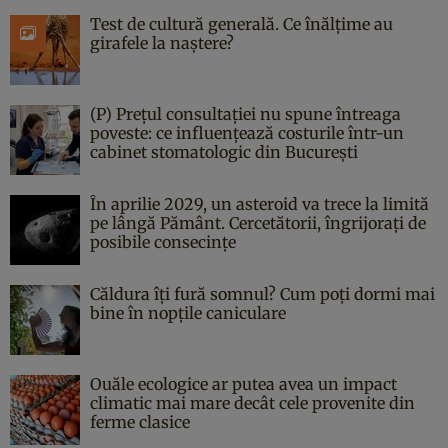
Test de cultură generală. Ce înălțime au
girafele la naștere?
(P) Prețul consultației nu spune întreaga
poveste: ce influențează costurile într-un
cabinet stomatologic din București
În aprilie 2029, un asteroid va trece la limită
pe lângă Pământ. Cercetătorii, îngrijorați de
posibile consecințe
Căldura îți fură somnul? Cum poți dormi mai
bine în nopțile caniculare
Ouăle ecologice ar putea avea un impact
climatic mai mare decât cele provenite din
ferme clasice