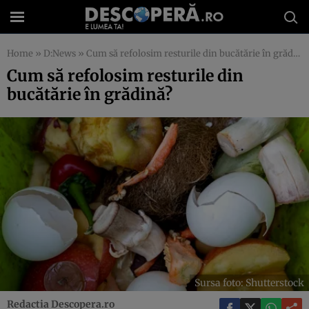
Home
»
D:News
»
Cum să refolosim resturile din bucătărie în grădină?
Cum să refolosim resturile din
bucătărie în grădină?
Sursa foto: Shutterstock
Redactia Descopera.ro