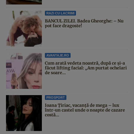
RAZI CU LACRIMI
BANCUL ZILEI. Badea Gheorghe: – Nu
pot face dragoste!
AVANTAJE.RO
Cum arată vedeta noastră, după ce și-a
făcut lifting facial: „Am purtat ochelari
de soare...
PROSPORT
Ioana Țiriac, vacanță de mega – lux
într-un castel unde o noapte de cazare
costă...