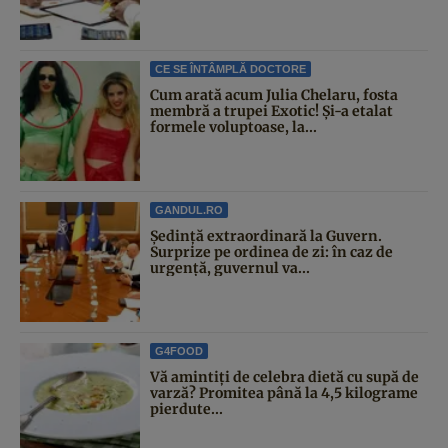
CE SE ÎNTÂMPLĂ DOCTORE
Cum arată acum Julia Chelaru, fosta
membră a trupei Exotic! Și-a etalat
formele voluptoase, la...
GANDUL.RO
Şedinţă extraordinară la Guvern.
Surprize pe ordinea de zi: în caz de
urgență, guvernul va...
G4FOOD
Vă amintiți de celebra dietă cu supă de
varză? Promitea până la 4,5 kilograme
pierdute...