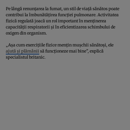
Pe lângă renunțarea la fumat, un stil de viață sănătos poate
contribui la îmbunătățirea funcției pulmonare. Activitatea
fizică regulată joacă un rol important în menținerea
capacității respiratorii și în eficientizarea schimbului de
oxigen din organism.
„Așa cum exercițiile fizice mențin mușchii sănătoși, ele
ajută și plămânii
să funcționeze mai bine”, explică
specialistul britanic.