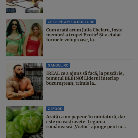
CE SE ÎNTÂMPLĂ DOCTORE
Cum arată acum Julia Chelaru, fosta
membră a trupei Exotic! Și-a etalat
formele voluptoase, la...
GANDUL.RO
IREAL ce a ajuns să facă, la pușcărie,
temutul BEBINO! Liderul interlop
bucureștean, trimis la...
G4FOOD
Arată ca un pepene în miniatură, dar
este un castravete. Leguma
românească „Victor” ajunge pentru...