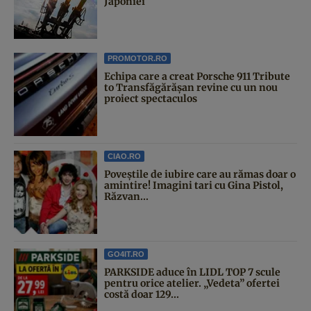
Japoniei
PROMOTOR.RO
Echipa care a creat Porsche 911 Tribute
to Transfăgărășan revine cu un nou
proiect spectaculos
CIAO.RO
Poveştile de iubire care au rămas doar o
amintire! Imagini tari cu Gina Pistol,
Răzvan...
GO4IT.RO
PARKSIDE aduce în LIDL TOP 7 scule
pentru orice atelier. „Vedeta” ofertei
costă doar 129...