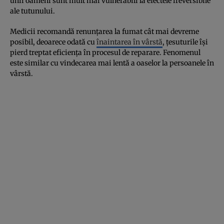
unii oameni sunt mult mai vulnerabili la efectele ireversibile
ale tutunului.
Medicii recomandă renunțarea la fumat cât mai devreme
posibil, deoarece odată cu
înaintarea în vârstă
, țesuturile își
pierd treptat eficiența în procesul de reparare. Fenomenul
este similar cu vindecarea mai lentă a oaselor la persoanele în
vârstă.