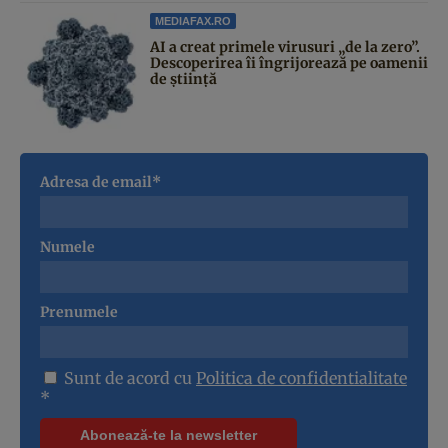
MEDIAFAX.RO
AI a creat primele virusuri „de la zero”.
Descoperirea îi îngrijorează pe oamenii
de știință
Adresa de email*
Numele
Prenumele
Sunt de acord cu
Politica de confidentialitate
*