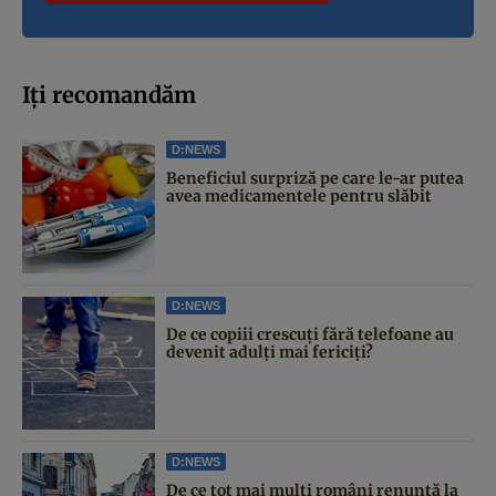
Iți recomandăm
D:NEWS
Beneficiul surpriză pe care le-ar putea
avea medicamentele pentru slăbit
D:NEWS
De ce copiii crescuți fără telefoane au
devenit adulți mai fericiți?
D:NEWS
De ce tot mai mulți români renunță la