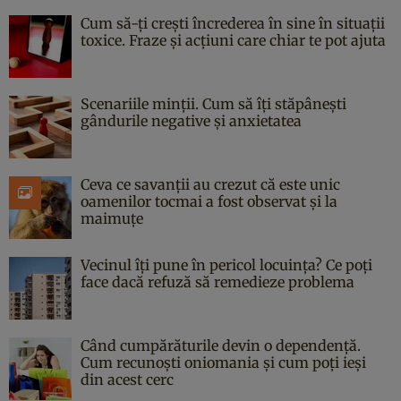
Cum să-ți crești încrederea în sine în situații
toxice. Fraze și acțiuni care chiar te pot ajuta
Scenariile minții. Cum să îți stăpânești
gândurile negative și anxietatea
Ceva ce savanții au crezut că este unic
oamenilor tocmai a fost observat și la
maimuțe
Vecinul îți pune în pericol locuința? Ce poți
face dacă refuză să remedieze problema
Când cumpărăturile devin o dependență.
Cum recunoști oniomania și cum poți ieși
din acest cerc