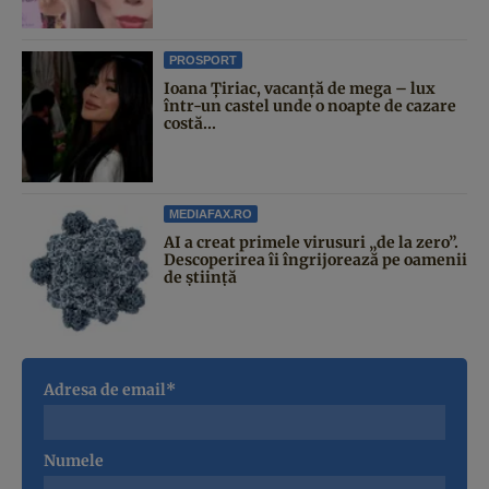
PROSPORT
Ioana Țiriac, vacanță de mega – lux
într-un castel unde o noapte de cazare
costă...
MEDIAFAX.RO
AI a creat primele virusuri „de la zero”.
Descoperirea îi îngrijorează pe oamenii
de știință
Adresa de email*
Numele