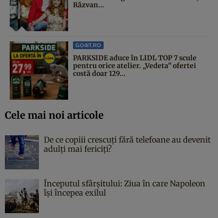
Răzvan...
GO4IT.RO
PARKSIDE aduce în LIDL TOP 7 scule
pentru orice atelier. „Vedeta” ofertei
costă doar 129...
Cele mai noi articole
De ce copiii crescuți fără telefoane au devenit
adulți mai fericiți?
Începutul sfârşitului: Ziua în care Napoleon
îşi începea exilul