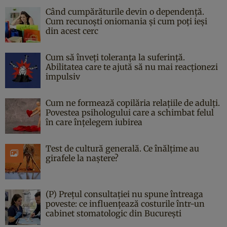
Când cumpărăturile devin o dependență.
Cum recunoști oniomania și cum poți ieși
din acest cerc
Cum să înveți toleranța la suferință.
Abilitatea care te ajută să nu mai reacționezi
impulsiv
Cum ne formează copilăria relațiile de adulți.
Povestea psihologului care a schimbat felul
în care înțelegem iubirea
Test de cultură generală. Ce înălțime au
girafele la naștere?
(P) Prețul consultației nu spune întreaga
poveste: ce influențează costurile într-un
cabinet stomatologic din București