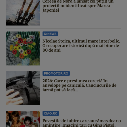
Coreea de Nord a lansat cel puțin un
proiectil neidentificat spre Marea
Japoniei
D:NEWS
Nicolae Stoica, ultimul mare interbelic.
O recuperare istorică după mai bine de
80 de ani
PROMOTOR.RO
2026: Care e presiunea corectă în
anvelope pe caniculă. Cauciucurile de
iarnă pot să facă...
CIAO.RO
Poveştile de iubire care au rămas doar o
amintire! Imagini tari cu Gina Pistol,