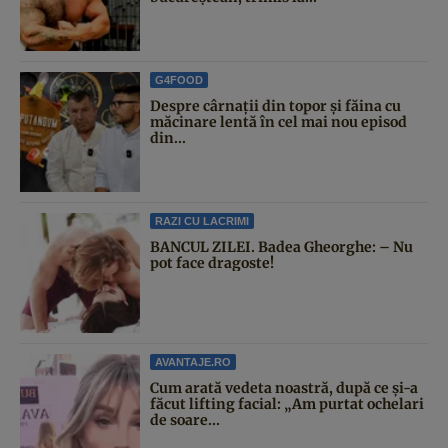
G4FOOD
Despre cârnații din topor și făina cu
măcinare lentă în cel mai nou episod
din...
RAZI CU LACRIMI
BANCUL ZILEI. Badea Gheorghe: – Nu
pot face dragoste!
AVANTAJE.RO
Cum arată vedeta noastră, după ce și-a
făcut lifting facial: „Am purtat ochelari
de soare...