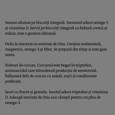
Somon afumat pe biscuiți integrali. Somonul aduce omega-3
și vitamina D. Servit pe biscuiți integrali cu brânză cremă și
mărar, este o gustare sățioasă.
Ovăz la macerat cu semințe de chia. Conține melatonină,
magneziu, omega-3 și fibre. Se prepară din timp și este gata
seara.
Rulouri de curcan. Curcanul este bogat în triptofan,
aminoacidul care stimulează producția de serotonină.
Înfășoară felii de curcan cu salată, roșii și condimente
preferate.
Iaurt cu fructe și granola. Iaurtul aduce triptofan și vitamina
D. Adaugă semințe de chia sau cânepă pentru un plus de
omega-3.