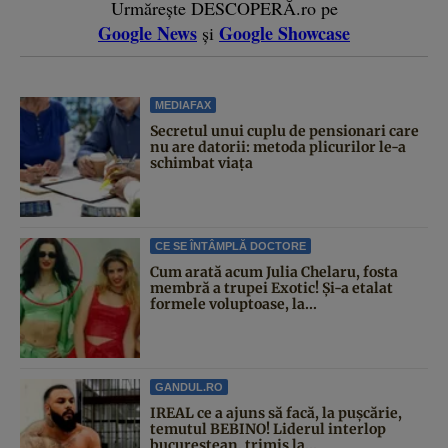
Urmărește DESCOPERĂ.ro pe
Google News
Google Showcase
și
MEDIAFAX
Secretul unui cuplu de pensionari care
nu are datorii: metoda plicurilor le-a
schimbat viața
CE SE ÎNTÂMPLĂ DOCTORE
Cum arată acum Julia Chelaru, fosta
membră a trupei Exotic! Și-a etalat
formele voluptoase, la...
GANDUL.RO
IREAL ce a ajuns să facă, la pușcărie,
temutul BEBINO! Liderul interlop
bucureștean, trimis la...