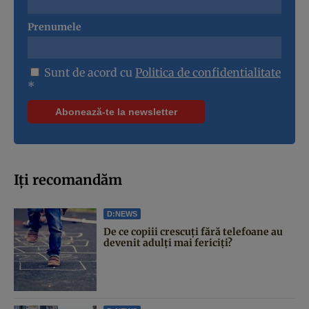
Prenumele
Sunt de acord cu
Politica de confidentialitate
*
Iți recomandăm
D:NEWS
De ce copiii crescuți fără telefoane au
devenit adulți mai fericiți?