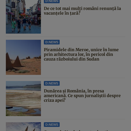
D:NEWS
De ce tot mai mulți români renunță la
vacanțele în țară?
D:NEWS
Piramidele din Meroe, unice în lume
prin arhitectura lor, în pericol din
cauza războiului din Sudan
D:NEWS
Dunărea și România, în presa
americană. Ce spun jurnaliștii despre
criza apei?
D:NEWS