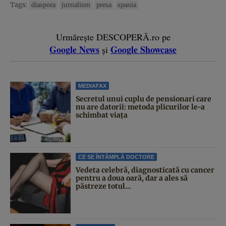
Tags:
diaspora
jurnalism
presa
spania
Urmărește DESCOPERĂ.ro pe
Google News
Google Showcase
și
MEDIAFAX
Secretul unui cuplu de pensionari care
nu are datorii: metoda plicurilor le-a
schimbat viața
CE SE ÎNTÂMPLĂ DOCTORE
Vedeta celebră, diagnosticată cu cancer
pentru a doua oară, dar a ales să
păstreze totul...