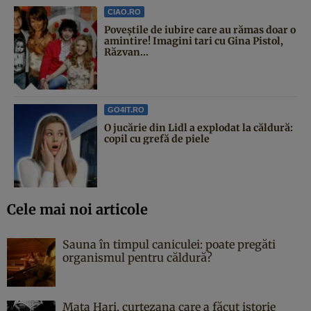
CIAO.RO
Poveştile de iubire care au rămas doar o
amintire! Imagini tari cu Gina Pistol,
Răzvan...
GO4IT.RO
O jucărie din Lidl a explodat la căldură:
copil cu grefă de piele
Cele mai noi articole
Sauna în timpul caniculei: poate pregăti
organismul pentru căldură?
Mata Hari, curtezana care a făcut istorie