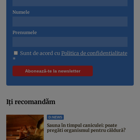
Numele
Prenumele
Sunt de acord cu
Politica de confidentialitate
*
Iți recomandăm
D:NEWS
Sauna în timpul caniculei: poate
pregăti organismul pentru căldură?