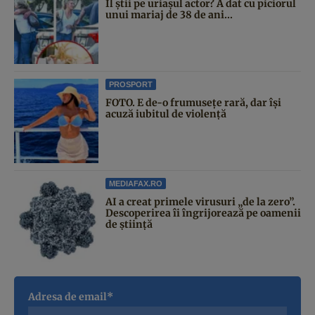
Îl știi pe uriașul actor? A dat cu piciorul
unui mariaj de 38 de ani...
PROSPORT
FOTO. E de-o frumusețe rară, dar își
acuză iubitul de violență
MEDIAFAX.RO
AI a creat primele virusuri „de la zero”.
Descoperirea îi îngrijorează pe oamenii
de știință
Adresa de email*