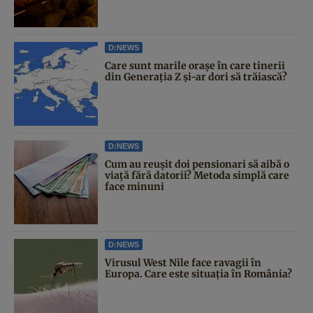
D:NEWS
Care sunt marile orașe în care tinerii
din Generația Z și-ar dori să trăiască?
D:NEWS
Cum au reușit doi pensionari să aibă o
viață fără datorii? Metoda simplă care
face minuni
D:NEWS
Virusul West Nile face ravagii în
Europa. Care este situația în România?