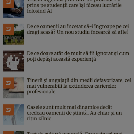
prins pe studenții care își făceau lucrările
folosind AI
De ce oamenii au încetat să-i îngroape pe cei
dragi acasă? Un nou studiu încearcă să afle!
De ce doare atât de mult să fii ignorat și cum
poți depăși această experiență
Tinerii și angajații din medii defavorizate, cei
mai vulnerabili la extinderea carierelor
profesionale
Oasele sunt mult mai dinamice decât
credeau oamenii de știință. Au chiar și un
ritm zilnic
Test de cultură generală. Care este cel mai