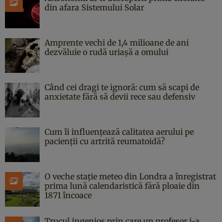
din afara Sistemului Solar
Amprente vechi de 1,4 milioane de ani
dezvăluie o rudă uriașă a omului
Când cei dragi te ignoră: cum să scapi de
anxietate fără să devii rece sau defensiv
Cum îi influențează calitatea aerului pe
pacienții cu artrită reumatoidă?
O veche stație meteo din Londra a înregistrat
prima lună calendaristică fără ploaie din
1871 încoace
Trucul ingenios prin care un profesor i-a