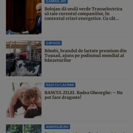
GANDUL.RO
Bolojan dă undă verde Transelectrica
să taie curentul companiilor, în
contextul crizei energetice. Cu cât...
G4FOOD
Bömbi, brandul de lactate premium din
Tușnad, ajuns pe podiumul mondial al
bânzeturilor
RAZI CU LACRIMI
BANCUL ZILEI. Badea Gheorghe: – Nu
pot face dragoste!
AVANTAJE.RO