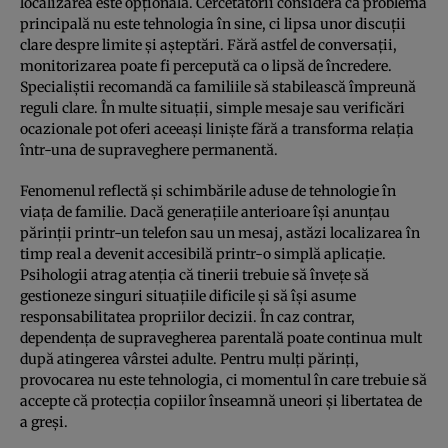
localizarea este opțională. Cercetătorii consideră că problema
principală nu este tehnologia în sine, ci lipsa unor discuții
clare despre limite și așteptări. Fără astfel de conversații,
monitorizarea poate fi percepută ca o lipsă de încredere.
Specialiștii recomandă ca familiile să stabilească împreună
reguli clare. În multe situații, simple mesaje sau verificări
ocazionale pot oferi aceeași liniște fără a transforma relația
într-una de supraveghere permanentă.
Fenomenul reflectă și schimbările aduse de tehnologie în
viața de familie. Dacă generațiile anterioare își anunțau
părinții printr-un telefon sau un mesaj, astăzi localizarea în
timp real a devenit accesibilă printr-o simplă aplicație.
Psihologii atrag atenția că tinerii trebuie să învețe să
gestioneze singuri situațiile dificile și să își asume
responsabilitatea propriilor decizii. În caz contrar,
dependența de supravegherea parentală poate continua mult
după atingerea vârstei adulte. Pentru mulți părinți,
provocarea nu este tehnologia, ci momentul în care trebuie să
accepte că protecția copiilor înseamnă uneori și libertatea de
a greși.