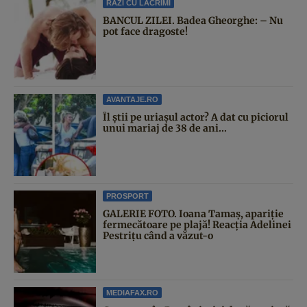
RAZI CU LACRIMI
BANCUL ZILEI. Badea Gheorghe: – Nu
pot face dragoste!
AVANTAJE.RO
Îl știi pe uriașul actor? A dat cu piciorul
unui mariaj de 38 de ani...
PROSPORT
GALERIE FOTO. Ioana Tamaş, apariție
fermecătoare pe plajă! Reacția Adelinei
Pestrițu când a văzut-o
MEDIAFAX.RO