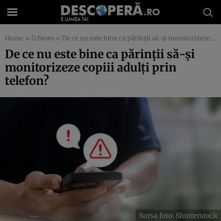
Home
»
D:News
»
De ce nu este bine ca părinții să-și monitorizeze copiii adulți prin telefon?
De ce nu este bine ca părinții să-și
monitorizeze copiii adulți prin
telefon?
Sursa foto: Shutterstock