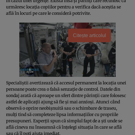
în cazul unei urgențe. Există însă și părinți care recunosc că
urmăresc locația copiilor pentru a verifica dacă aceștia se
află în locuri pe care le consideră potrivite.
Citește articolul
Specialiștii avertizează că accesul permanent la locația unei
persoane poate crea o falsă senzație de control. Datele din
sondaj arată că aproape un sfert dintre părinții care folosesc
astfel de aplicații ajung să fie și mai anxioși. Atunci când
observă o oprire neobișnuită sau o schimbare de traseu,
mulți tind să completeze lipsa informațiilor cu propriile
presupuneri. Experții spun că simplul fapt de a ști unde se
află cineva nu înseamnă că înțelegi situația în care se află
sau că îl poți ajuta imediat.