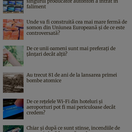
singurul producător autohton a intrat în
faliment
Unde va fi construită cea mai mare fermă de
somon din Uniunea Europeană și de ce este
controversată?
De ce unii oameni sunt mai preferați de
țânțari decât alții?
Au trecut 81 de ani de la lansarea primei
bombe atomice
De ce rețelele Wi-Fi din hoteluri și
aeroporturi pot fi mai periculoase decât
credem?
Chiar și după ce sunt stinse, incendiile de