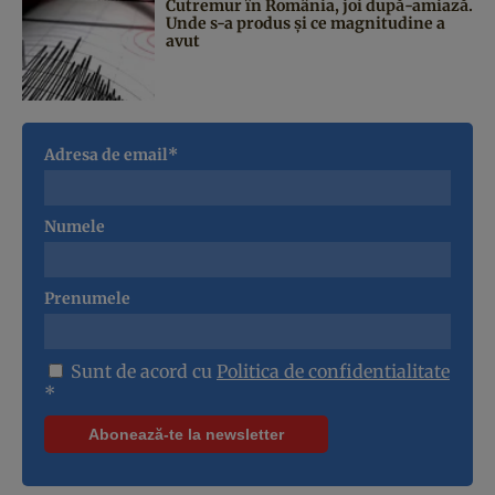
Cutremur în România, joi după-amiază.
Unde s-a produs și ce magnitudine a
avut
Adresa de email*
Numele
Prenumele
Sunt de acord cu
Politica de confidentialitate
*