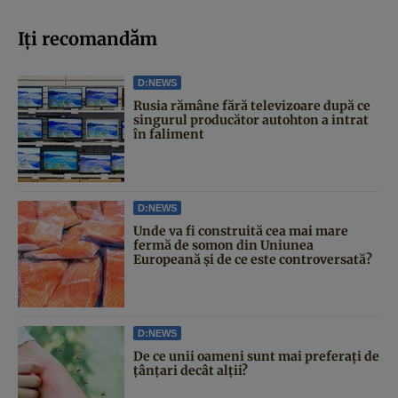
Iți recomandăm
D:NEWS
Rusia rămâne fără televizoare după ce
singurul producător autohton a intrat
în faliment
D:NEWS
Unde va fi construită cea mai mare
fermă de somon din Uniunea
Europeană și de ce este controversată?
D:NEWS
De ce unii oameni sunt mai preferați de
țânțari decât alții?