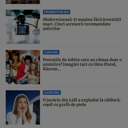
PROMOTOR.RO
Modernizează-ți mașina fără investiții
mari. Cinci accesorii recomandate
șoferilor
CIAO.RO
Poveştile de iubire care au rămas doar o
amintire! Imagini tari cu Gina Pistol,
Răzvan...
GO4IT.RO
O jucărie din Lidl a explodat la căldură:
copil cu grefă de piele