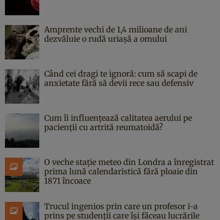
Amprente vechi de 1,4 milioane de ani
dezvăluie o rudă uriașă a omului
Când cei dragi te ignoră: cum să scapi de
anxietate fără să devii rece sau defensiv
Cum îi influențează calitatea aerului pe
pacienții cu artrită reumatoidă?
O veche stație meteo din Londra a înregistrat
prima lună calendaristică fără ploaie din
1871 încoace
Trucul ingenios prin care un profesor i-a
prins pe studenții care își făceau lucrările