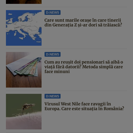
D:NEWS
Care sunt marile orașe în care tinerii
din Generația Z și-ar dori să trăiască?
D:NEWS
Cum au reușit doi pensionari să aibă o
viață fără datorii? Metoda simplă care
face minuni
D:NEWS
Virusul West Nile face ravagii în
Europa. Care este situația în România?