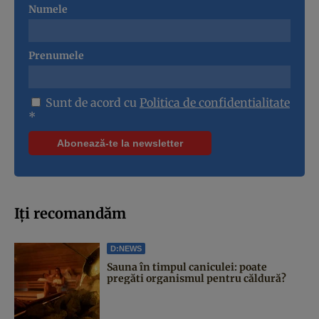
Numele
Prenumele
Sunt de acord cu
Politica de confidentialitate
*
Iți recomandăm
D:NEWS
Sauna în timpul caniculei: poate
pregăti organismul pentru căldură?