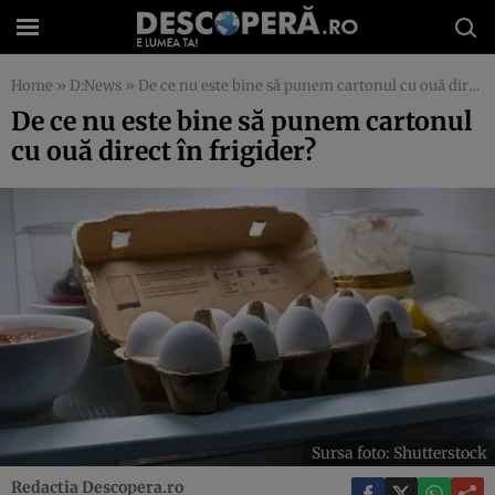
Home
»
D:News
»
De ce nu este bine să punem cartonul cu ouă direct în frigider?
De ce nu este bine să punem cartonul
cu ouă direct în frigider?
Sursa foto: Shutterstock
Redactia Descopera.ro