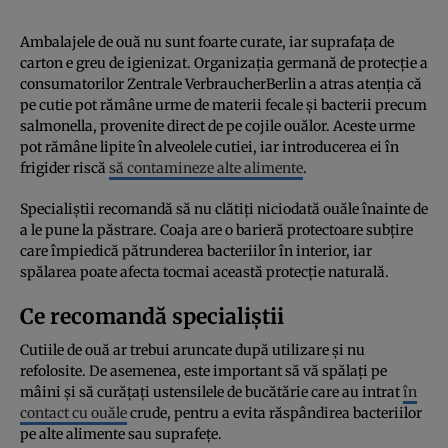
Ambalajele de ouă nu sunt foarte curate, iar suprafața de
carton e greu de igienizat. Organizația germană de protecție a
consumatorilor Zentrale VerbraucherBerlin a atras atenția că
pe cutie pot rămâne urme de materii fecale și bacterii precum
salmonella, provenite direct de pe cojile ouălor. Aceste urme
pot rămâne lipite în alveolele cutiei, iar introducerea ei în
frigider riscă
să contamineze alte alimente
.
Specialiștii recomandă să nu clătiți niciodată ouăle înainte de
a le pune la păstrare. Coaja are o barieră protectoare subțire
care împiedică pătrunderea bacteriilor în interior, iar
spălarea poate afecta tocmai această protecție naturală.
Ce recomandă specialiștii
Cutiile de ouă ar trebui aruncate după utilizare și nu
refolosite. De asemenea, este important să vă spălați pe
mâini și să curățați ustensilele de bucătărie care au intrat
în
contact cu ouăle
crude, pentru a evita răspândirea bacteriilor
pe alte alimente sau suprafețe.