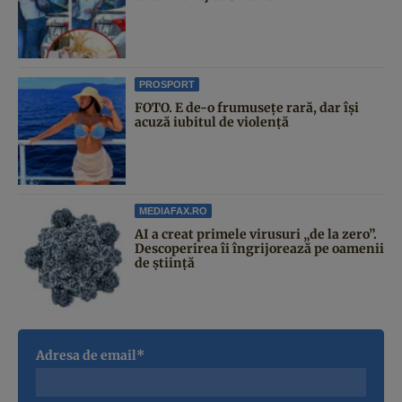
PROSPORT
FOTO. E de-o frumusețe rară, dar își
acuză iubitul de violență
MEDIAFAX.RO
AI a creat primele virusuri „de la zero”.
Descoperirea îi îngrijorează pe oamenii
de știință
Adresa de email*