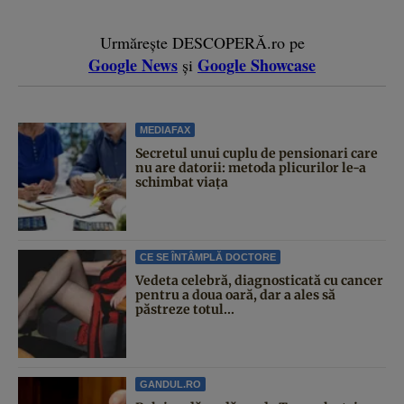
Urmărește DESCOPERĂ.ro pe
Google News
Google Showcase
și
MEDIAFAX
Secretul unui cuplu de pensionari care
nu are datorii: metoda plicurilor le-a
schimbat viața
CE SE ÎNTÂMPLĂ DOCTORE
Vedeta celebră, diagnosticată cu cancer
pentru a doua oară, dar a ales să
păstreze totul...
GANDUL.RO