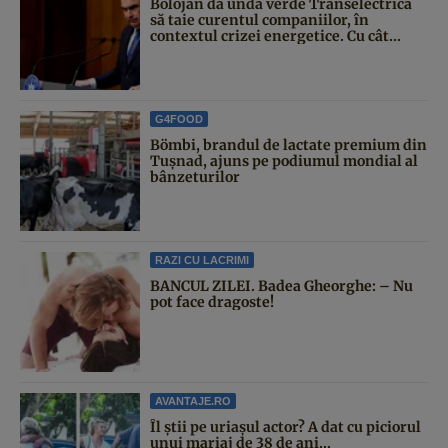
Bolojan dă undă verde Transelectrica
să taie curentul companiilor, în
contextul crizei energetice. Cu cât...
G4FOOD
Bömbi, brandul de lactate premium din
Tușnad, ajuns pe podiumul mondial al
bânzeturilor
RAZI CU LACRIMI
BANCUL ZILEI. Badea Gheorghe: – Nu
pot face dragoste!
AVANTAJE.RO
Îl știi pe uriașul actor? A dat cu piciorul
unui mariaj de 38 de ani...