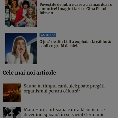
Poveştile de iubire care au rămas doar o
amintire! Imagini tari cu Gina Pistol,
Răzvan...
GO4IT.RO
O jucărie din Lidl a explodat la căldură:
copil cu grefă de piele
Cele mai noi articole
Sauna în timpul caniculei: poate pregăti
organismul pentru căldură?
Mata Hari, curtezana care a făcut istorie
devenind spioană în serviciul Germaniei