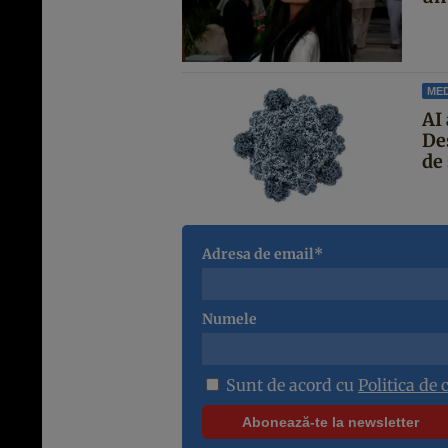
MED
AI 
De
de 
Adresa de email*
Numele
Sunt de acord cu
Politica de 