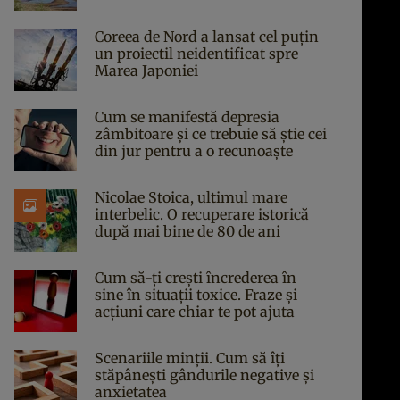
Coreea de Nord a lansat cel puțin
un proiectil neidentificat spre
Marea Japoniei
Cum se manifestă depresia
zâmbitoare și ce trebuie să știe cei
din jur pentru a o recunoaște
Nicolae Stoica, ultimul mare
interbelic. O recuperare istorică
după mai bine de 80 de ani
Cum să-ți crești încrederea în
sine în situații toxice. Fraze și
acțiuni care chiar te pot ajuta
Scenariile minții. Cum să îți
stăpânești gândurile negative și
anxietatea