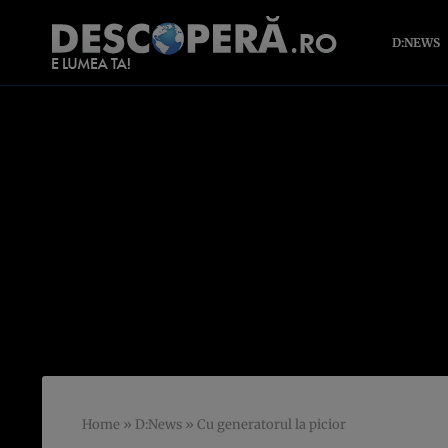
D:NEWS
Home
»
D:News
»
Cu generatorul la picior