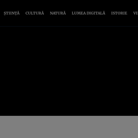
ȘTIINȚĂ
CULTURĂ
NATURĂ
LUMEA DIGITALĂ
ISTORIE
V