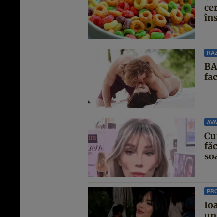
cer
îns
RAZ
BA
fa
AVA
Cu
făc
soa
PR
Io
un 