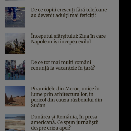
De ce copiii crescuți fără telefoane
au devenit adulți mai fericiți?
Începutul sfârşitului: Ziua în care
Napoleon îşi începea exilul
De ce tot mai mulți români
renunță la vacanțele în țară?
Piramidele din Meroe, unice în
lume prin arhitectura lor, în
pericol din cauza războiului din
Sudan
Dunărea și România, în presa
americană. Ce spun jurnaliștii
despre criza apei?