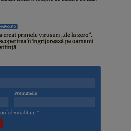
IAFAX.RO
a creat primele virusuri „de la zero”.
scoperirea îi îngrijorează pe oamenii
știință
Prenumele
confidentialitate
*