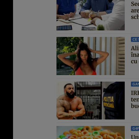
Se
are
sc
CE 
Al
îna
cu 
GA
IRE
te
buc
G4
Un