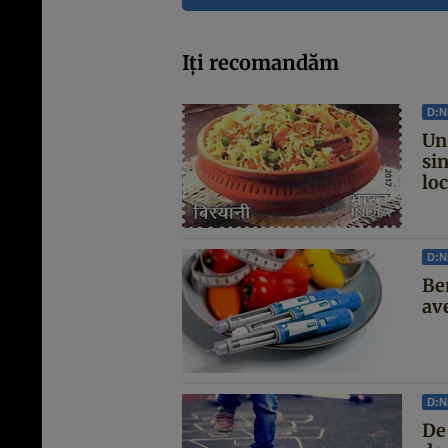
Iți recomandăm
D:
Un
sin
loc
D:
Ben
av
D:
De 