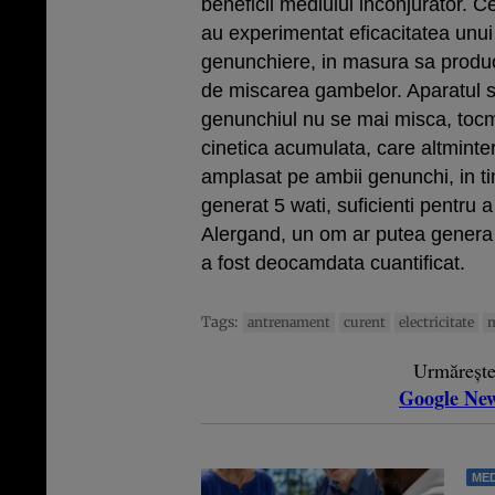
beneficii mediului inconjurator. C
au experimentat eficacitatea unui
genunchiere, in masura sa produca
de miscarea gambelor. Aparatul 
genunchiul nu se mai misca, tocm
cinetica acumulata, care altminter
amplasat pe ambii genunchi, in ti
generat 5 wati, suficienti pentru
Alergand, un om ar putea genera p
a fost deocamdata cuantificat.
Tags:
antrenament
curent
electricitate
m
Urmăreșt
Google Ne
MED