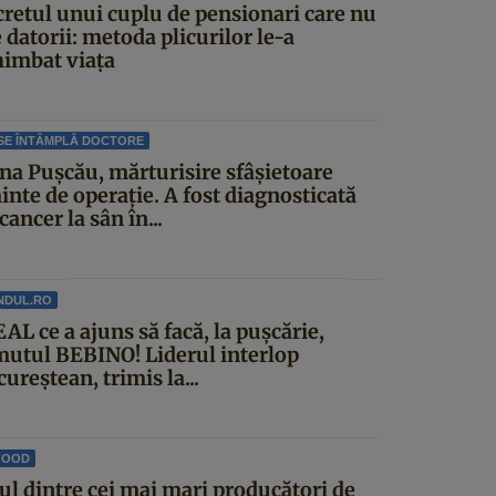
cretul unui cuplu de pensionari care nu
 datorii: metoda plicurilor le-a
himbat viața
SE ÎNTÂMPLĂ DOCTORE
ina Pușcău, mărturisire sfâșietoare
inte de operație. A fost diagnosticată
cancer la sân în...
NDUL.RO
AL ce a ajuns să facă, la pușcărie,
mutul BEBINO! Liderul interlop
ureștean, trimis la...
FOOD
ul dintre cei mai mari producători de