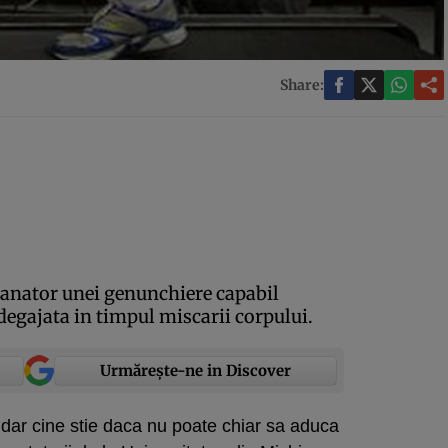
Share:
manator unei genunchiere capabil
degajata in timpul miscarii corpului.
Urmărește-ne in Discover
, dar cine stie daca nu poate chiar sa aduca