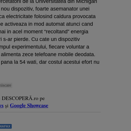
ercetatorii de la Universitatea din Michigan
 nou dispozitiv, foarte asemanator unei
 electricitate folosind caldura provocata
se activeaza in mod automat atunci cand
ai in acel moment “recoltand” energia
i s-ar pierde. Cu cate un dispozitiv
mpul experimentului, fiecare voluntar a
 a alimenta zece telefoane mobile deodata.
ana la 54 wati, dar costul acestui efort nu
iscare
e DESCOPERĂ.ro pe
ws
Google Showcase
și
IAFAX