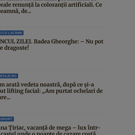
eale renunță la coloranții artificiali. Ce
eamnă, de...
I CU LACRIMI
NCUL ZILEI. Badea Gheorghe: – Nu pot
ce dragoste!
NTAJE.RO
m arată vedeta noastră, după ce și-a
ut lifting facial: „Am purtat ochelari de
re...
OSPORT
ana Țiriac, vacanță de mega – lux într-
castel unde o noapte de cazare costă...