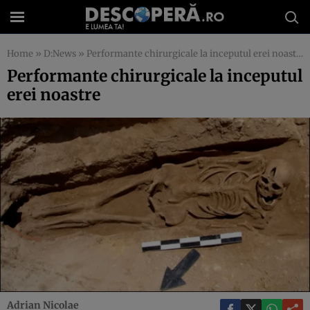
Home
»
D:News
»
Performante chirurgicale la inceputul erei noastre
Performante chirurgicale la inceputul
erei noastre
Adrian Nicolae