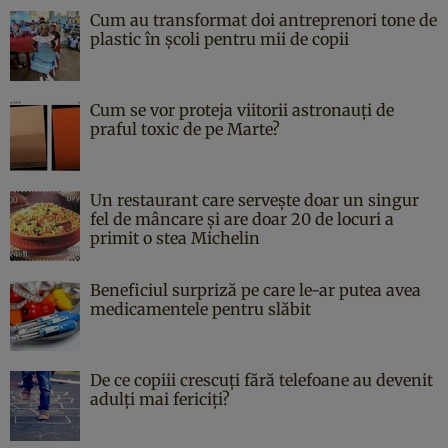
Cum au transformat doi antreprenori tone de
plastic în școli pentru mii de copii
Cum se vor proteja viitorii astronauți de
praful toxic de pe Marte?
Un restaurant care servește doar un singur
fel de mâncare și are doar 20 de locuri a
primit o stea Michelin
Beneficiul surpriză pe care le-ar putea avea
medicamentele pentru slăbit
De ce copiii crescuți fără telefoane au devenit
adulți mai fericiți?