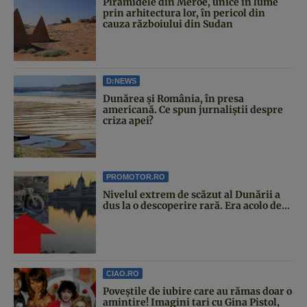
Piramidele din Meroe, unice în lume
prin arhitectura lor, în pericol din
cauza războiului din Sudan
D:NEWS
Dunărea și România, în presa
americană. Ce spun jurnaliștii despre
criza apei?
PROMOTOR.RO
Nivelul extrem de scăzut al Dunării a
dus la o descoperire rară. Era acolo de...
CIAO.RO
Poveştile de iubire care au rămas doar o
amintire! Imagini tari cu Gina Pistol,