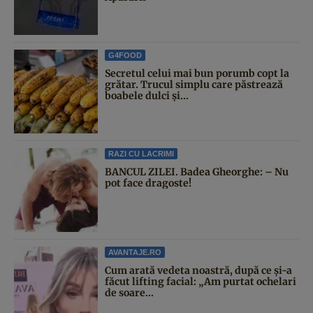
G4FOOD
Secretul celui mai bun porumb copt la
grătar. Trucul simplu care păstrează
boabele dulci și...
RAZI CU LACRIMI
BANCUL ZILEI. Badea Gheorghe: – Nu
pot face dragoste!
AVANTAJE.RO
Cum arată vedeta noastră, după ce și-a
făcut lifting facial: „Am purtat ochelari
de soare...