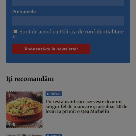
Prenumele
Sunt de acord cu
Politica de confidentialitate
*
Iți recomandăm
D:NEWS
Un restaurant care servește doar un
singur fel de mâncare și are doar 20 de
locuri a primit o stea Michelin