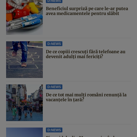
D:NEWS
Beneficiul surpriză pe care le-ar putea
avea medicamentele pentru slăbit
D:NEWS
De ce copiii crescuți fără telefoane au
devenit adulți mai fericiți?
D:NEWS
De ce tot mai mulți români renunță la
vacanțele în țară?
D:NEWS