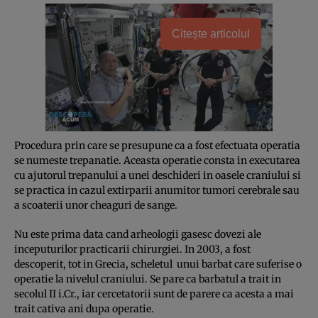
Citește articolul
Procedura prin care se presupune ca a fost efectuata operatia
se numeste trepanatie. Aceasta operatie consta in executarea
cu ajutorul trepanului a unei deschideri in oasele craniului si
se practica in cazul extirparii anumitor tumori cerebrale sau
a scoaterii unor cheaguri de sange.
Nu este prima data cand arheologii gasesc dovezi ale
inceputurilor practicarii chirurgiei. In 2003, a fost
descoperit, tot in Grecia, scheletul unui barbat care suferise o
operatie la nivelul craniului. Se pare ca barbatul a trait in
secolul II i.Cr., iar cercetatorii sunt de parere ca acesta a mai
trait cativa ani dupa operatie.