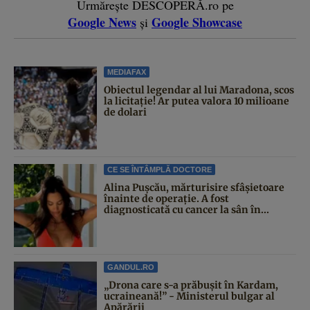
Urmărește DESCOPERĂ.ro pe
Google News
Google Showcase
și
MEDIAFAX
Obiectul legendar al lui Maradona, scos
la licitație! Ar putea valora 10 milioane
de dolari
CE SE ÎNTÂMPLĂ DOCTORE
Alina Pușcău, mărturisire sfâșietoare
înainte de operație. A fost
diagnosticată cu cancer la sân în...
GANDUL.RO
„Drona care s-a prăbușit în Kardam,
ucraineană!” - Ministerul bulgar al
Apărării