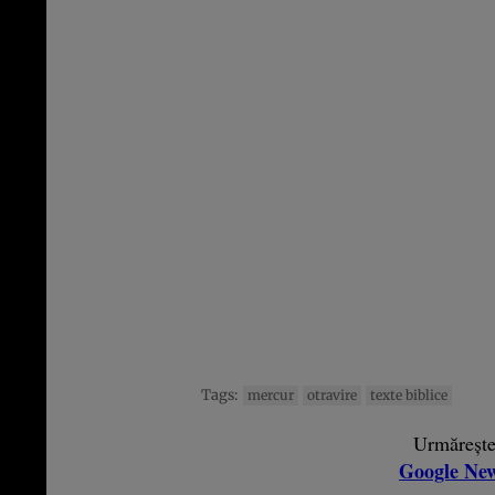
Tags:
mercur
otravire
texte biblice
Urmăreșt
Google Ne