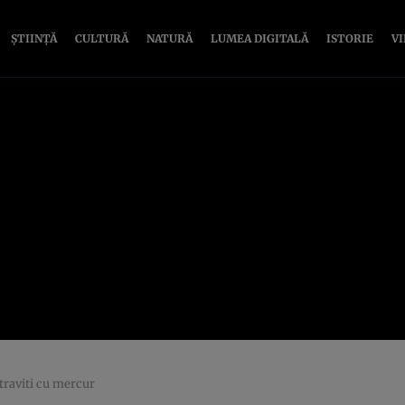
ȘTIINȚĂ
CULTURĂ
NATURĂ
LUMEA DIGITALĂ
ISTORIE
V
otraviti cu mercur