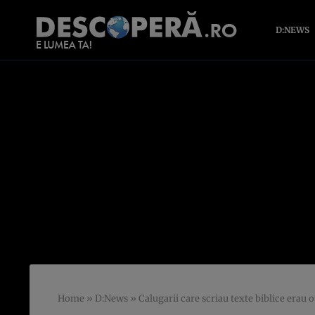
D:NEWS
Home
»
D:News
»
Calugarii care scriau texte biblice erau 