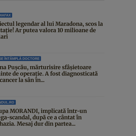
IAFAX
iectul legendar al lui Maradona, scos la
itație! Ar putea valora 10 milioane de
ari
SE ÎNTÂMPLĂ DOCTORE
ina Pușcău, mărturisire sfâșietoare
inte de operație. A fost diagnosticată
cancer la sân în...
NDUL.RO
upa MORANDI, implicată într-un
ga-scandal, după ce a cântat în
azia. Mesaj dur din partea...