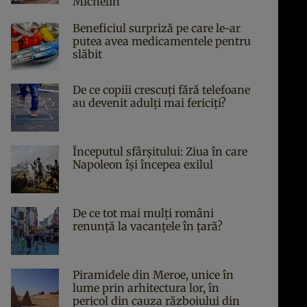
Michelin
Beneficiul surpriză pe care le-ar
putea avea medicamentele pentru
slăbit
De ce copiii crescuți fără telefoane
au devenit adulți mai fericiți?
Începutul sfârşitului: Ziua în care
Napoleon îşi începea exilul
De ce tot mai mulți români
renunță la vacanțele în țară?
Piramidele din Meroe, unice în
lume prin arhitectura lor, în
pericol din cauza războiului din