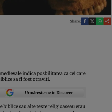
Share:
edievale indica posbilitatea ca cei care
blice sa fi fost otraviti.
Urmărește-ne in Discover
e biblice sau alte texte religioaseau erau