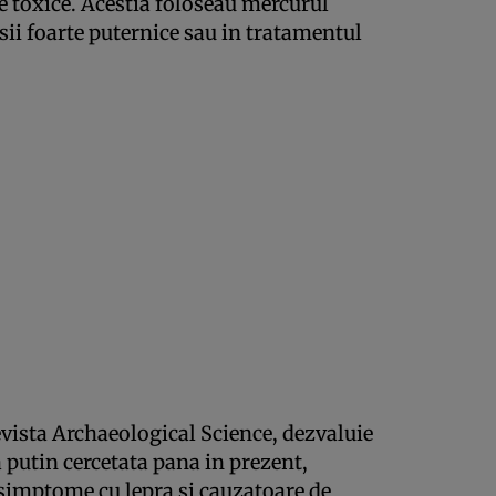
 toxice. Acestia foloseau mercurul
sii foarte puternice sau in tratamentul
revista Archaeological Science, dezvaluie
ea putin cercetata pana in prezent,
imptome cu lepra si cauzatoare de