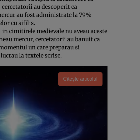
, cercetatorii au descoperit ca
rcur au fost administrate la 79%
lor cu sifilis.
 in cimitirele medievale nu aveau aceste
ineau mercur, cercetatorii au banuit ca
 momentul un care preparau si
crau la textele scrise.
Citește articolul