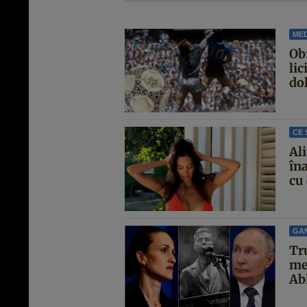
MED
Ob
lic
dol
CE 
Al
îna
cu 
GA
Tr
me
Abh