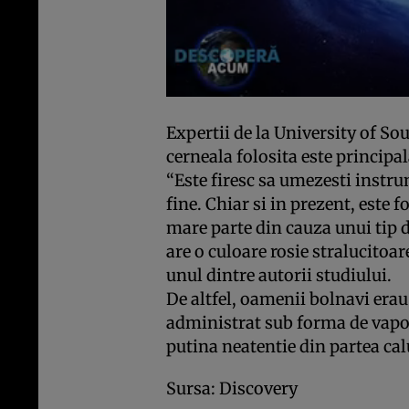
Expertii de la University of S
cerneala folosita este princip
“Este firesc sa umezesti instru
fine. Chiar si in prezent, este f
mare parte din cauza unui tip d
are o culoare rosie stralucitoa
unul dintre autorii studiului.
De altfel, oamenii bolnavi erau
administrat sub forma de vapori
putina neatentie din partea cal
Sursa: Discovery