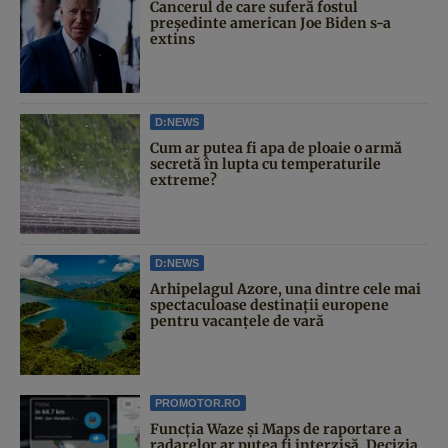
Cancerul de care suferă fostul
președinte american Joe Biden s-a
extins
D:NEWS
Cum ar putea fi apa de ploaie o armă
secretă în lupta cu temperaturile
extreme?
D:NEWS
Arhipelagul Azore, una dintre cele mai
spectaculoase destinații europene
pentru vacanțele de vară
PROMOTOR.RO
Funcția Waze și Maps de raportare a
radarelor ar putea fi interzisă. Decizia