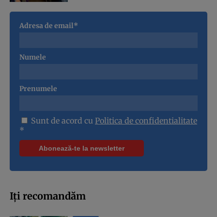
Adresa de email*
Numele
Prenumele
Sunt de acord cu
Politica de confidentialitate
*
Iți recomandăm