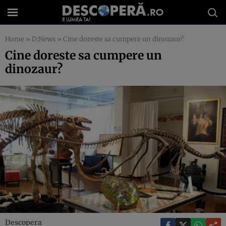
Home
»
D:News
»
Cine doreste sa cumpere un dinozaur?
Cine doreste sa cumpere un
dinozaur?
Descopera