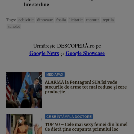
lire sterline
Tags:
achizitie
dinozaur
fosila
licitatie
mamut
reptila
schelet
Urmărește DESCOPERĂ.ro pe
Google News
Google Showcase
și
MEDIAFAX
ALARMĂ la Pentagon! SUA își vede
stocurile de arme tot mai reduse și cere
producție...
CE SE ÎNTÂMPLĂ DOCTORE
TOP 40 – Cele mai sexy femei din lume!
Ce dietă ține ocupanta primului loc