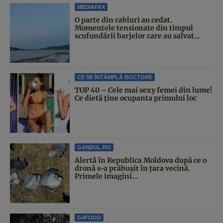
MEDIAFAX
O parte din cabluri au cedat.
Momentele tensionate din timpul
scufundării barjelor care au salvat...
CE SE ÎNTÂMPLĂ DOCTORE
TOP 40 – Cele mai sexy femei din lume!
Ce dietă ține ocupanta primului loc
GANDUL.RO
Alertă în Republica Moldova după ce o
dronă s-a prăbușit în țara vecină.
Primele imagini...
G4FOOD