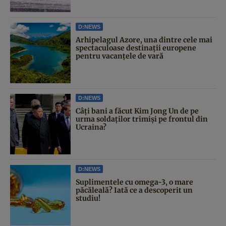
D:NEWS
Arhipelagul Azore, una dintre cele mai
spectaculoase destinații europene
pentru vacanțele de vară
D:NEWS
Câți bani a făcut Kim Jong Un de pe
urma soldaților trimiși pe frontul din
Ucraina?
D:NEWS
Suplimentele cu omega-3, o mare
păcăleală? Iată ce a descoperit un
studiu!