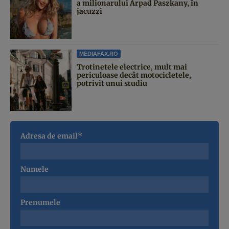
a milionarului Arpad Paszkany, în
jacuzzi
MEDIAFAX.RO
Trotinetele electrice, mult mai
periculoase decât motocicletele,
potrivit unui studiu
Adresa de email*
Numele
Prenumele